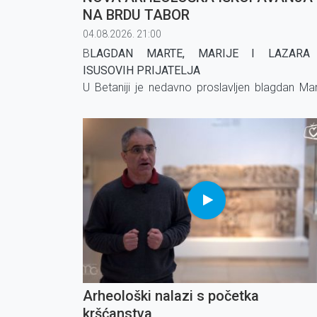
NA BRDU TABOR
04.08.2026. 21:00
B
LAGDAN MARTE, MARIJE I LAZARA
ISUSOVIH PRIJATELJA
U Betaniji je nedavno proslavljen blagdan Mar
Marije i Lazara, Isusovih prijatelja. Njihova kuća,
kojoj je izgrađena crkva, ugostila je br
franjevce, časne sestre i vjernike.
Arheološki nalazi s početka
kršćanstva