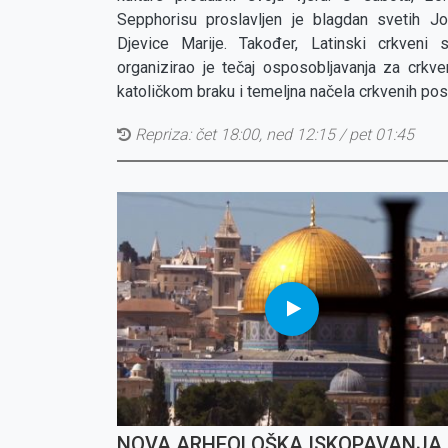
Sepphorisu proslavljen je blagdan svetih Jo
Djevice Marije. Također, Latinski crkveni
organizirao je tečaj osposobljavanja za crkv
katoličkom braku i temeljna načela crkvenih post
Repriza:
čet 18:00, ned 12:15 / pet 01:45
NOVA ARHEOLOŠKA ISKOPAVANJA