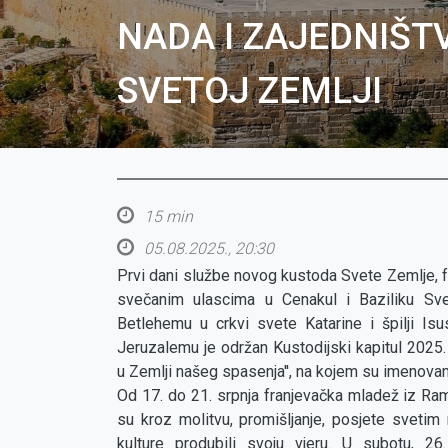
NADA I ZAJEDNIŠT
SVETOJ ZEMLJI
15 min
05.08.2025., 20:30
Prvi dani službe novog kustoda Svete Zemlje, fr
svečanim ulascima u Cenakul i Baziliku Sv
Betlehemu u crkvi svete Katarine i špilji Isu
Jeruzalemu je održan Kustodijski kapitul 2025
u Zemlji našeg spasenja'', na kojem su imenovani 
Od 17. do 21. srpnja franjevačka mladež iz Ram
su kroz molitvu, promišljanje, posjete svetim
kulture produbili svoju vjeru. U subotu, 2