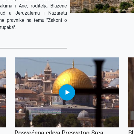
akima i Ane, roditelja Blažene
 sud u Jeruzalemu i Nazaretu
ene pravnike na temu ''Zakoni o
upaka''.
Posvećena crkva Presvetog Srca
B