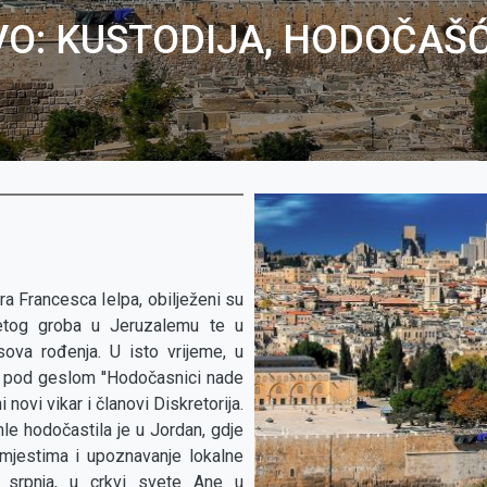
VO: KUSTODIJA, HODOČAŠĆ
a Francesca Ielpa, obilježeni su
etog groba u Jeruzalemu te u
sova rođenja. U isto vrijeme, u
. pod geslom ''Hodočasnici nade
novi vikar i članovi Diskretorija.
le hodočastila je u Jordan, gdje
 mjestima i upoznavanje lokalne
6. srpnja, u crkvi svete Ane u