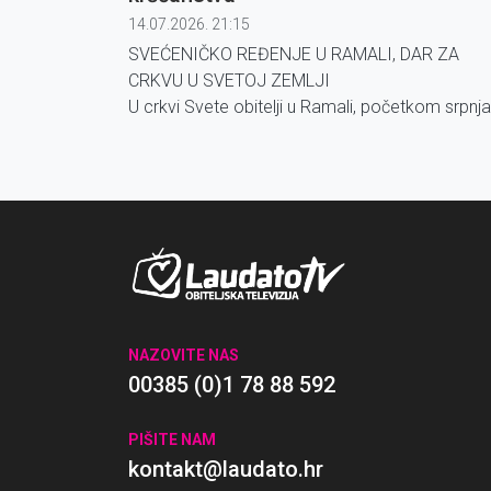
14.07.2026. 21:15
SVEĆENIČKO REĐENJE U RAMALI, DAR ZA
CRKVU U SVETOJ ZEMLJI
U crkvi Svete obitelji u Ramali, početkom srpnja
fra Jeries Abu Khalil zaređen je za
svećenika polaganjem ruku latinskog
jeruzalemskog patrijarha, kardinala Pizzaballe.
NAZOVITE NAS
00385 (0)1 78 88 592
PIŠITE NAM
kontakt@laudato.hr