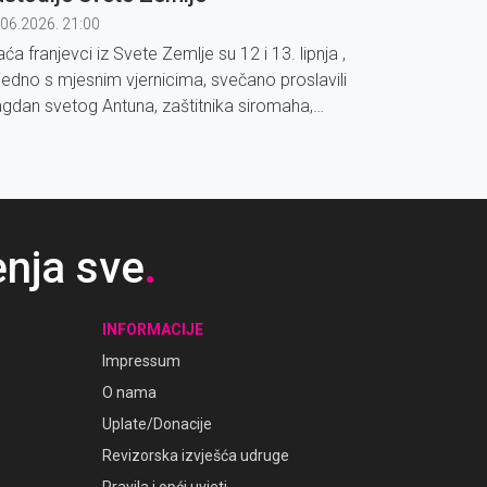
.06.2026. 21:00
aća franjevci iz Svete Zemlje su 12 i 13. lipnja ,
jedno s mjesnim vjernicima, svečano proslavili
agdan svetog Antuna, zaštitnika siromaha,
opovjednika, i Kustodije Svete Zemlje.
enja sve
.
INFORMACIJE
Impressum
O nama
Uplate/Donacije
Revizorska izvješća udruge