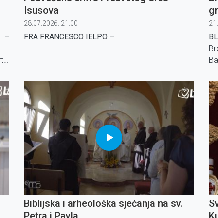
Isusova
g
28.07.2026. 21:00
21
 –
FRA FRANCESCO IELPO
–
BL
Br
te,
Ba
 na
sv
aću
go
Biblijska i arheološka sjećanja na sv.
Sv
Petra i Pavla
Ku