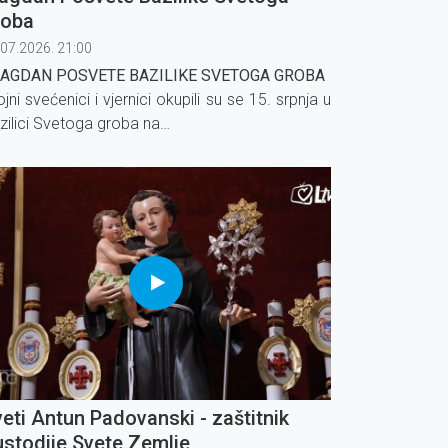
roba
.07.2026. 21:00
AGDAN POSVETE BAZILIKE SVETOGA GROBA
ojni svećenici i vjernici okupili su se 15. srpnja u
zilici Svetoga groba na
ečanosti posvete crkve, posvećene 1149.
dine u sadašnjem obliku.
eti Antun Padovanski - zaštitnik
stodije Svete Zemlje