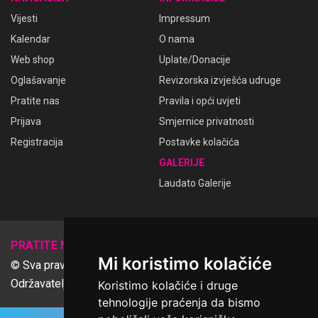
Vijesti
Impressum
Kalendar
O nama
Web shop
Uplate/Donacije
Oglašavanje
Revizorska izvješća udruge
Pratite nas
Pravila i opći uvjeti
Prijava
Smjernice privatnosti
Registracija
Postavke kolačića
GALERIJE
Laudato Galerije
𝕏
PRATITE NAS
Mi koristimo kolačiće
© Sva prava pridržana Udruga Ime dobrote
Održavatelj Netcom d.o.o., Riva 6, Rijeka
Koristimo kolačiće i druge
tehnologije praćenja da bismo