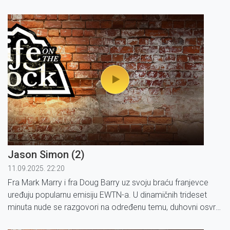
Jason Simon (2)
11.09.2025. 22:20
Fra Mark Marry i fra Doug Barry uz svoju braću franjevce
uređuju popularnu emisiju EWTN-a. U dinamičnih trideset
minuta nude se razgovori na određenu temu, duhovni osvrt
fratara, reportaže i glazbeni spotovi suvremene američke