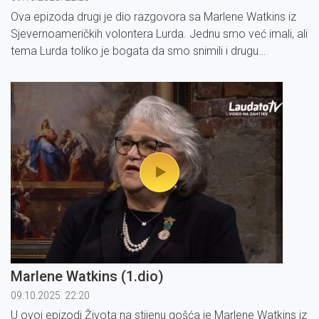
Ova epizoda drugi je dio razgovora sa Marlene Watkins iz
Sjevernoameričkih volontera Lurda. Jednu smo već imali, ali
tema Lurda toliko je bogata da smo snimili i drugu
emisiju. Marlene je napisala i knjigu „
Everyday Miracles of
Lourdes / Svakodnevna čuda Lurda“
.
Marlene Watkins (1.dio)
09.10.2025. 22:20
U ovoj epizodi Života na stijenu gošća je Marlene Watkins iz