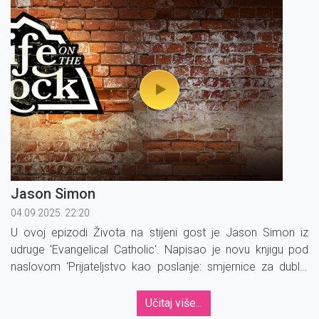
duhovne glazbe. Uz neizostavan blagoslov gledatelja u
odjavi emisije.
Jason Simon
04.09.2025. 22:20
U ovoj epizodi Života na stijeni gost je Jason Simon iz
udruge 'Evangelical Catholic'. Napisao je novu knjigu pod
naslovom 'Prijateljstvo kao poslanje: smjernice za dublje
odnose i vjeru koja mijenja život'.
Učitaj više...