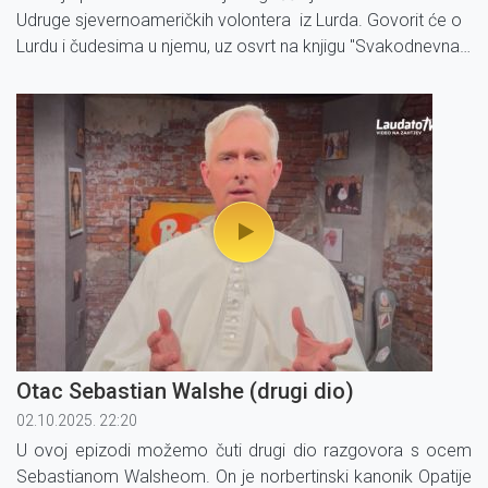
Udruge sjevernoameričkih volontera iz Lurda. Govorit će o
Lurdu i čudesima u njemu, uz osvrt na knjigu "Svakodnevna
čudesa iz Lurda" koju je napisala.
Otac Sebastian Walshe (drugi dio)
02.10.2025. 22:20
U ovoj epizodi možemo čuti drugi dio razgovora s ocem
Sebastianom Walsheom. On je norbertinski kanonik Opatije