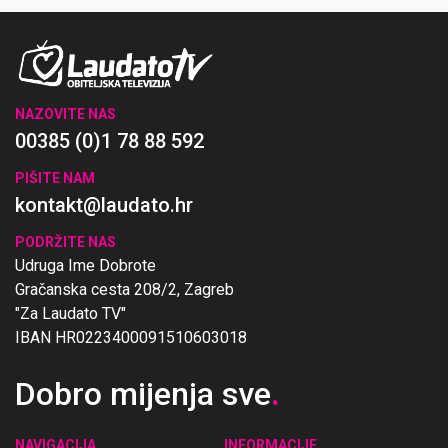
NAZOVITE NAS
00385 (0)1 78 88 592
PIŠITE NAM
kontakt@laudato.hr
PODRŽITE NAS
Udruga Ime Dobrote
Gračanska cesta 208/2, Zagreb
"Za Laudato TV"
IBAN HR0223400091510603018
Dobro mijenja sve
.
NAVIGACIJA
INFORMACIJE