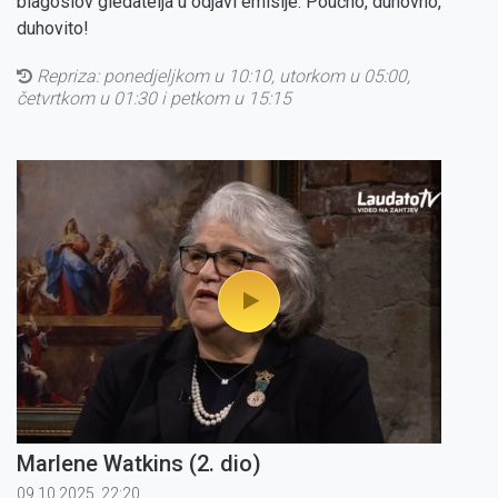
blagoslov gledatelja u odjavi emisije. Poučno, duhovno,
duhovito!
Repriza:
ponedjeljkom u 10:10, utorkom u 05:00,
četvrtkom u 01:30 i petkom u 15:15
Marlene Watkins (2. dio)
09.10.2025. 22:20