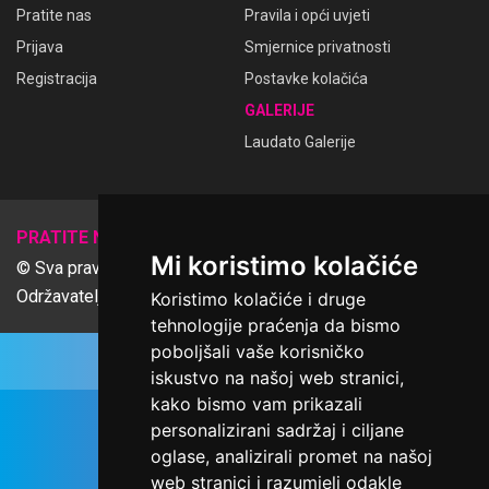
Pratite nas
Pravila i opći uvjeti
Prijava
Smjernice privatnosti
Registracija
Postavke kolačića
GALERIJE
Laudato Galerije
𝕏
PRATITE NAS
Mi koristimo kolačiće
© Sva prava pridržana Udruga Ime dobrote
Održavatelj Netcom d.o.o., Riva 6, Rijeka
Koristimo kolačiće i druge
tehnologije praćenja da bismo
poboljšali vaše korisničko
iskustvo na našoj web stranici,
kako bismo vam prikazali
personalizirani sadržaj i ciljane
oglase, analizirali promet na našoj
web stranici i razumjeli odakle