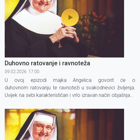
Duhovno ratovanje i ravnoteža
09.02.2026. 17:00
U ovoj epizodi majka Angelica govorit će o
duhovnom ratovanju te ravnoteži u svakodnevici življenja.
Uvijek na sebi karakterističan i vrlo izravan način objašnjava
ono što svatko od nas propitkuje i proživljava u sebi ili oko
sebe.