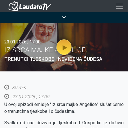
Skoči
na
Breadcrumb
glavni
sadržaj
23.01.2026., 17:00
IZ SRCA MAJKE ANGELICE
TRENUTCI TJESKOBE I NEVIĐENA ČUDESA
30 min
23.01.2026., 17:00
U ovoj epizodi emisije ''Iz srca majke Angelice'' slušat ćemo
o trenutcima tjeskobe i o čudesima.
Svatko od nas doživio je tjeskobu. I Gospodin je doživio