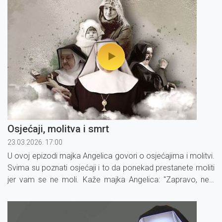
Osjećaji, molitva i smrt
23.03.2026. 17:00
U ovoj epizodi majka Angelica govori o osjećajima i molitvi.
Svima su poznati osjećaji i to da ponekad prestanete moliti
jer vam se ne moli. Kaže majka Angelica: "Zapravo, neki
izjednačavaju spontanost, učinak i žar molitve s osjećajima,
a to je velika pogrješka."