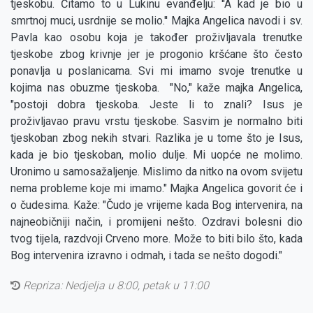
tjeskobu. Čitamo to u Lukinu evanđelju: ''A kad je bio u
smrtnoj muci, usrdnije se molio.'' Majka Angelica navodi i sv.
Pavla kao osobu koja je također proživljavala trenutke
tjeskobe zbog krivnje jer je progonio kršćane što često
ponavlja u poslanicama. Svi mi imamo svoje trenutke u
kojima nas obuzme tjeskoba. "No," kaže majka Angelica,
"postoji dobra tjeskoba. Jeste li to znali? Isus je
proživljavao pravu vrstu tjeskobe. Sasvim je normalno biti
tjeskoban zbog nekih stvari. Razlika je u tome što je Isus,
kada je bio tjeskoban, molio dulje. Mi uopće ne molimo.
Uronimo u samosažaljenje. Mislimo da nitko na ovom svijetu
nema probleme koje mi imamo." Majka Angelica govorit će i
o čudesima. Kaže: "Čudo je vrijeme kada Bog intervenira, na
najneobičniji način, i promijeni nešto. Ozdravi bolesni dio
tvog tijela, razdvoji Crveno more. Može to biti bilo što, kada
Bog intervenira izravno i odmah, i tada se nešto dogodi."
Repriza:
Nedjelja u 8:00, petak u 11:00