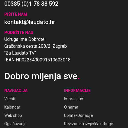
00385 (0)1 78 88 592
PIŠITE NAM
kontakt@laudato.hr
PODRŽITE NAS
Udruga Ime Dobrote
Gračanska cesta 208/2, Zagreb
"Za Laudato TV"
IBAN HR0223400091510603018
Dobro mijenja sve
.
NAVIGACIJA
INFORMACIJE
Vijesti
Impressum
Kalendar
O nama
Web shop
Uplate/Donacije
Oglašavanje
Revizorska izvješća udruge