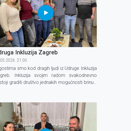
ruga Inkluzija Zagreb
.05.2026. 21:00
gostima smo kod dragih ljudi iz Udruge Inkluzija
greb. Inkluzija svojim radom svakodnevno
stoji graditi društvo jednakih mogućnosti brinući
 o osobama s intelektualnim poteškoćama.