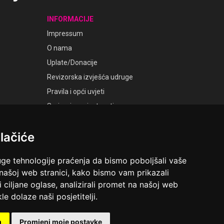
INFORMACIJE
Impressum
O nama
Uplate/Donacije
Revizorska izvješća udruge
Pravila i opći uvjeti
Smjernice privatnosti
Postavke kolačića
lačiće
GALERIJE
Laudato Galerije
uge tehnologije praćenja da bismo poboljšali vaše
 našoj web stranici, kako bismo vam prikazali
i ciljane oglase, analizirali promet na našoj web
le dolaze naši posjetitelji.
ruga Ime dobrote
Riva 6, Rijeka
m
Promjeni moje postavke