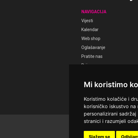
NAVIGACIJA
Vijesti
Kalendar
Web shop
Oglašavanje
Pratite nas
Prijava
Registracija
Mi koristimo ko
Koristimo kolačiće i dr
korisničko iskustvo na
personalizirani sadržaj 
stranici i razumjeli odak
© Sva prava pridržana Ud
Održavatelj Netcom d.o.o., 
Slažem se
Odbija