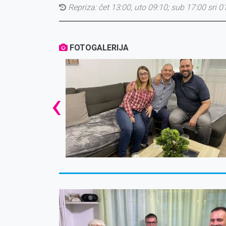
Repriza:
čet 13:00, uto 09:10; sub 17:00 sri 0
FOTOGALERIJA
‹