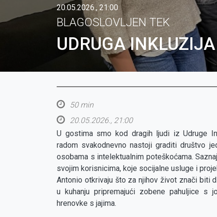
20.05.2026., 21:00
BLAGOSLOVLJEN TEK
UDRUGA INKLUZIJA
50 min
20.05.2026., 21:00
U gostima smo kod dragih ljudi iz Udruge Ink
radom svakodnevno nastoji graditi društvo je
osobama s intelektualnim poteškoćama. Sazna
svojim korisnicima, koje socijalne usluge i proj
Antonio otkrivaju što za njihov život znači biti d
u kuhanju pripremajući zobene pahuljice s j
hrenovke s jajima.