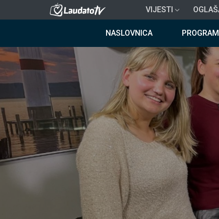
Skoči
VIJESTI
OGLAŠ
na
Breadcrumb
glavni
NASLOVNICA
PROGRAM
sadržaj