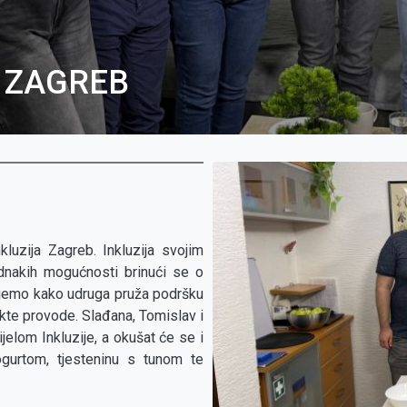
 ZAGREB
luzija Zagreb. Inkluzija svojim
dnakih mogućnosti brinući se o
jemo kako udruga pruža podršku
ekte provode. Slađana, Tomislav i
ijelom Inkluzije, a okušat će se i
ogurtom, tjesteninu s tunom te