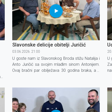
Slavonske delicije obitelji Juričić
Ud
03.06.2026. 21:00
20
U goste nam iz Slavonskog Broda stižu Natalija i
U 
Anto Juričić sa svojim mlađim sinom Antonijem.
Za
Ovaj bračni par obilježava 30 godina braka, a u
na
emisiji će podijeliti svoju životnu priču i otkriti kako
se
n
su tijekom tri desetljeća zajedništva ostali čvrsto
m
jedno uz drugo.