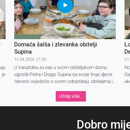
i
Domaća šalša i zlevanka obitelji
Lo
Supina
De
15.04.2026. 21:00
01
uju
U Varaždinu su nas u svom obiteljskom domu
No
 je
ugostili Petra i Drago Supina sa svoje troje djece.
Ga
dok
Iskreno svjedoče o svom odrastanju, obiteljima iz
uk
Bog
kojih dolaze, životnim gubitcima i odlukama koje
su ih oblikovale tijekom godina.
Učitaj više...
Dobro mij