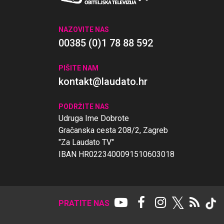
NAZOVITE NAS
00385 (0)1 78 88 592
PIŠITE NAM
kontakt@laudato.hr
PODRŽITE NAS
Udruga Ime Dobrote
Gračanska cesta 208/2, Zagreb
"Za Laudato TV"
IBAN HR0223400091510603018
𝕏
PRATITE NAS