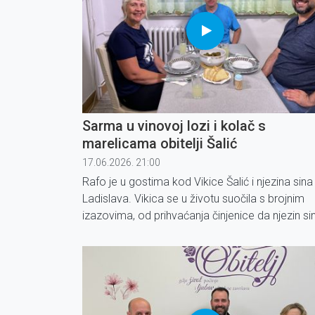
Sarma u vinovoj lozi i kolač s
marelicama obitelji Šalić
17.06.2026. 21:00
Rafo je u gostima kod Vikice Šalić i njezina sina
Ladislava. Vikica se u životu suočila s brojnim
izazovima, od prihvaćanja činjenice da njezin si
ima poteškoće u razvoju, do borbe s osjećaje
usamljenosti i neizvjesnosti.