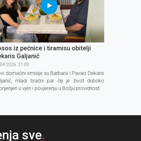
sos iz pećnice i tiramisu obitelji
karis Galjanić
.04.2026. 21:00
vi domaćini emisije su Barbara i Pavao Dekaris
ljanić, mladi bračni par čiji je život duboko
orijenjen u vjeri i povjerenju u Božju providnost.
enja sve
.