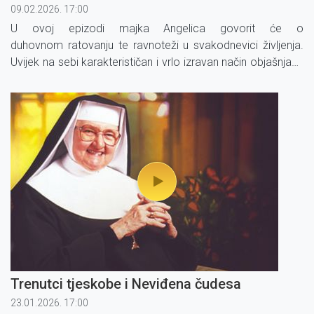
09.02.2026. 17:00
U ovoj epizodi majka Angelica govorit će o
duhovnom ratovanju te ravnoteži u svakodnevici življenja.
Uvijek na sebi karakterističan i vrlo izravan način objašnjava
ono što svatko od nas propitkuje i proživljava u sebi ili oko
sebe.
Trenutci tjeskobe i Neviđena čudesa
23.01.2026. 17:00