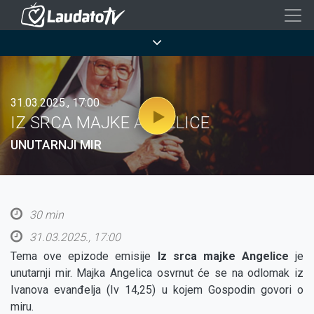
Skoči
na
Breadcrumb
glavni
sadržaj
31.03.2025., 17:00
IZ SRCA MAJKE ANGELICE
UNUTARNJI MIR
30 min
31.03.2025., 17:00
Tema ove epizode emisije
Iz srca majke Angelice
je
unutarnji mir. Majka Angelica osvrnut će se na odlomak iz
Ivanova evanđelja (Iv 14,25) u kojem Gospodin govori o
miru.