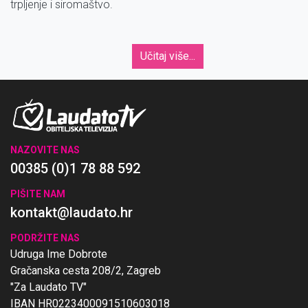
trpljenje i siromaštvo.
Učitaj više...
NAZOVITE NAS
00385 (0)1 78 88 592
PIŠITE NAM
kontakt@laudato.hr
PODRŽITE NAS
Udruga Ime Dobrote
Gračanska cesta 208/2, Zagreb
"Za Laudato TV"
IBAN HR0223400091510603018