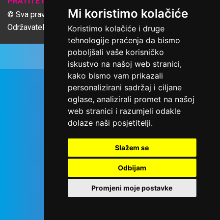
𝕏
PRATITE NAS
Mi koristimo kolačiće
© Sva prava pridržana Udruga Ime dobrote
Održavatelj Netcom d.o.o., Riva 6, Rijeka
Koristimo kolačiće i druge
tehnologije praćenja da bismo
poboljšali vaše korisničko
iskustvo na našoj web stranici,
kako bismo vam prikazali
personalizirani sadržaj i ciljane
oglase, analizirali promet na našoj
web stranici i razumjeli odakle
dolaze naši posjetitelji.
Slažem se
Odbijam
Promjeni moje postavke