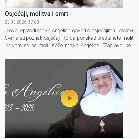
Osjećaji, molitva i smrt
23.03.2026. 17:00
U ovoj epizodi majka Angelica govori o osjećajima i molitvi.
Svima su poznati osjećaji i to da ponekad prestanete moliti
jer vam se ne moli. Kaže majka Angelica: "Zapravo, neki
izjednačavaju spontanost, učinak i žar molitve s osjećajima,
a to je velika pogrješka."