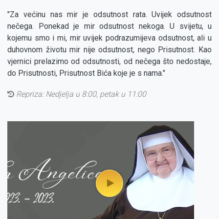
"Za većinu nas mir je odsutnost rata. Uvijek odsutnost
nečega. Ponekad je mir odsutnost nekoga. U svijetu, u
kojemu smo i mi, mir uvijek podrazumijeva odsutnost, ali u
duhovnom životu mir nije odsutnost, nego Prisutnost. Kao
vjernici prelazimo od odsutnosti, od nečega što nedostaje,
do Prisutnosti, Prisutnost Bića koje je s nama."
Repriza: Nedjelja u 8:00, petak u 11:00