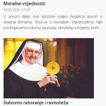
Moralne vrijednosti
09.03.2026. 17:00
U prvom dijelu ove epizode majka Angelica govori o
dvjema temama. Prva je o moralnim vrijednostima. Njih
proživljavamo u domu, na poslu, okruženju u kojemu živimo.
Usmjerit će nas kako mijenjati te vrijednosti ovisno o ljudima
u vašem okruženju.
Duhovno ratovanje i ravnoteža