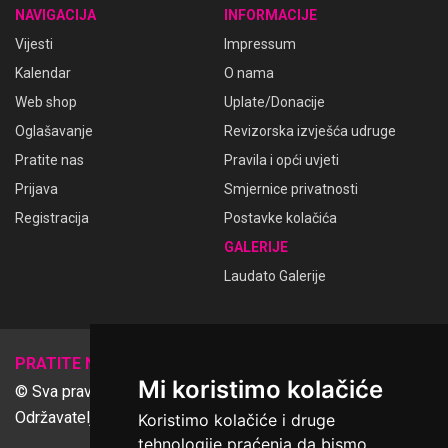
NAVIGACIJA
INFORMACIJE
Vijesti
Impressum
Kalendar
O nama
Web shop
Uplate/Donacije
Oglašavanje
Revizorska izvješća udruge
Pratite nas
Pravila i opći uvjeti
Prijava
Smjernice privatnosti
Registracija
Postavke kolačića
GALERIJE
Laudato Galerije
𝕏
PRATITE NAS
Mi koristimo kolačiće
© Sva prava pridržana Udruga Ime dobrote
Održavatelj Netcom d.o.o., Riva 6, Rijeka
Koristimo kolačiće i druge
tehnologije praćenja da bismo