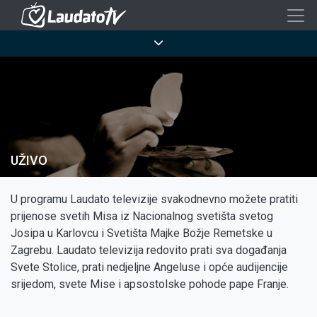
Skoči
na
Breadcrumb
glavni
sadržaj
UŽIVO
U programu Laudato televizije svakodnevno možete pratiti
prijenose svetih Misa iz Nacionalnog svetišta svetog
Josipa u Karlovcu i Svetišta Majke Božje Remetske u
Zagrebu. Laudato televizija redovito prati sva događanja
Svete Stolice, prati nedjeljne Angeluse i opće audijencije
srijedom, svete Mise i apsostolske pohode pape Franje.