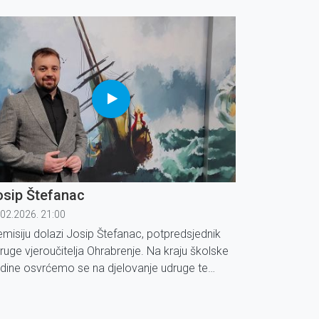
bitak, a ponekad kao neočekivana milost. Gost
isije je Sebastijan Matić, autor zbirke pjesama
ražeći Boga''.
osip Štefanac
.02.2026. 21:00
emisiju dolazi Josip Štefanac, potpredsjednik
ruge vjeroučitelja Ohrabrenje. Na kraju školske
dine osvrćemo se na djelovanje udruge te
rećemo planovima za dalje.