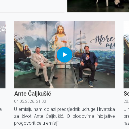
Ante Čaljkušić
Se
04.05.2026. 21:00
20
a
U emisiju nam dolazi predsjednik udruge Hrvatska
U 
za život Ante Čaljkušić. O plodovima inicijative
pr
progovorit će u emisiji!
ra