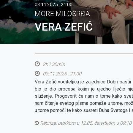
03.11.2025., 21:00
MORE MILOSRĐA
VERA ZEFIĆ
2h i 30min
03.11.2025., 21:00
Vera Zefić voditeljica je zajednice Dobri pasti
bio je dio procesa kojim je ujedno liječio n
služenje. Progovorit će nam o tome kako sveto
nam čitanje svetog pisma pomaže u tome, mož
u tome pomoći te kako susreti Duha Svetoga i s
Repriza:
utorkom u 12:05, četvrtkom u 09:10