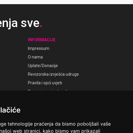
enja sve
.
INFORMACIJE
Impressum
O nama
Uplate/Donacije
Revizorska izvješća udruge
Pravila i opći uvjeti
Smjernice privatnosti
Postavke kolačića
lačiće
GALERIJE
Laudato Galerije
uge tehnologije praćenja da bismo poboljšali vaše
 našoj web stranici, kako bismo vam prikazali