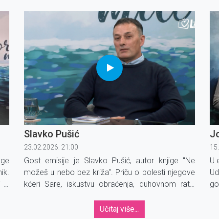
gu
em
''T
Slavko Pušić
J
23.02.2026. 21:00
15
uge
Gost emisije je Slavko Pušić, autor knjige ''Ne
U 
ik.
možeš u nebo bez križa''. Priču o bolesti njegove
Ud
i s
kćeri Sare, iskustvu obraćenja, duhovnom ratu,
go
ske
križu, molitvi i mističnim susretima s Kristom
ok
podijelit će nam u emisiji.
Učitaj više...