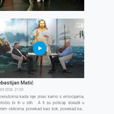
bastijan Matić
.04.2026. 21:00
trenutcima kada nije znao kamo s emocijama,
etočio bi ih u stih. A ti su poticaji dolazili u
znim oblicima: ponekad kao šok, ponekad kao