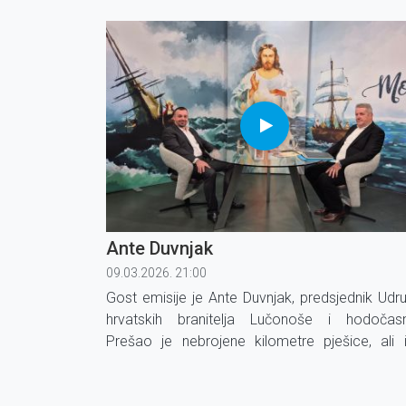
Ante Duvnjak
09.03.2026. 21:00
Gost emisije je Ante Duvnjak, predsjednik Udr
hrvatskih branitelja Lučonoše i hodočasn
Prešao je nebrojene kilometre pješice, ali 
biciklom, sa željom da svijetu prenese hrvat
vrijednosti i blaženog Alojzija Stepinca.