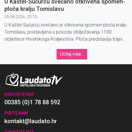
U Kaštel-Sućurcu svečano otkrivena spomen-
ploča kralju Tomislavu
05.08.2026. 20:10
U Kaštel-Sućurcu svečano je otkrivena spomen-ploča kralju
Tomislavu, postavljena u povodu obilježavanja 1100.
obljetnice Hrvatskoga Kraljevstva. Ploča predstavlja trajni
podsjetnik na početke hrvatske državnosti i bogatu
povijesnu baštinu Kaštel-Sućurca i Kaštela.
Učitaj više...
NAZOVITE NAS
00385 (0)1 78 88 592
PIŠITE NAM
kontakt@laudato.hr
PODRŽITE NAS