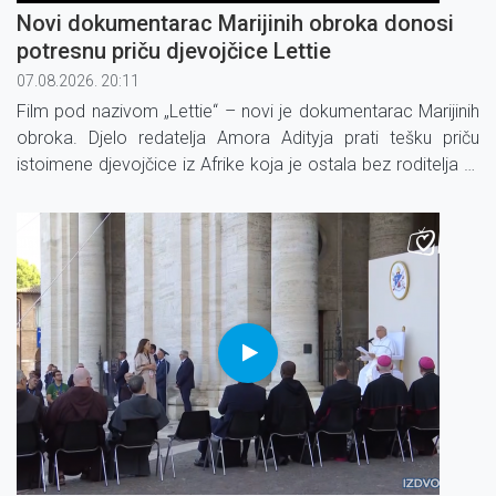
Novi dokumentarac Marijinih obroka donosi
potresnu priču djevojčice Lettie
07.08.2026. 20:11
Film pod nazivom „Lettie“ – novi je dokumentarac Marijinih
obroka. Djelo redatelja Amora Adityja prati tešku priču
istoimene djevojčice iz Afrike koja je ostala bez roditelja te
je – zbog brige za svoju mlađu braću – prestala ići u školu.