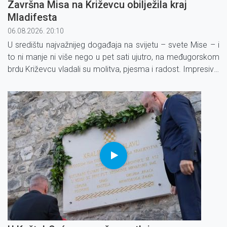
Završna Misa na Križevcu obilježila kraj
Mladifesta
06.08.2026. 20:10
U središtu najvažnijeg događaja na svijetu – svete Mise – i
to ni manje ni više nego u pet sati ujutro, na međugorskom
brdu Križevcu vladali su molitva, pjesma i radost. Impresivni
prizori obilježili su završetak još jednog međugorskog
Mladifesta.