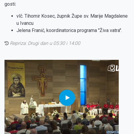
gosti:
vlč. Tihomir Kosec, župnik Župe sv. Marije Magdalene
u Ivancu
Jelena Franić, koordinatorica programa ''Živa vatra''.
Repriza:
Drugi dan u 05:30 i 14:00