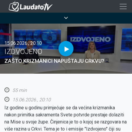
Skoči
na
Breadcrumb
glavni
sadržaj
15.06.2026., 20:10
IZDVOJENO
ZAŠTO KRIZMANICI NAPUŠTAJU CRKVU?
55 min
15.06.2026., 20:10
Iz godine u godinu primjećuje se da većina krizmanika
nakon primitka sakramenta Svete potvrde prestaje dolaziti
na Mise u svoje župe. Činjenica je to o kojoj se razgovara na
više razina u Crkvi. Tema je to i emisije ''Izdvojeno'' čiji su