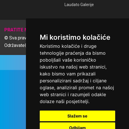
Laudato Galerije
𝕏
PRATITE NAS
Mi koristimo kolačiće
© Sva prava pridržana Udruga Ime dobrote
Održavatelj Netcom d.o.o., Riva 6, Rijeka
Koristimo kolačiće i druge
tehnologije praćenja da bismo
poboljšali vaše korisničko
iskustvo na našoj web stranici,
kako bismo vam prikazali
personalizirani sadržaj i ciljane
oglase, analizirali promet na našoj
web stranici i razumjeli odakle
dolaze naši posjetitelji.
Slažem se
Odbijam