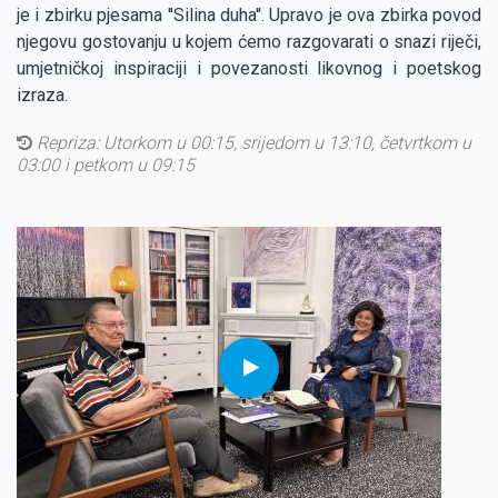
je i zbirku pjesama ''Silina duha''. Upravo je ova zbirka povod
njegovu gostovanju u kojem ćemo razgovarati o snazi riječi,
umjetničkoj inspiraciji i povezanosti likovnog i poetskog
izraza.
Repriza:
Utorkom u 00:15, srijedom u 13:10, četvrtkom u
03:00 i petkom u 09:15