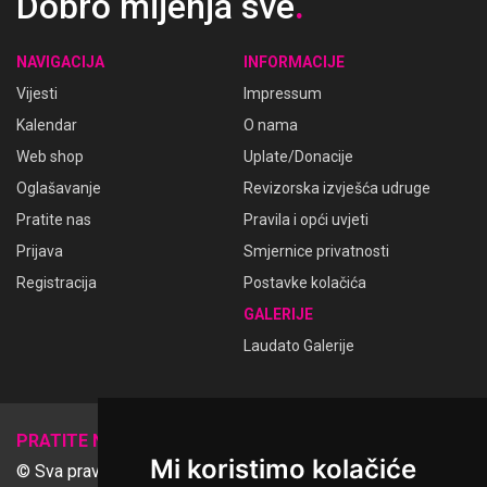
Dobro mijenja sve
.
NAVIGACIJA
INFORMACIJE
Vijesti
Impressum
Kalendar
O nama
Web shop
Uplate/Donacije
Oglašavanje
Revizorska izvješća udruge
Pratite nas
Pravila i opći uvjeti
Prijava
Smjernice privatnosti
Registracija
Postavke kolačića
GALERIJE
Laudato Galerije
𝕏
PRATITE NAS
Mi koristimo kolačiće
© Sva prava pridržana Udruga Ime dobrote