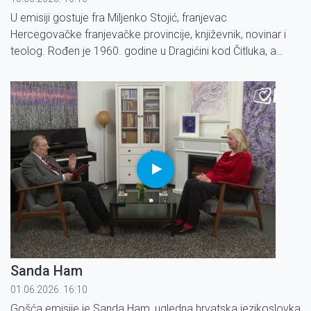
U emisiji gostuje fra Miljenko Stojić, franjevac
Hercegovačke franjevačke provincije, književnik, novinar i
teolog. Rođen je 1960. godine u Dragićini kod Čitluka, a
studij filozofije i teologije završio je u Zagrebu, Sarajevu i
Jeruzalemu te magistrirao kršćansku duhovnost u Rimu.
Sanda Ham
01.06.2026. 16:10
Gošća emisije je Sanda Ham, ugledna hrvatska jezikoslovka