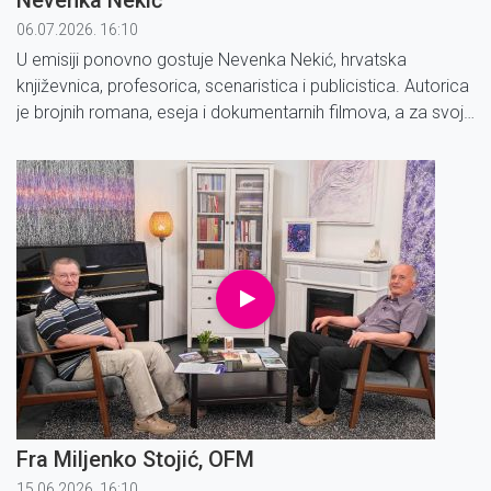
06.07.2026. 16:10
U emisiji ponovno gostuje Nevenka Nekić, hrvatska
književnica, profesorica, scenaristica i publicistica. Autorica
je brojnih romana, eseja i dokumentarnih filmova, a za svoj
je dugogodišnji rad na području književnosti, kulture i
obrazovanja primila niz uglednih priznanja.
Fra Miljenko Stojić, OFM
15.06.2026. 16:10