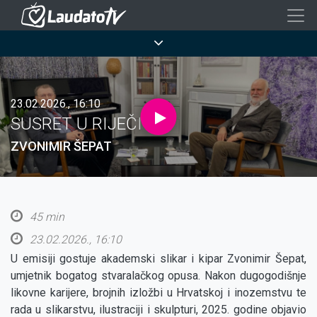
Skoči
na
Breadcrumb
glavni
sadržaj
23.02.2026., 16:10
SUSRET U RIJEČI
ZVONIMIR ŠEPAT
45 min
23.02.2026., 16:10
U emisiji gostuje akademski slikar i kipar Zvonimir Šepat,
umjetnik bogatog stvaralačkog opusa. Nakon dugogodišnje
likovne karijere, brojnih izložbi u Hrvatskoj i inozemstvu te
rada u slikarstvu, ilustraciji i skulpturi, 2025. godine objavio