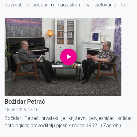
povijest, s posebnim naglaskom na djelovanje Tome
Arhiđakona i salonitansku povijest.
Božidar Petrač
18.05.2026. 16:10
Božidar Petrač hrvatski je književni povjesničar, kritičar,
antologičar, prevoditelj i pjesnik rođen 1952. u Zagrebu.