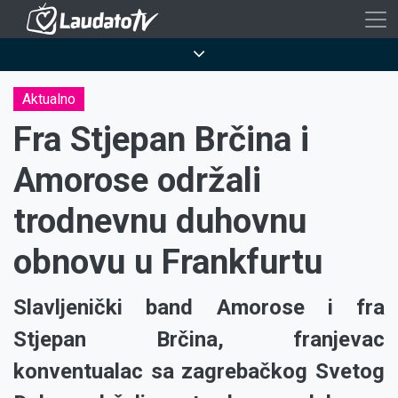
Skoči
na
Breadcrumb
glavni
sadržaj
Aktualno
Fra Stjepan Brčina i
Amorose održali
trodnevnu duhovnu
obnovu u Frankfurtu
Slavljenički band Amorose i fra
Stjepan Brčina, franjevac
konventualac sa zagrebačkog Svetog