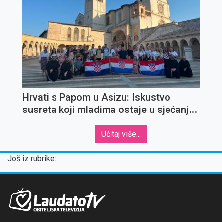
Hrvati s Papom u Asizu: Iskustvo
susreta koji mladima ostaje u sjećanju
za cijeli život
Učitaj više...
Još iz rubrike: