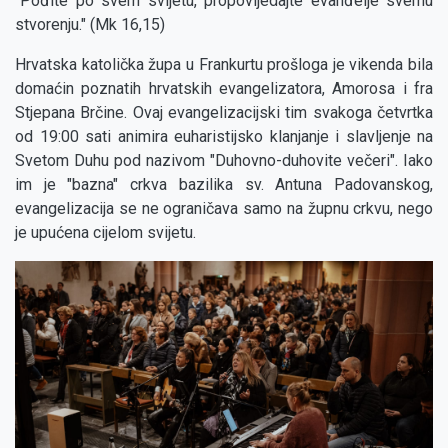
"Pođite po svem svijetu, propovijedajte evanđelje svemu
stvorenju." (Mk 16,15)
Hrvatska katolička župa u Frankurtu prošloga je vikenda bila
domaćin poznatih hrvatskih evangelizatora, Amorosa i fra
Stjepana Brčine. Ovaj evangelizacijski tim svakoga četvrtka
od 19:00 sati animira euharistijsko klanjanje i slavljenje na
Svetom Duhu pod nazivom "Duhovno-duhovite večeri". Iako
im je "bazna" crkva bazilika sv. Antuna Padovanskog,
evangelizacija se ne ograničava samo na župnu crkvu, nego
je upućena cijelom svijetu.