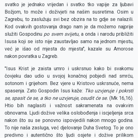
svatko je jednako vrijedan i svatko tko vapije za ljubavi
Božjom, to može i doživjeti na našim susretima. Osim u
Zagrebu, to zaslužuju svi bez obzira na to gdje se nalazili.
Kod ovakvih gostovanja drago nam je da možemo najprije
služiti Gospodinu
po svem svijetu,
a onda i narodu približiti
Isusa koji se isto nije zaustavljao samo na jednom mjestu,
već je išao od mjesta do mjesta'', kazale su Amorose
nakon povratka u Zagreb.
''Isus Krist je zaista umro i uskrsnuo kako bi svakomu
čovjeku dao udio u svojoj konačnoj pobjedi nad smrću,
sotonom i grijehom. Bez vjere u Kristovo uskrsnuće, nema
spasenja. Zato Gospodin Isus kaže:
Tko uzvjeruje i pokrsti
se, spasit će se, a tko ne uzvjeruje, osudit će se.
(Mk 16,16).
Htio bih naglasiti i važnost sakramenata na ovakvim
obnovama. Ljudi dožive velika oslobođenja i iscjeljenja srca
nakon što su se ponovno ispovjedili nakon mnogo godina.
To nije naša zasluga, već djelovanje Duha Svetog. To je ono
predivno i autentično što ljudi osjete i dožive prilikom