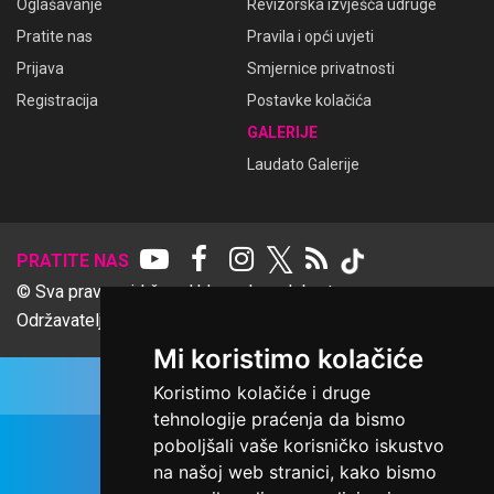
Oglašavanje
Revizorska izvješća udruge
Pratite nas
Pravila i opći uvjeti
Prijava
Smjernice privatnosti
Registracija
Postavke kolačića
GALERIJE
Laudato Galerije
𝕏
PRATITE NAS
© Sva prava pridržana Udruga Ime dobrote
Održavatelj Netcom d.o.o., Riva 6, Rijeka
Mi koristimo kolačiće
Koristimo kolačiće i druge
tehnologije praćenja da bismo
poboljšali vaše korisničko iskustvo
na našoj web stranici, kako bismo