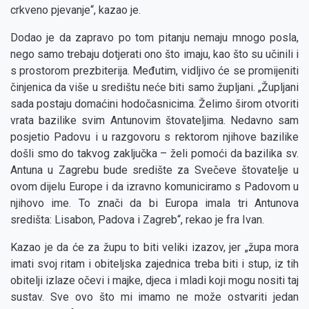
crkveno pjevanje“, kazao je.
Dodao je da zapravo po tom pitanju nemaju mnogo posla,
nego samo trebaju dotjerati ono što imaju, kao što su učinili i
s prostorom prezbiterija. Međutim, vidljivo će se promijeniti
činjenica da više u središtu neće biti samo župljani. „Župljani
sada postaju domaćini hodočasnicima. Želimo širom otvoriti
vrata bazilike svim Antunovim štovateljima. Nedavno sam
posjetio Padovu i u razgovoru s rektorom njihove bazilike
došli smo do takvog zaključka – želi pomoći da bazilika sv.
Antuna u Zagrebu bude središte za Svečeve štovatelje u
ovom dijelu Europe i da izravno komuniciramo s Padovom u
njihovo ime. To znači da bi Europa imala tri Antunova
središta: Lisabon, Padova i Zagreb“, rekao je fra Ivan.
Kazao je da će za župu to biti veliki izazov, jer „župa mora
imati svoj ritam i obiteljska zajednica treba biti i stup, iz tih
obitelji izlaze očevi i majke, djeca i mladi koji mogu nositi taj
sustav. Sve ovo što mi imamo ne može ostvariti jedan