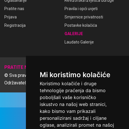
Oglašavanje
Revizorska izvješća udruge
Pratite nas
Pravila i opći uvjeti
Prijava
Smjernice privatnosti
Registracija
Postavke kolačića
GALERIJE
Laudato Galerije
𝕏
PRATITE NAS
Mi koristimo kolačiće
© Sva prava pridržana Udruga Ime dobrote
Održavatelj Netcom d.o.o., Riva 6, Rijeka
Koristimo kolačiće i druge
tehnologije praćenja da bismo
poboljšali vaše korisničko
iskustvo na našoj web stranici,
kako bismo vam prikazali
personalizirani sadržaj i ciljane
oglase, analizirali promet na našoj