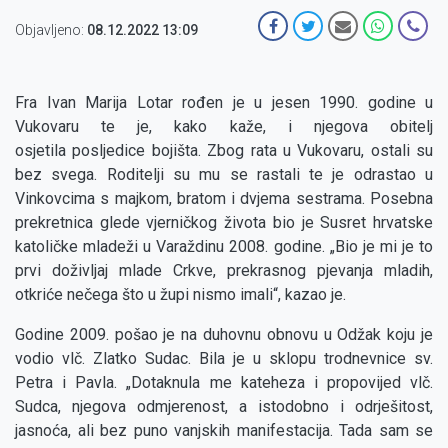
Objavljeno:
08.12.2022 13:09
Fra Ivan Marija Lotar rođen je u jesen 1990. godine u
Vukovaru te je, kako kaže, i njegova obitelj
osjetila posljedice bojišta. Zbog rata u Vukovaru, ostali su
bez svega. Roditelji su mu se rastali te je odrastao u
Vinkovcima s majkom, bratom i dvjema sestrama. Posebna
prekretnica glede vjerničkog života bio je Susret hrvatske
katoličke mladeži u Varaždinu 2008. godine. „Bio je mi je to
prvi doživljaj mlade Crkve, prekrasnog pjevanja mladih,
otkriće nečega što u župi nismo imali“, kazao je.
Godine 2009. pošao je na duhovnu obnovu u Odžak koju je
vodio vlč. Zlatko Sudac. Bila je u sklopu trodnevnice sv.
Petra i Pavla. „Dotaknula me kateheza i propovijed vlč.
Sudca, njegova odmjerenost, a istodobno i odrješitost,
jasnoća, ali bez puno vanjskih manifestacija. Tada sam se