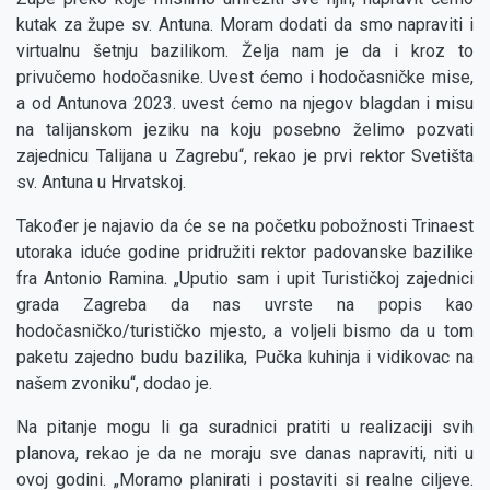
kutak za župe sv. Antuna. Moram dodati da smo napraviti i
virtualnu šetnju bazilikom. Želja nam je da i kroz to
privučemo hodočasnike. Uvest ćemo i hodočasničke mise,
a od Antunova 2023. uvest ćemo na njegov blagdan i misu
na talijanskom jeziku na koju posebno želimo pozvati
zajednicu Talijana u Zagrebu“, rekao je prvi rektor Svetišta
sv. Antuna u Hrvatskoj.
Također je najavio da će se na početku pobožnosti Trinaest
utoraka iduće godine pridružiti rektor padovanske bazilike
fra Antonio Ramina. „Uputio sam i upit Turističkoj zajednici
grada Zagreba da nas uvrste na popis kao
hodočasničko/turističko mjesto, a voljeli bismo da u tom
paketu zajedno budu bazilika, Pučka kuhinja i vidikovac na
našem zvoniku“, dodao je.
Na pitanje mogu li ga suradnici pratiti u realizaciji svih
planova, rekao je da ne moraju sve danas napraviti, niti u
ovoj godini. „Moramo planirati i postaviti si realne ciljeve.