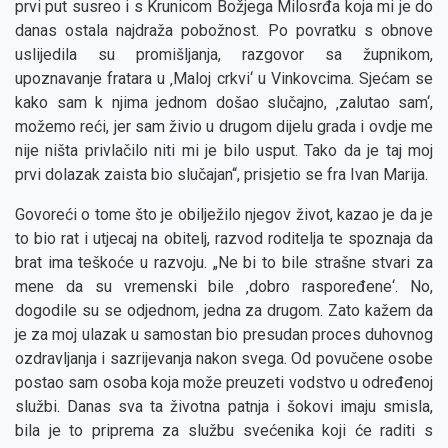
prvi put susreo i s Krunicom Božjega Milosrđa koja mi je do
danas ostala najdraža pobožnost. Po povratku s obnove
uslijedila su promišljanja, razgovor sa župnikom,
upoznavanje fratara u ‚Maloj crkvi‘ u Vinkovcima. Sjećam se
kako sam k njima jednom došao slučajno, ‚zalutao sam‘,
možemo reći, jer sam živio u drugom dijelu grada i ovdje me
nije ništa privlačilo niti mi je bilo usput. Tako da je taj moj
prvi dolazak zaista bio slučajan“, prisjetio se fra Ivan Marija.
Govoreći o tome što je obilježilo njegov život, kazao je da je
to bio rat i utjecaj na obitelj, razvod roditelja te spoznaja da
brat ima teškoće u razvoju. „Ne bi to bile strašne stvari za
mene da su vremenski bile ‚dobro raspoređene‘. No,
dogodile su se odjednom, jedna za drugom. Zato kažem da
je za moj ulazak u samostan bio presudan proces duhovnog
ozdravljanja i sazrijevanja nakon svega. Od povučene osobe
postao sam osoba koja može preuzeti vodstvo u određenoj
službi. Danas sva ta životna patnja i šokovi imaju smisla,
bila je to priprema za službu svećenika koji će raditi s