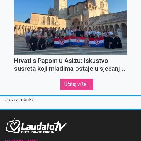
Hrvati s Papom u Asizu: Iskustvo
susreta koji mladima ostaje u sjećanju
za cijeli život
Učitaj više...
Još iz rubrike: