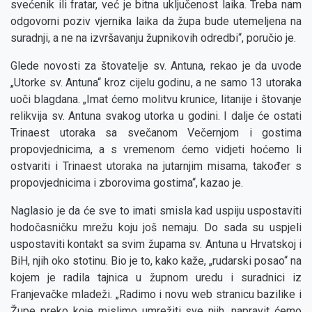
svećenik ili fratar, već je bitna uključenost laika. Treba nam
odgovorni poziv vjernika laika da župa bude utemeljena na
suradnji, a ne na izvršavanju župnikovih odredbi“, poručio je.
Glede novosti za štovatelje sv. Antuna, rekao je da uvode
„Utorke sv. Antuna“ kroz cijelu godinu, a ne samo 13 utoraka
uoči blagdana. „Imat ćemo molitvu krunice, litanije i štovanje
relikvija sv. Antuna svakog utorka u godini. I dalje će ostati
Trinaest utoraka sa svečanom Večernjom i gostima
propovjednicima, a s vremenom ćemo vidjeti hoćemo li
ostvariti i Trinaest utoraka na jutarnjim misama, također s
propovjednicima i zborovima gostima“, kazao je.
Naglasio je da će sve to imati smisla kad uspiju uspostaviti
hodočasničku mrežu koju još nemaju. Do sada su uspjeli
uspostaviti kontakt sa svim župama sv. Antuna u Hrvatskoj i
BiH, njih oko stotinu. Bio je to, kako kaže, „rudarski posao“ na
kojem je radila tajnica u župnom uredu i suradnici iz
Franjevačke mladeži. „Radimo i novu web stranicu bazilike i
Župe preko koje mislimo umrežiti sve njih, napravit ćemo