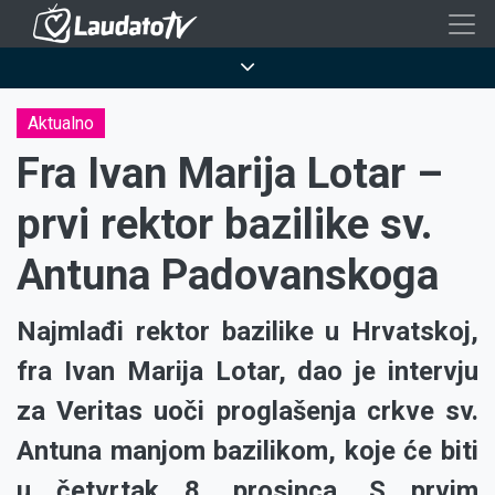
Skoči
na
Breadcrumb
glavni
sadržaj
Aktualno
Fra Ivan Marija Lotar –
prvi rektor bazilike sv.
Antuna Padovanskoga
Najmlađi rektor bazilike u Hrvatskoj,
fra Ivan Marija Lotar, dao je intervju
za Veritas uoči proglašenja crkve sv.
Antuna manjom bazilikom, koje će biti
u četvrtak 8. prosinca. S prvim