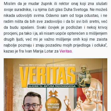
Mislim da je mudar župnik ili rektor onaj koji zna slušati
svoje suradnike, i u njima čuti glas Duha Svetoga. Ne možeš
nikada udovoljiti svima. Odavno sam od toga odustao, i ne
radim ništa da bih sve zadovoljio i da bi svi bili sretni, već
da budu spašeni. Svaki čovjek je podložan i nekoj krivoj
procjeni, pa tako i ja, ali nisam uopće opterećen s mišljenjem
drugih ljudi, već mi je važno mišljenje onih koji me zaista
najbolje poznaju i znaju pozadinu mojih prijedloga i odluka“,
kazao je fra Ivan Marija Lotar za
Veritas
.