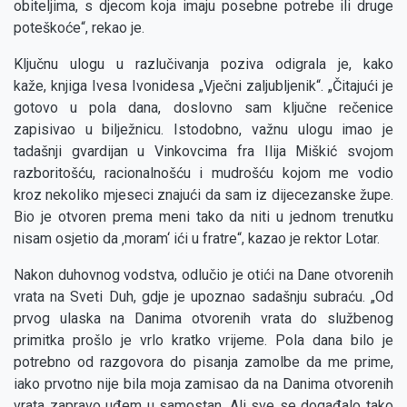
obiteljima, s djecom koja imaju posebne potrebe ili druge
poteškoće“, rekao je.
Ključnu ulogu u razlučivanja poziva odigrala je, kako
kaže, knjiga Ivesa Ivonidesa „Vječni zaljubljenik“. „Čitajući je
gotovo u pola dana, doslovno sam ključne rečenice
zapisivao u bilježnicu. Istodobno, važnu ulogu imao je
tadašnji gvardijan u Vinkovcima fra Ilija Miškić svojom
razboritošću, racionalnošću i mudrošću kojom me vodio
kroz nekoliko mjeseci znajući da sam iz dijecezanske župe.
Bio je otvoren prema meni tako da niti u jednom trenutku
nisam osjetio da ‚moram‘ ići u fratre“, kazao je rektor Lotar.
Nakon duhovnog vodstva, odlučio je otići na Dane otvorenih
vrata na Sveti Duh, gdje je upoznao sadašnju subraću. „Od
prvog ulaska na Danima otvorenih vrata do službenog
primitka prošlo je vrlo kratko vrijeme. Pola dana bilo je
potrebno od razgovora do pisanja zamolbe da me prime,
iako prvotno nije bila moja zamisao da na Danima otvorenih
vrata zapravo uđem u samostan. Ali sve se događalo tako