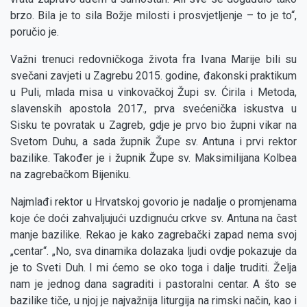
brzo. Bila je to sila Božje milosti i prosvjetljenje – to je to“,
poručio je.
Važni trenuci redovničkoga života fra Ivana Marije bili su
svečani zavjeti u Zagrebu 2015. godine, đakonski praktikum
u Puli, mlada misa u vinkovačkoj Župi sv. Ćirila i Metoda,
slavenskih apostola 2017., prva svećenička iskustva u
Sisku te povratak u Zagreb, gdje je prvo bio župni vikar na
Svetom Duhu, a sada župnik Župe sv. Antuna i prvi rektor
bazilike. Također je i župnik Župe sv. Maksimilijana Kolbea
na zagrebačkom Bijeniku.
Najmlađi rektor u Hrvatskoj govorio je nadalje o promjenama
koje će doći zahvaljujući uzdignuću crkve sv. Antuna na čast
manje bazilike. Rekao je kako zagrebački zapad nema svoj
„centar“. „No, sva dinamika dolazaka ljudi ovdje pokazuje da
je to Sveti Duh. I mi ćemo se oko toga i dalje truditi. Želja
nam je jednog dana sagraditi i pastoralni centar. A što se
bazilike tiče, u njoj je najvažnija liturgija na rimski način, kao i