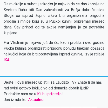
Osim akcije u subotu, također je najavio da će dan kasnije na
Svetom Duhu biti Dan zahvalnosti za Božja dobročinstva.
Stoga će ispred župne crkve biti organizirana prigodna
prodaja zimnice koju su u Pučkoj kuhinji pripremali mjesec
dana. Sav prihod od te akcije namijenjen je za potrebite
župljane.
Fra Vladimir je najavio još da će, kao i prošle, i ove godine
Pučka kuhinja organizirati prigodnu ponudu tijekom došašća
na kućici koja će biti postavljena ispred kuhinje, izvijestila je
IKA
.
Jeste li ovaj mjesec uplatili za Laudato TV? Znate li da naš
rad ovisi gotovo isključivo od donacija dobrih ljudi?
Pridružite nam se u
Klubu prijatelja
!
Još iz rubrike:
Aktualno