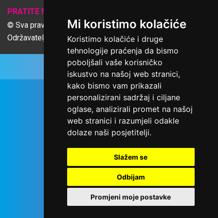
𝕏
PRATITE NAS
Mi koristimo kolačiće
© Sva prava pridržana Udruga Ime dobrote
Održavatelj Netcom d.o.o., Riva 6, Rijeka
Koristimo kolačiće i druge
tehnologije praćenja da bismo
poboljšali vaše korisničko
iskustvo na našoj web stranici,
kako bismo vam prikazali
personalizirani sadržaj i ciljane
oglase, analizirali promet na našoj
web stranici i razumjeli odakle
dolaze naši posjetitelji.
Slažem se
Odbijam
Promjeni moje postavke