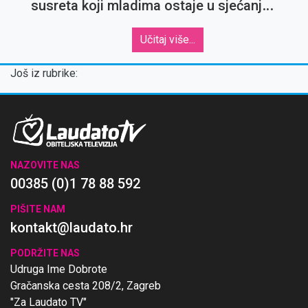
susreta koji mladima ostaje u sjećanju
za cijeli život
Učitaj više...
Još iz rubrike:
NAZOVITE NAS
00385 (0)1 78 88 592
PIŠITE NAM
kontakt@laudato.hr
PODRŽITE NAS
Udruga Ime Dobrote
Gračanska cesta 208/2, Zagreb
"Za Laudato TV"