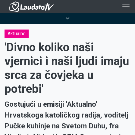
Skoči
na
Breadcrumb
glavni
sadržaj
Aktualno
'Divno koliko naši
vjernici i naši ljudi imaju
srca za čovjeka u
potrebi'
Gostujući u emisiji 'Aktualno'
Hrvatskoga katoličkog radija, voditelj
Pučke kuhinje na Svetom Duhu, fra