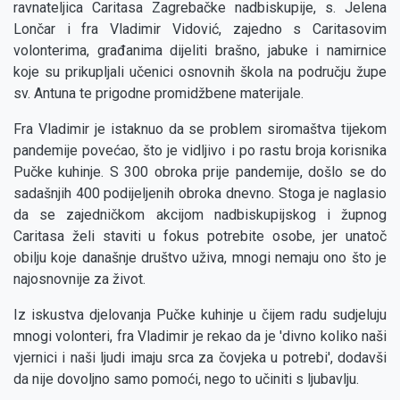
ravnateljica Caritasa Zagrebačke nadbiskupije, s. Jelena
Lončar i fra Vladimir Vidović, zajedno s Caritasovim
volonterima, građanima dijeliti brašno, jabuke i namirnice
koje su prikupljali učenici osnovnih škola na području župe
sv. Antuna te prigodne promidžbene materijale.
Fra Vladimir je istaknuo da se problem siromaštva tijekom
pandemije povećao, što je vidljivo i po rastu broja korisnika
Pučke kuhinje. S 300 obroka prije pandemije, došlo se do
sadašnjih 400 podijeljenih obroka dnevno. Stoga je naglasio
da se zajedničkom akcijom nadbiskupijskog i župnog
Caritasa želi staviti u fokus potrebite osobe, jer unatoč
obilju koje današnje društvo uživa, mnogi nemaju ono što je
najosnovnije za život.
Iz iskustva djelovanja Pučke kuhinje u čijem radu sudjeluju
mnogi volonteri, fra Vladimir je rekao da je 'divno koliko naši
vjernici i naši ljudi imaju srca za čovjeka u potrebi', dodavši
da nije dovoljno samo pomoći, nego to učiniti s ljubavlju.