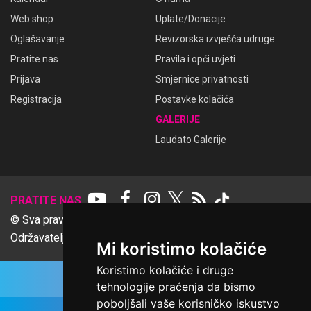
Web shop
Uplate/Donacije
Oglašavanje
Revizorska izvješća udruge
Pratite nas
Pravila i opći uvjeti
Prijava
Smjernice privatnosti
Registracija
Postavke kolačića
GALERIJE
Laudato Galerije
𝕏
PRATITE NAS
© Sva prava pridržana Udruga Ime dobrote
Održavatelj Netcom d.o.o., Riva 6, Rijeka
Mi koristimo kolačiće
Koristimo kolačiće i druge
tehnologije praćenja da bismo
poboljšali vaše korisničko iskustvo