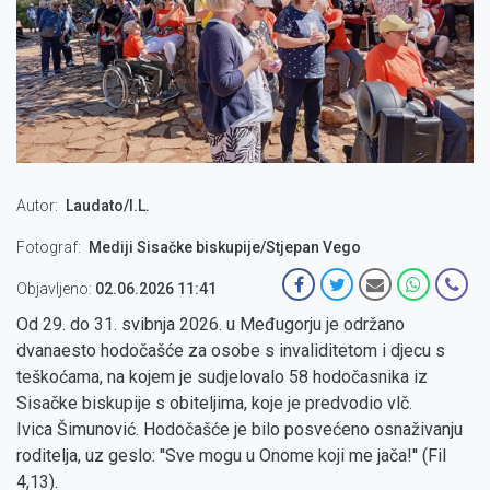
Autor
Laudato/I.L.
Fotograf
Mediji Sisačke biskupije/Stjepan Vego
Objavljeno:
02.06.2026 11:41
Od 29. do 31. svibnja 2026. u Međugorju je održano
dvanaesto hodočašće za osobe s invaliditetom i djecu s
teškoćama, na kojem je sudjelovalo 58 hodočasnika iz
Sisačke biskupije s obiteljima, koje je predvodio vlč.
Ivica Šimunović. Hodočašće je bilo posvećeno osnaživanju
roditelja, uz geslo: ''Sve mogu u Onome koji me jača!'' (Fil
4,13).