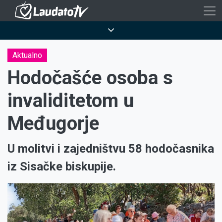
Skoči
na
Breadcrumb
glavni
sadržaj
Aktualno
Hodočašće osoba s
invaliditetom u
Međugorje
U molitvi i zajedništvu 58 hodočasnika
iz Sisačke biskupije.