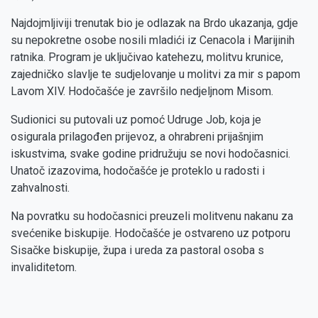
Najdojmljiviji trenutak bio je odlazak na Brdo ukazanja, gdje
su nepokretne osobe nosili mladići iz Cenacola i Marijinih
ratnika. Program je uključivao katehezu, molitvu krunice,
zajedničko slavlje te sudjelovanje u molitvi za mir s papom
Lavom XIV. Hodočašće je završilo nedjeljnom Misom.
Sudionici su putovali uz pomoć Udruge Job, koja je
osigurala prilagođen prijevoz, a ohrabreni prijašnjim
iskustvima, svake godine pridružuju se novi hodočasnici.
Unatoč izazovima, hodočašće je proteklo u radosti i
zahvalnosti.
Na povratku su hodočasnici preuzeli molitvenu nakanu za
svećenike biskupije. Hodočašće je ostvareno uz potporu
Sisačke biskupije, župa i ureda za pastoral osoba s
invaliditetom.