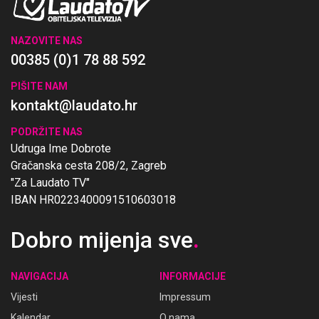
NAZOVITE NAS
00385 (0)1 78 88 592
PIŠITE NAM
kontakt@laudato.hr
PODRŽITE NAS
Udruga Ime Dobrote
Gračanska cesta 208/2, Zagreb
"Za Laudato TV"
IBAN HR0223400091510603018
Dobro mijenja sve
.
NAVIGACIJA
INFORMACIJE
Vijesti
Impressum
Kalendar
O nama