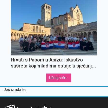
Hrvati s Papom u Asizu: Iskustvo
susreta koji mladima ostaje u sjećanju
za cijeli život
Učitaj više...
Još iz rubrike: