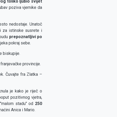
og toliko ljubio svijet
jubav poziva vjernike da
esto nedostaje. Unatoč
i za istinske susrete i
 budu
prepoznatljivi po
vjeka pokraj sebe.
e biskupije.
franjevačke provincije.
jek. Čuvajte fra Zlatka –
ula je kako je riječ o
oput pozitivnog vjetra,
u "malom stadu" od
250
maćini Anica i Mario.