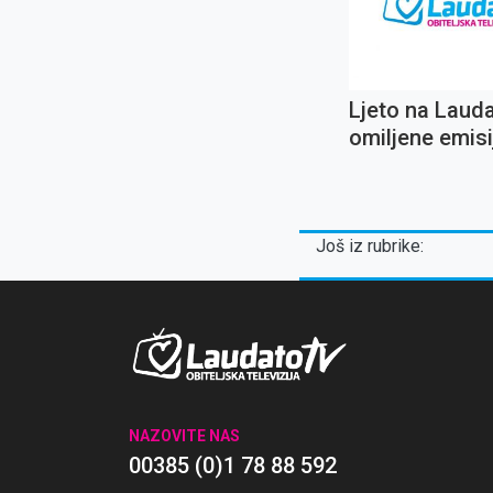
Ljeto na Laud
omiljene emisij
Ignaciju Lojol
koncert Oliver
Dragojevića
Još iz rubrike:
NAZOVITE NAS
00385 (0)1 78 88 592