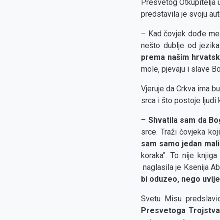
Presvetog Otkupitelja 
predstavila je svoju au
– Kad čovjek dođe međ
nešto dublje od jezika
prema našim hrvatsk
mole, pjevaju i slave B
Vjeruje da Crkva ima bu
srca i što postoje ljudi
–
Shvatila sam da Bog
srce. Traži čovjeka koj
sam samo jedan mali
koraka". To nije knjig
naglasila je Ksenija Ab
bi oduzeo, nego uvij
Svetu Misu predslav
Presvetoga Trojstva 