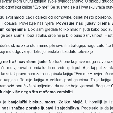
u švicarskom Churu iznijela svoje svjedočanstvo. U sklopu drug
tobiografsku knjigu "Evo me". Sa susreta se u Hrvatsku vraća pun
u svoj narod, čak i daleko od domovine, osjeti nešto posebno. 
 i običaja. Povezuje nas vjera.
Povezuje nas ljubav prema B
im korijenima
. Dok sam gledala toliko mladih ljudi kako podiž
oga bez srama i bez straha, srce mi je bilo puno zahvalnosti – ist
dućnost, ne zato što imamo planove ili strategije, nego zato što 
 koji mu odgovaraju. Tako je nastala i Laudato televizija.
 ne traži savršene ljude
. Ne traži one koji sve mogu i sve raz
i će mu vjerovati i onda kada ne vidi cijeli put. A ja taj put zais
 korak
. Upravo sam zato i napisala knjigu "Evo me – svjedočans
a o uspjehu. To nije knjiga o velikim postignućima. To je knjiga
ramović, poručivši okupljenima da se ne boje vjerovati Bogu jer
ek daje više nego što možemo zamisliti
.
io je
banjolučki biskup,
mons. Željko Majić
. U homiliji je 
nosi snažne poruke ljubavi i zajedništva
. Podsjetio je da j