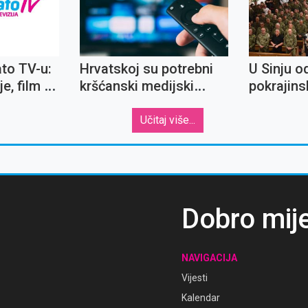
ato TV-u:
Hrvatskoj su potrebni
U Sinju o
e, film o
kršćanski medijski
pokrajins
skom i
sadržaji
redarstv
a
Učitaj više...
Dobro mij
NAVIGACIJA
Vijesti
Kalendar