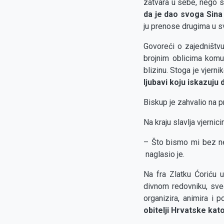
zatvara u sebe, nego s
da je dao svoga Sina 
ju prenose drugima u 
Govoreći o zajedništv
brojnim oblicima komun
blizinu. Stoga je vjer
ljubavi koju iskazuju
Biskup je zahvalio na p
Na kraju slavlja vjernic
– Što bismo mi bez n
naglasio je.
Na fra Zlatku Ćoriću 
divnom redovniku, sveć
organizira, animira i
obitelji Hrvatske kat