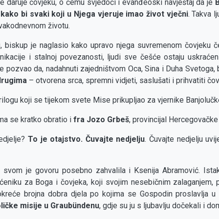
e daruje čovjeku, o čemu svjedoči i evanđeoski navještaj da je
B
kako bi svaki koji u Njega vjeruje imao život vječni
. Takva l
svakodnevnom životu.
u, biskup je naglasio kako upravo njega suvremenom čovjeku č
ikacije i stalnoj povezanosti, ljudi sve češće ostaju uskraćen
nike pozvao da, nadahnuti zajedništvom Oca, Sina i Duha Svetoga,
 drugima
– otvorena srca, spremni vidjeti, saslušati i prihvatiti čo
rilogu koji se tijekom svete Mise prikupljao za vjernike Banjolučk
ima se kratko obratio i
fra Jozo Grbeš
, provincijal Hercegovačke 
edjelje?
To je otajstvo. Čuvajte nedjelju
. Čuvajte nedjelju uvi
u svom je govoru posebno zahvalila i Ksenija Abramović. Istakn
eniku za Boga i čovjeka, koji svojim nesebičnim zalaganjem, p
 pokreće brojna dobra djela po kojima se Gospodin proslavlja 
oličke misije u Graubündenu
, gdje su ju s ljubavlju dočekali i do