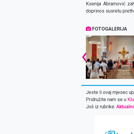
Ksenija Abramović zah
doprinos susretu pret
FOTOGALERIJA
‹
Jeste li ovaj mjesec upl
Pridružite nam se u
Klu
Još iz rubrike:
Aktualn