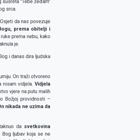
og susreta "Tebe žeđam"
og srca.
Osjeti da nas povezuje
ogu, prema obitelji i
u ruke prema nebu, kako
aknula je.
Bog i danas dira ljudska
umiju. On traži otvoreno
ta nisam vidjela.
Vidjela
tvo vjere na putu malih
 o Božjoj providnosti –
On nikada ne uzima da
istaknuo da
svetkovina
e Bog ljubav koja se ne