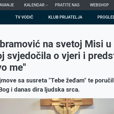
AVANJE
KALENDAR
PRATITE NAS
WEBSHOP
TV VODIČ
KLUB PRIJATELJA
PROGLE
bramović na svetoj Misi u
j svjedočila o vjeri i preds
vo me"
dojmove sa susreta "Tebe žeđam" te poruči
Bog i danas dira ljudska srca.