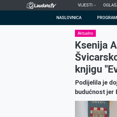
Skoči
VIJESTI
OGLAŠ
na
Breadcrumb
glavni
NASLOVNICA
PROGRAM
sadržaj
Aktualno
Ksenija A
Švicarsko
knjigu "E
Podijelila je 
budućnost jer 