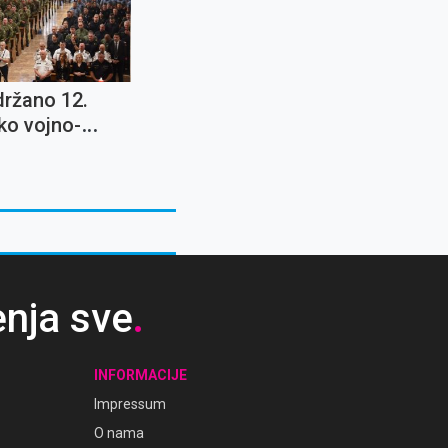
držano 12.
ko vojno-
eno hodočašće
enja sve
.
INFORMACIJE
Impressum
O nama