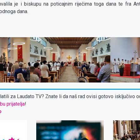
valila je i biskupu na poticajnim riječima toga dana te fra An
hodnoga dana.
atili za Laudato TV? Znate li da naš rad ovisi gotovo isključivo o
bu prijatelja
!
o