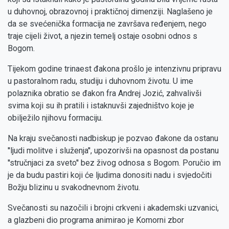
u duhovnoj, obrazovnoj i praktičnoj dimenziji. Naglašeno je
da se svećenička formacija ne završava ređenjem, nego
traje cijeli život, a njezin temelj ostaje osobni odnos s
Bogom.
Tijekom godine trinaest đakona prošlo je intenzivnu pripravu
u pastoralnom radu, studiju i duhovnom životu. U ime
polaznika obratio se đakon fra Andrej Jozić, zahvalivši
svima koji su ih pratili i istaknuvši zajedništvo koje je
obilježilo njihovu formaciju.
Na kraju svečanosti nadbiskup je pozvao đakone da ostanu
''ljudi molitve i služenja'', upozorivši na opasnost da postanu
''stručnjaci za sveto'' bez živog odnosa s Bogom. Poručio im
je da budu pastiri koji će ljudima donositi nadu i svjedočiti
Božju blizinu u svakodnevnom životu.
Svečanosti su nazočili i brojni crkveni i akademski uzvanici,
a glazbeni dio programa animirao je Komorni zbor