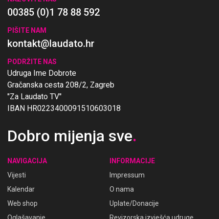
00385 (0)1 78 88 592
PIŠITE NAM
kontakt@laudato.hr
PODRŽITE NAS
Udruga Ime Dobrote
Gračanska cesta 208/2, Zagreb
"Za Laudato TV"
IBAN HR0223400091510603018
Dobro mijenja sve
.
NAVIGACIJA
INFORMACIJE
Vijesti
Impressum
Kalendar
O nama
Web shop
Uplate/Donacije
Oglašavanje
Revizorska izvješća udruge