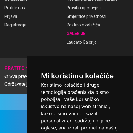
Pratite nas
Pravila i opći uvjeti
Prijava
Smjernice privatnosti
Registracija
Postavke kolačića
GALERIJE
Laudato Galerije
𝕏
PRATITE NAS
Mi koristimo kolačiće
© Sva prava pridržana Udruga Ime dobrote
Održavatelj Netcom d.o.o., Riva 6, Rijeka
Koristimo kolačiće i druge
tehnologije praćenja da bismo
poboljšali vaše korisničko
iskustvo na našoj web stranici,
kako bismo vam prikazali
personalizirani sadržaj i ciljane
oglase, analizirali promet na našoj