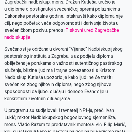
Zagrebački nadbiskup, mons. Dražen Kutleša, uručio je
u diplome o postignutoj svećeničkoj spremi polaznicima
Đakonske pastoralne godine, istaknuvši kako diploma nije
cilj, nego početak veće odgovornosti i darivanja života u
svećeničkom pozivu, prenosi
Tiskovni ured Zagrebačke
nadbiskupije.
Svečanost je održana u dvorani ''Vijenac'' Nadbiskupijskog
pastoralnog instituta u Zagrebu, a uz podjelu diploma
obilježena je porukama o važnosti autentičnog pastirskog
služenja, blizine ljudima i trajne povezanosti s Kristom.
Nadbiskup Kutleša upozorio je kako ljudi ne će tražiti
svećenike zbog njihovih diploma, nego zbog njihove
sposobnosti da ljube, slušaju i donose Evanđelje u
konkretnim životnim situacijama.
U programu su sudjelovali i ravnatelj NPI-ja, preč. Ivan
Lukić; rektor Nadbiskupskog bogoslovnog sjemeništa,
mons. Vlado Razum te predstavnik mentora, vlč. Filip Marić,
koji su istaknuli kako je pastoralna godina bila vrijeme rasta