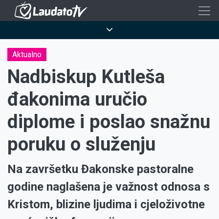
Skoči
na
Breadcrumb
glavni
sadržaj
Aktualno
Nadbiskup Kutleša
đakonima uručio
diplome i poslao snažnu
poruku o služenju
Na završetku Đakonske pastoralne
godine naglašena je važnost odnosa s
Kristom, blizine ljudima i cjeloživotne