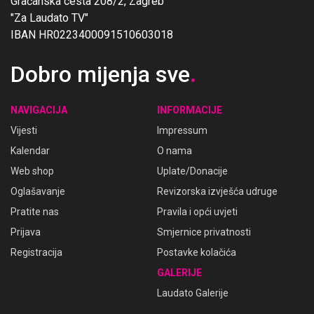
Gračanska cesta 208/2, Zagreb
"Za Laudato TV"
IBAN HR0223400091510603018
Dobro mijenja sve
.
NAVIGACIJA
INFORMACIJE
Vijesti
Impressum
Kalendar
O nama
Web shop
Uplate/Donacije
Oglašavanje
Revizorska izvješća udruge
Pratite nas
Pravila i opći uvjeti
Prijava
Smjernice privatnosti
Registracija
Postavke kolačića
GALERIJE
Laudato Galerije