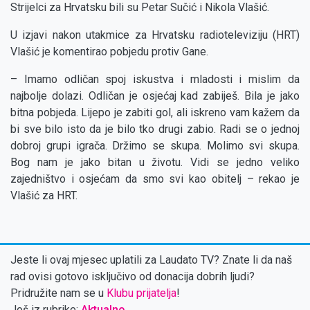
Strijelci za Hrvatsku bili su Petar Sučić i Nikola Vlašić.
U izjavi nakon utakmice za Hrvatsku radioteleviziju (HRT)
Vlašić je komentirao pobjedu protiv Gane.
– Imamo odličan spoj iskustva i mladosti i mislim da
najbolje dolazi. Odličan je osjećaj kad zabiješ. Bila je jako
bitna pobjeda. Lijepo je zabiti gol, ali iskreno vam kažem da
bi sve bilo isto da je bilo tko drugi zabio. Radi se o jednoj
dobroj grupi igrača. Držimo se skupa. Molimo svi skupa.
Bog nam je jako bitan u životu. Vidi se jedno veliko
zajedništvo i osjećam da smo svi kao obitelj – rekao je
Vlašić za HRT.
Jeste li ovaj mjesec uplatili za Laudato TV? Znate li da naš
rad ovisi gotovo isključivo od donacija dobrih ljudi?
Pridružite nam se u
Klubu prijatelja
!
Još iz rubrike:
Aktualno