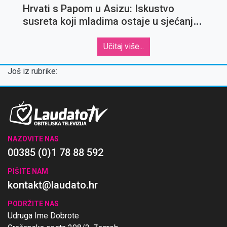
Hrvati s Papom u Asizu: Iskustvo
susreta koji mladima ostaje u sjećanju
za cijeli život
Učitaj više...
Još iz rubrike:
NAZOVITE NAS
00385 (0)1 78 88 592
PIŠITE NAM
kontakt@laudato.hr
PODRŽITE NAS
Udruga Ime Dobrote