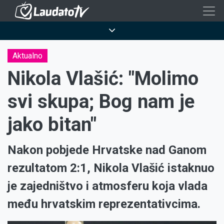
Skoči
na
Breadcrumb
glavni
sadržaj
Aktualno
Nikola Vlašić: "Molimo
svi skupa; Bog nam je
jako bitan"
Nakon pobjede Hrvatske nad Ganom
rezultatom 2:1, Nikola Vlašić istaknuo
je zajedništvo i atmosferu koja vlada
među hrvatskim reprezentativcima.