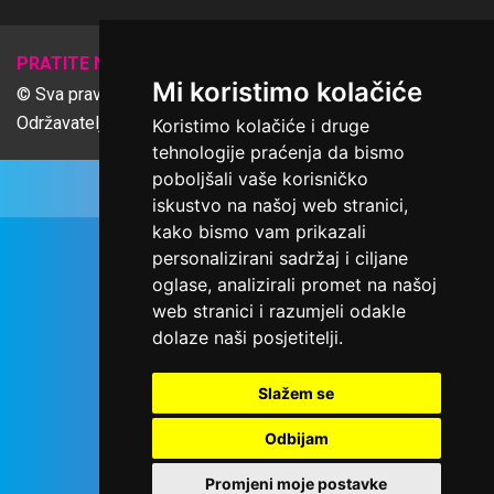
𝕏
PRATITE NAS
Mi koristimo kolačiće
© Sva prava pridržana Udruga Ime dobrote
Održavatelj Netcom d.o.o., Riva 6, Rijeka
Koristimo kolačiće i druge
tehnologije praćenja da bismo
poboljšali vaše korisničko
iskustvo na našoj web stranici,
kako bismo vam prikazali
personalizirani sadržaj i ciljane
oglase, analizirali promet na našoj
web stranici i razumjeli odakle
dolaze naši posjetitelji.
Slažem se
Odbijam
Promjeni moje postavke