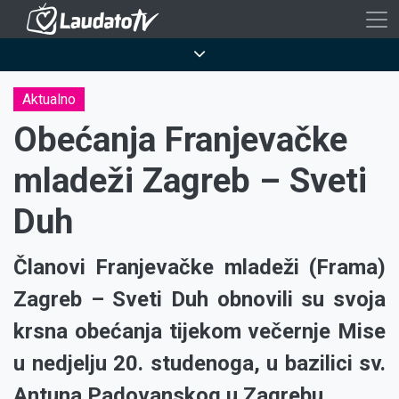
Skoči
na
Breadcrumb
glavni
sadržaj
Aktualno
Obećanja Franjevačke
mladeži Zagreb – Sveti
Duh
Članovi Franjevačke mladeži (Frama)
Zagreb – Sveti Duh obnovili su svoja
krsna obećanja tijekom večernje Mise
u nedjelju 20. studenoga, u bazilici sv.
Antuna Padovanskog u Zagrebu.