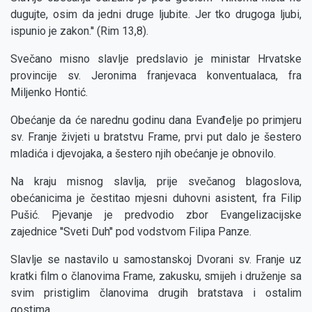
dugujte, osim da jedni druge ljubite. Jer tko drugoga ljubi,
ispunio je zakon.'' (Rim 13,8).
Svečano misno slavlje predslavio je ministar Hrvatske
provincije sv. Jeronima franjevaca konventualaca, fra
Miljenko Hontić.
Obećanje da će narednu godinu dana Evanđelje po primjeru
sv. Franje živjeti u bratstvu Frame, prvi put dalo je šestero
mladića i djevojaka, a šestero njih obećanje je obnovilo.
Na kraju misnog slavlja, prije svečanog blagoslova,
obećanicima je čestitao mjesni duhovni asistent, fra Filip
Pušić. Pjevanje je predvodio zbor Evangelizacijske
zajednice ''Sveti Duh'' pod vodstvom Filipa Panze.
Slavlje se nastavilo u samostanskoj Dvorani sv. Franje uz
kratki film o članovima Frame, zakusku, smijeh i druženje sa
svim pristiglim članovima drugih bratstava i ostalim
gostima.