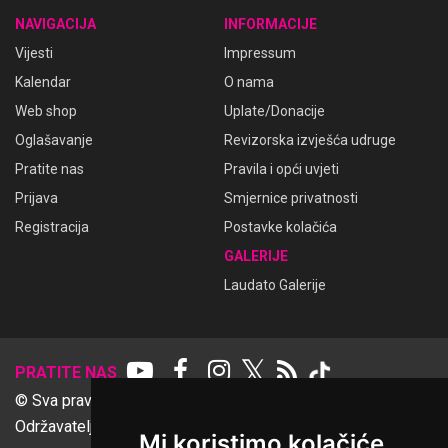
NAVIGACIJA
INFORMACIJE
Vijesti
Impressum
Kalendar
O nama
Web shop
Uplate/Donacije
Oglašavanje
Revizorska izvješća udruge
Pratite nas
Pravila i opći uvjeti
Prijava
Smjernice privatnosti
Registracija
Postavke kolačića
GALERIJE
Laudato Galerije
𝕏
PRATITE NAS
© Sva prava pridržana Udruga Ime dobrote
Održavatelj Netcom d.o.o., Riva 6, Rijeka
Mi koristimo kolačiće