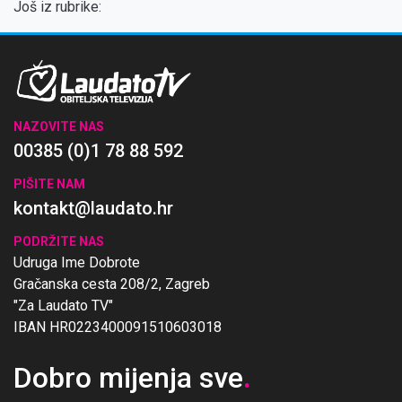
Još iz rubrike:
NAZOVITE NAS
00385 (0)1 78 88 592
PIŠITE NAM
kontakt@laudato.hr
PODRŽITE NAS
Udruga Ime Dobrote
Gračanska cesta 208/2, Zagreb
"Za Laudato TV"
IBAN HR0223400091510603018
Dobro mijenja sve
.