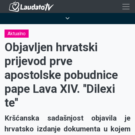
Skoči
na
Breadcrumb
glavni
sadržaj
Aktualno
Objavljen hrvatski
prijevod prve
apostolske pobudnice
pape Lava XIV. ''Dilexi
te''
Kršćanska sadašnjost objavila je
hrvatsko izdanje dokumenta u kojem