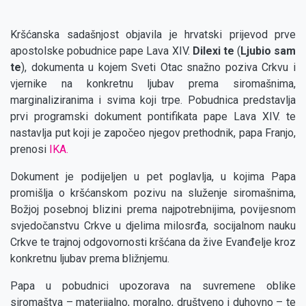
Kršćanska sadašnjost objavila je hrvatski prijevod prve
apostolske pobudnice pape Lava XIV.
Dilexi te
(
Ljubio sam
te
), dokumenta u kojem Sveti Otac snažno poziva Crkvu i
vjernike na konkretnu ljubav prema siromašnima,
marginaliziranima i svima koji trpe. Pobudnica predstavlja
prvi programski dokument pontifikata pape Lava XIV. te
nastavlja put koji je započeo njegov prethodnik, papa Franjo,
prenosi
IKA.
Dokument je podijeljen u pet poglavlja, u kojima Papa
promišlja o kršćanskom pozivu na služenje siromašnima,
Božjoj posebnoj blizini prema najpotrebnijima, povijesnom
svjedočanstvu Crkve u djelima milosrđa, socijalnom nauku
Crkve te trajnoj odgovornosti kršćana da žive Evanđelje kroz
konkretnu ljubav prema bližnjemu.
Papa u pobudnici upozorava na suvremene oblike
siromaštva – materijalno, moralno, društveno i duhovno – te