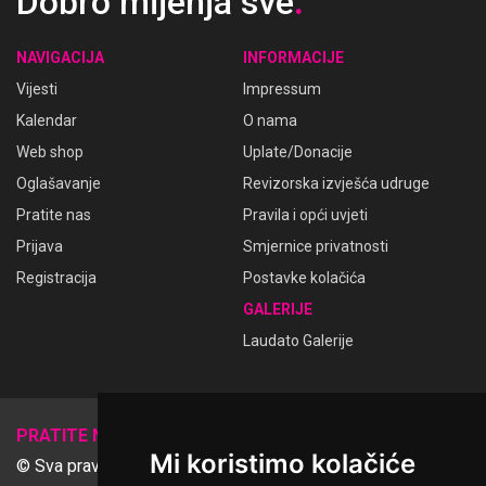
Dobro mijenja sve
.
NAVIGACIJA
INFORMACIJE
Vijesti
Impressum
Kalendar
O nama
Web shop
Uplate/Donacije
Oglašavanje
Revizorska izvješća udruge
Pratite nas
Pravila i opći uvjeti
Prijava
Smjernice privatnosti
Registracija
Postavke kolačića
GALERIJE
Laudato Galerije
𝕏
PRATITE NAS
Mi koristimo kolačiće
© Sva prava pridržana Udruga Ime dobrote