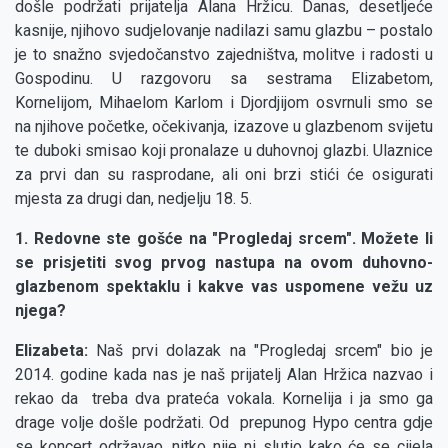
došle podržati prijatelja Alana Hržicu. Danas, desetljeće
kasnije, njihovo sudjelovanje nadilazi samu glazbu – postalo
je to snažno svjedočanstvo zajedništva, molitve i radosti u
Gospodinu. U razgovoru sa sestrama Elizabetom,
Kornelijom, Mihaelom Karlom i Djordjijom osvrnuli smo se
na njihove početke, očekivanja, izazove u glazbenom svijetu
te duboki smisao koji pronalaze u duhovnoj glazbi. Ulaznice
za prvi dan su rasprodane, ali oni brzi stići će osigurati
mjesta za drugi dan, nedjelju 18. 5.
1. Redovne ste gošće na "Progledaj srcem". Možete li
se prisjetiti svog prvog nastupa na ovom duhovno-
glazbenom spektaklu i kakve vas uspomene vežu uz
njega?
Elizabeta:
Naš prvi dolazak na "Progledaj srcem" bio je
2014. godine kada nas je naš prijatelj Alan Hržica nazvao i
rekao da treba dva prateća vokala. Kornelija i ja smo ga
drage volje došle podržati. Od prepunog Hypo centra gdje
se koncert održavao, nitko nije ni slutio kako će se cijela