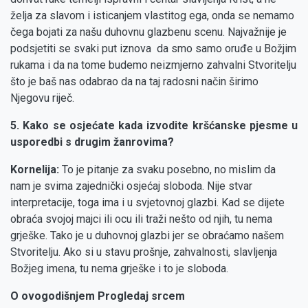
želja za slavom i isticanjem vlastitog ega, onda se nemamo
čega bojati za našu duhovnu glazbenu scenu. Najvažnije je
podsjetiti se svaki put iznova da smo samo oruđe u Božjim
rukama i da na tome budemo neizmjerno zahvalni Stvoritelju
što je baš nas odabrao da na taj radosni način širimo
Njegovu riječ.
5. Kako se osjećate kada izvodite kršćanske pjesme u
usporedbi s drugim žanrovima?
Kornelija:
To je pitanje za svaku posebno, no mislim da
nam je svima zajednički osjećaj sloboda. Nije stvar
interpretacije, toga ima i u svjetovnoj glazbi. Kad se dijete
obraća svojoj majci ili ocu ili traži nešto od njih, tu nema
grješke. Tako je u duhovnoj glazbi jer se obraćamo našem
Stvoritelju. Ako si u stavu prošnje, zahvalnosti, slavljenja
Božjeg imena, tu nema grješke i to je sloboda.
O ovogodišnjem Progledaj srcem