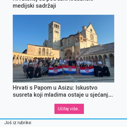
medijski sadržaji
Hrvati s Papom u Asizu: Iskustvo
susreta koji mladima ostaje u sjećanju
za cijeli život
Učitaj više...
Još iz rubrike: