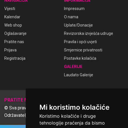
NAVIGACIJA
INFORMACIJE
Vijesti
Impressum
Kalendar
O nama
Web shop
Uplate/Donacije
Oglašavanje
Revizorska izvješća udruge
Pratite nas
Pravila i opći uvjeti
Prijava
Smjernice privatnosti
Registracija
Postavke kolačića
GALERIJE
Laudato Galerije
𝕏
PRATITE NAS
Mi koristimo kolačiće
© Sva prava pridržana Udruga Ime dobrote
Održavatelj Netcom d.o.o., Riva 6, Rijeka
Koristimo kolačiće i druge
tehnologije praćenja da bismo