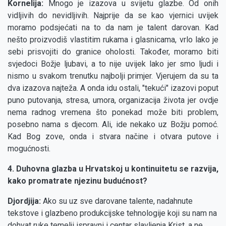
Kornelija:
Mnogo je izazova u svijetu glazbe. Od onih
vidljivih do nevidljivih. Najprije da se kao vjernici uvijek
moramo podsjećati na to da nam je talent darovan. Kad
nešto proizvodiš vlastitim rukama i glasnicama, vrlo lako je
sebi prisvojiti do granice oholosti. Također, moramo biti
svjedoci Božje ljubavi, a to nije uvijek lako jer smo ljudi i
nismo u svakom trenutku najbolji primjer. Vjerujem da su ta
dva izazova najteža. A onda idu ostali, "tekući" izazovi poput
puno putovanja, stresa, umora, organizacija života jer ovdje
nema radnog vremena što ponekad može biti problem,
posebno nama s djecom. Ali, ide nekako uz Božju pomoć.
Kad Bog zove, onda i stvara načine i otvara putove i
mogućnosti.
4. Duhovna glazba u Hrvatskoj u kontinuitetu se razvija,
kako promatrate njezinu budućnost?
Djordjija:
Ako su uz sve darovane talente, nadahnute
tekstove i glazbeno produkcijske tehnologije koji su nam na
dohvat ruke temelji ispravni i centar slavljenja Krist, a ne