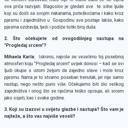
ova priča razvijati. Blagoslov je gledati sve te silne ljude
koji su došli sa svojim nakanama, poteškoćama i kako kroz
pjesmu i zajedništvo u Gospodinu sve postaje lakše, kako
pjesma ozdravlja, tješi i podiže toliki broj duša.
2. Što očekujete od ovogodišnjeg nastupa na
"Progledaj srcem"?
Mihaela Karla:
Iskreno, najviše se veselimo toj posebnoj
atmosferi koju "Progledaj srcem" uvijek donosi – kad se svi
ljudi okupe s istom željom da zajedno slave i mole kroz
pjesmu. Nama je to stvarno poseban trenutak, jer nije samo
nastup, nego nešto puno više. Očekujemo biti dio velikog
zajedništva i onog što se riječima teško opisuje, ali srcem
jako osjeti, kao i svake godine.
3. Koji su izazovi u svijetu glazbe i nastupa? Što vam je
najteže, a što vas najviše veseli?