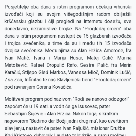
Posjetitelje oba dana s istim programom očekuju vrhunski
izvođači koji su svojim višegodišnjim radom obilježili
kršćansku glazbu i čiji pregledi na internetu dosežu, sve
donedavno, nezamislive brojke. Na "Progledaj srcem" oba
dana s istim programom nastupit će 15 glazbenih izvođača
i trojica svećenika, s time da su i među tih 15 izvođača
dvojica svećenika. Među njima su Alan Hržica, Amorose, fra
Ivan Matić, Ivana i Marija Husar, Matej Galić, Marina
Matošević, Rafael Dropulić Rafo, Sestre Palić, fra Marin
Karačić, Stijepo Gleđ Markos, Vanessa Mioč, Dominik Lučić,
Zsa Zsa, Infinitas te naš Slavljenički bend "Progledaj srcem"
pod ravnanjem Gorana Kovačića.
Molitveni program pod nazivom "Rodi se nanovo odozgor!"
započet će u 19 sati, a vodit će ga isusovac, pater
Sebastijan Šujević i Alan Hržica. Nakon toga, s kratkim
nagovorom "Budimo dar Božji jedni drugima", kao uvertirom
slavljenju, nastavit će pater Ivan Raljušić, misionar Družbe
Krvi Kristove, duhovnik Laudato televizije, a samu molitvu