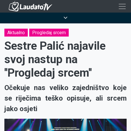
Skoči
na
Breadcrumb
glavni
sadržaj
Aktualno
Progledaj srcem
Sestre Palić najavile
svoj nastup na
''Progledaj srcem''
Očekuje nas veliko zajedništvo koje
se riječima teško opisuje, ali srcem
jako osjeti