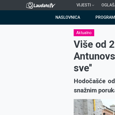
Skoči
VIJESTI
OGLAŠ
na
Breadcrumb
glavni
NASLOVNICA
PROGRAM
sadržaj
Aktualno
Više od 
Antunovs
sve''
Hodočašće od 
snažnim poruka