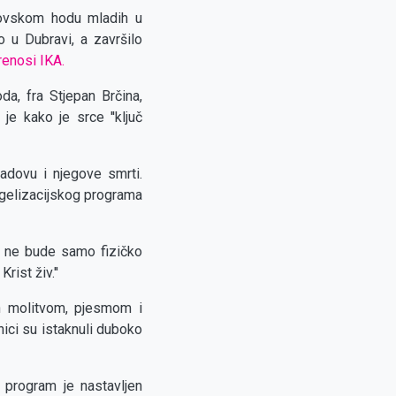
novskom hodu mladih u
 u Dubravi, a završilo
renosi IKA.
da, fra Stjepan Brčina,
e kako je srce ''ključ
adovu i njegove smrti.
ngelizacijskog programa
 ne bude samo fizičko
rist živ.''
en molitvom, pjesmom i
ici su istaknuli duboko
 program je nastavljen