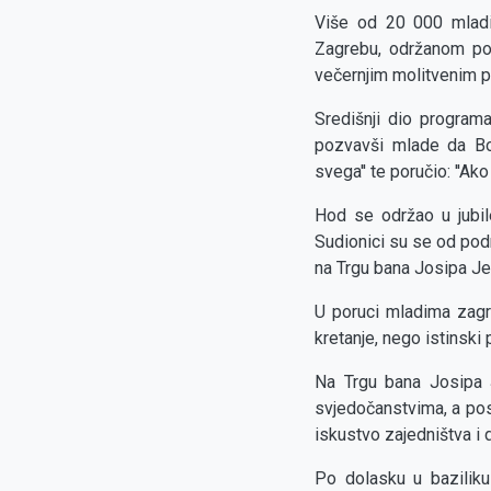
Više od 20 000 mladi
Zagrebu, održanom pod
večernjim molitvenim 
Središnji dio programa
pozvavši mlade da Bog
svega'' te poručio: ''Ak
Hod se održao u jubil
Sudionici su se od pod
na Trgu bana Josipa Jel
U poruci mladima zag
kretanje, nego istinski p
Na Trgu bana Josipa J
svjedočanstvima, a pos
iskustvo zajedništva i
Po dolasku u baziliku