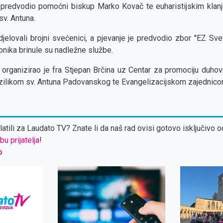
 predvodio pomoćni biskup Marko Kovač te euharistijskim klanja
 sv. Antuna.
jelovali brojni svećenici, a pjevanje je predvodio zbor ''EZ Svet
onika brinule su nadležne službe.
organizirao je fra Stjepan Brčina uz Centar za promociju duho
zilikom sv. Antuna Padovanskog te Evangelizacijskom zajednicom 
atili za Laudato TV? Znate li da naš rad ovisi gotovo isključivo o
bu prijatelja
!
o