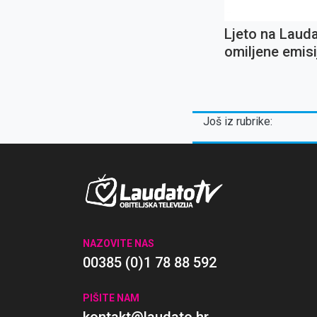
Ljeto na Laud
omiljene emisij
Ignaciju Lojol
koncert Oliver
Dragojevića
Još iz rubrike:
NAZOVITE NAS
00385 (0)1 78 88 592
PIŠITE NAM