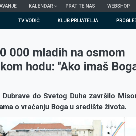
AVANJE
KALENDAR
PRATITE NAS
WEBSHOP
TV VODIČ
KLUB PRIJATELJA
PROGLE
20 000 mladih na osmom
kom hodu: ''Ako imaš Boga
Dubrave do Svetog Duha završilo Misom
ma o vraćanju Boga u središte života.