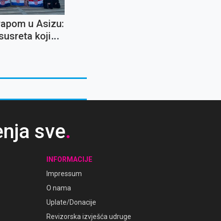
Papom u Asizu:
susreta koji
ostaje u
a cijeli život
enja sve
.
INFORMACIJE
Impressum
O nama
Uplate/Donacije
Revizorska izvješća udruge