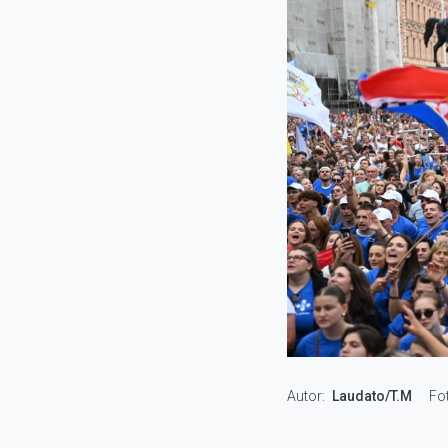
Autor
Laudato/T.M
Fo