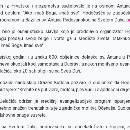
h iz Hrvatske i inozemstva sudjelovalo je na osmom Antu
 geslom: ''Ako imaš Boga, imaš sve''. Hodočašće je započelo
programom u Bazilici sv. Antuna Padovanskog na Svetom Duhu,
p
 bilo je euharistijsko slavlje koje je predslavio organizator Ho
u predaju svoje brige i vrate ga u središte života. Istaknuo j
o imaš Boga, imaš sve''.
ejskoj godini i u znaku 800. obljetnice dolaska sv. Antuna u P
neva okupljali kod samostana u Dubravi, a nakon molitveno-eva
ačića, oko 20 sati stigli su na Sveti Duh.
rebački nadbiskup Dražen Kutleša pozvao je sudionike da Hod
ut vjere: ''Krenite na put vjere, moleći, pjevajući i svjedočeći da je K
elačića održan je središnji evangelizacijski program ispunj
ebno snažan trenutak bila je zajednička molitva Očenaša. Sudion
 duhovne snage susreta.
 na Svetom Duhu, hodočasnike su dočekali fratri i župljani, a