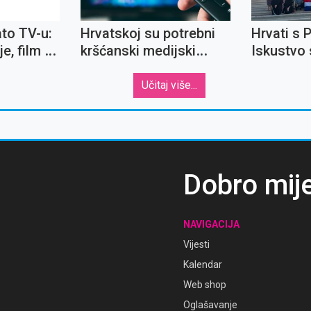
ato TV-u:
Hrvatskoj su potrebni
Hrvati s 
e, film o
kršćanski medijski
Iskustvo 
skom i
sadržaji
mladima 
a
sjećanju z
Učitaj više...
Dobro mij
NAVIGACIJA
Vijesti
Kalendar
Web shop
Oglašavanje