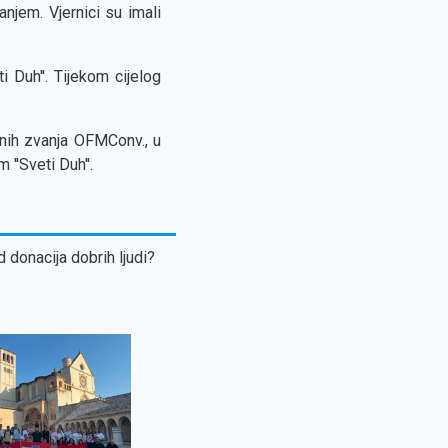
njem. Vjernici su imali
i Duh''. Tijekom cijelog
vnih zvanja OFMConv., u
''Sveti Duh''.
d donacija dobrih ljudi?