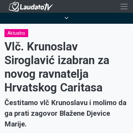
Skoči
na
Breadcrumb
glavni
sadržaj
Aktualno
Vlč. Krunoslav
Siroglavić izabran za
novog ravnatelja
Hrvatskog Caritasa
Čestitamo vlč Krunoslavu i molimo da
ga prati zagovor Blažene Djevice
Marije.