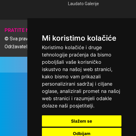
Laudato Galerije
𝕏
PRATITE NAS
Mi koristimo kolačiće
© Sva prava pridržana Udruga Ime dobrote
Održavatelj Netcom d.o.o., Riva 6, Rijeka
Koristimo kolačiće i druge
tehnologije praćenja da bismo
poboljšali vaše korisničko
iskustvo na našoj web stranici,
kako bismo vam prikazali
personalizirani sadržaj i ciljane
oglase, analizirali promet na našoj
web stranici i razumjeli odakle
dolaze naši posjetitelji.
Slažem se
Odbijam