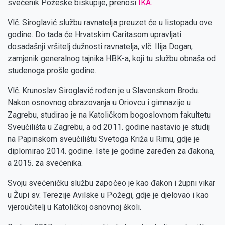
svećenik Požeške biskupije, prenosi
IKA.
Vlč. Siroglavić službu ravnatelja preuzet će u listopadu ove
godine. Do tada će Hrvatskim Caritasom upravljati
dosadašnji vršitelj dužnosti ravnatelja, vlč. Ilija Dogan,
zamjenik generalnog tajnika HBK-a, koji tu službu obnaša od
studenoga prošle godine.
Vlč. Krunoslav Siroglavić rođen je u Slavonskom Brodu.
Nakon osnovnog obrazovanja u Oriovcu i gimnazije u
Zagrebu, studirao je na Katoličkom bogoslovnom fakultetu
Sveučilišta u Zagrebu, a od 2011. godine nastavio je studij
na Papinskom sveučilištu Svetoga Križa u Rimu, gdje je
diplomirao 2014. godine. Iste je godine zaređen za đakona,
a 2015. za svećenika.
Svoju svećeničku službu započeo je kao đakon i župni vikar
u Župi sv. Terezije Avilske u Požegi, gdje je djelovao i kao
vjeroučitelj u Katoličkoj osnovnoj školi.