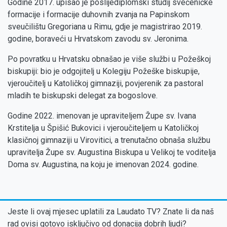
Godine 2017. upisao je poslijediplomski studij svećeničke
formacije i formacije duhovnih zvanja na Papinskom
sveučilištu Gregoriana u Rimu, gdje je magistrirao 2019.
godine, boraveći u Hrvatskom zavodu sv. Jeronima.
Po povratku u Hrvatsku obnašao je više službi u Požeškoj
biskupiji: bio je odgojitelj u Kolegiju Požeške biskupije,
vjeroučitelj u Katoličkoj gimnaziji, povjerenik za pastoral
mladih te biskupski delegat za bogoslove.
Godine 2022. imenovan je upraviteljem Župe sv. Ivana
Krstitelja u Špišić Bukovici i vjeroučiteljem u Katoličkoj
klasičnoj gimnaziji u Virovitici, a trenutačno obnaša službu
upravitelja Župe sv. Augustina Biskupa u Velikoj te voditelja
Doma sv. Augustina, na koju je imenovan 2024. godine.
Jeste li ovaj mjesec uplatili za Laudato TV? Znate li da naš
rad ovisi gotovo isključivo od donacija dobrih ljudi?