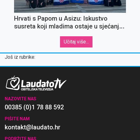
Hrvati s Papom u Asizu: Iskustvo
susreta koji mladima ostaje u sjećanju
za cijeli život
Učitaj više...
Još iz rubrike:
NAZOVITE NAS
00385 (0)1 78 88 592
PIŠITE NAM
kontakt@laudato.hr
PODRŽITE NAS