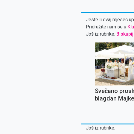
Jeste li ovaj mjesec upl
Pridružite nam se u
Klu
Još iz rubrike:
Biskupij
Svečano prosl
blagdan Majke
Snježne u Dub
Još iz rubrike: