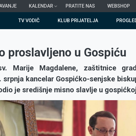
AVANJE
KALENDAR
PRATITE NAS
WEBSHOP
TV VODIČ
KLUB PRIJATELJA
PROGLE
o proslavljeno u Gospiću
v. Marije Magdalene, zaštitnice gra
. srpnja kancelar Gospićko-senjske biskup
dio je središnje misno slavlje u gospićkoj