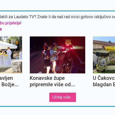
atili za Laudato TV? Znate li da naš rad ovisi gotovo isključivo o
bu prijatelja
!
e
avljen
Konavske župe
U Čakovc
 Božje
pripremile više od
blagdan 
rancu
tisuću sendviča za
Djevice M
putnike u gužvama
Anđela
Učitaj više...
prema granici