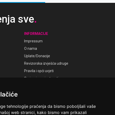
enja sve
.
INFORMACIJE
Impressum
O nama
Uplate/Donacije
Revizorska izvješća udruge
Pravila i opći uvjeti
Smjernice privatnosti
Postavke kolačića
lačiće
GALERIJE
Laudato Galerije
uge tehnologije praćenja da bismo poboljšali vaše
 našoj web stranici, kako bismo vam prikazali