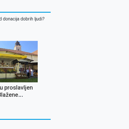
d donacija dobrih ljudi?
u proslavljen
Blažene
arije od