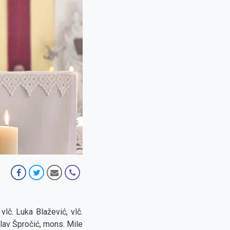
vlč. Luka Blažević, vlč.
lav Špročić, mons. Mile