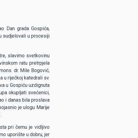
tao Dan grada Gospića,
sudjelovali u procesiji
tre, slavimo svetkovinu
inskom ratu pretrpjela
 mons. dr. Mile Bogović,
u riječkoj katedrali sv.
kva u Gospiću uzdignuta
upa okupljati svećenici,
ao i danas bila proslava
ojasnio je ulogu Marije
.
ta pri čemu je vidljivo
o uporište u dobru, jer