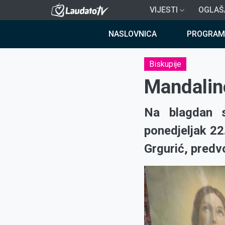
Skoči
VIJESTI
OGLAŠ
na
Breadcrumb
glavni
NASLOVNICA
PROGRAM
sadržaj
Biskupije
Mandalin
Na blagdan s
ponedjeljak 22
Grgurić, predvo