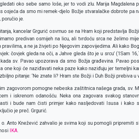
e gledati oko sebe samo loše, jer to vodi zlu. Marija Magdalena p
us osjeća da smo mi remek-djelo Božje stvaralačke dobrote pa n
, poručio je.
čitanja, kancelar Grgurić osvrnuo se na Hram koji predstavlja Božj
, imamo predivan osmijeh na licu, ali tvrdoću srca ne želimo mij
 pravilima, a ne ja živjeti po Njegovim zapovijedima. Ali kako B
jek: čovjek gleda na oči, a Jahve gleda što je u srcu’ (1Sam 16,
e kada sv. Pavao upozorava da smo Božja građevina. Pavao post
va one koji će naziđavati neka paze kako naziđuju jer temeljni 
zbiljno pitanje: ‘Ne znate li? Hram ste Božji i Duh Božji prebiva u v
jim zagovorom pomogne nebeska zaštitnica našega grada, sv. Mar
srcem i iskrenom odanošću. Neka ona zagovara svakog stanov
asti i bude nam čisti primjer kako nasljedovati Isusa i kako s
ključio je preč. Grgurić.
 o. Anto Knežević zahvalio je svima koji su pomogli pripremiti s
enosi
IKA
.