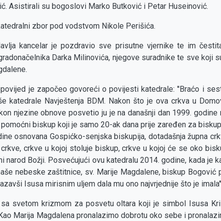
vić. Asistirali su bogoslovi Marko Butković i Petar Huseinović.
katedralni zbor pod vodstvom Nikole Perišića.
vlja kancelar je pozdravio sve prisutne vjernike te im česti
adonačelnika Darka Milinovića, njegove suradnike te sve koji su 
gdalene.
povijed je započeo govoreći o povijesti katedrale: ''Braćo i ses
še katedrale Navještenja BDM. Nakon što je ova crkva u Domov
nakon njezine obnove posvetio ju je na današnji dan 1999. godine
i pomoćni biskup koji je samo 20-ak dana prije zaređen za biskupa 
dine osnovana Gospićko-senjska biskupija, dotadašnja župna cr
 crkve, crkve u kojoj stoluje biskup, crkve u kojoj će se oko bisk
eni narod Božji. Posvećujući ovu katedralu 2014. godine, kada je k
aše nebeske zaštitnice, sv. Marije Magdalene, biskup Bogović p
avši Isusa mirisnim uljem dala mu ono najvrjednije što je imala''
 sa svetom krizmom za posvetu oltara koji je simbol Isusa Kris
ao Marija Magdalena pronalazimo dobrotu oko sebe i pronalazim