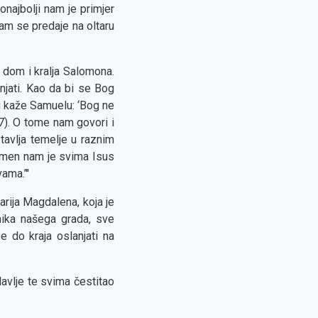
onajbolji nam je primjer
am se predaje na oltaru
i dom i kralja Salomona.
enjati. Kao da bi se Bog
og kaže Samuelu: ‘Bog ne
7). O tome nam govori i
avlja temelje u raznim
kamen nam je svima Isus
ama.’''
ija Magdalena, koja je
nika našega grada, sve
e do kraja oslanjati na
lavlje te svima čestitao