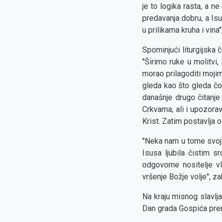
je to logika rasta, a n
predavanja dobru, a Is
u prilikama kruha i vina''
Spominjući liturgijska 
''Širimo ruke u molitvi
morao prilagoditi mojim
gleda kao što gleda čov
današnje drugo čitanj
Crkvama, ali i upozora
Krist. Zatim postavlja o
''Neka nam u tome svo
Isusa ljubila čistim 
odgovorne nositelje vl
vršenje Božje volje'', za
Na kraju misnog slavlja
Dan grada Gospića pr