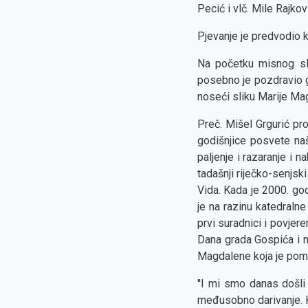
Pecić i vlč. Mile Rajko
Pjevanje je predvodio 
Na početku misnog sla
posebno je pozdravio gr
noseći sliku Marije Ma
Preč. Mišel Grgurić pro
godišnjice posvete na
paljenje i razaranje i 
tadašnji riječko-senjsk
Vida. Kada je 2000. go
je na razinu katedralne
prvi suradnici i povjer
Dana grada Gospića i n
Magdalene koja je pomaz
''I mi smo danas došli
međusobno darivanje. K