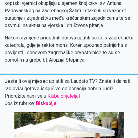
koptski vjernici okupljaju u sjemenišnoj crkvi sv. Antuna
Padovanskog na zagrebačkoj Šalati. Istaknuli su važnost
suradnje i zajedništva među kršćanskim zajednicama te se
osvrnuli na aktualna vjerska i društvena pitanja.
Nakon razmjene prigodnih darova uputili su se u zagrebačku
katedralu, gdje je rektor mons. Koren upoznao patrijarha s
povijesti i obnovom zagrebačke prvostolnice te su se
pomolili na grobu bl. Alojzija Stepinca.
Jeste li ovaj mjesec uplatili za Laudato TV? Znate li da naš
rad ovisi gotovo isključivo od donacija dobrih ljudi?
Pridružite nam se u
Klubu prijatelja
!
Još iz rubrike:
Biskupije