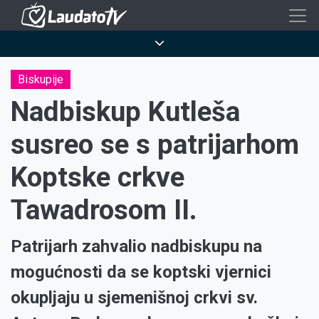
Skoči
na
Breadcrumb
glavni
sadržaj
Biskupije
Nadbiskup Kutleša
susreo se s patrijarhom
Koptske crkve
Tawadrosom II.
Patrijarh zahvalio nadbiskupu na
mogućnosti da se koptski vjernici
okupljaju u sjemenišnoj crkvi sv.