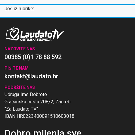
Još iz rubrike:
NAZOVITE NAS
00385 (0)1 78 88 592
PIŠITE NAM
kontakt@laudato.hr
PODRŽITE NAS
Udruga Ime Dobrote
Gračanska cesta 208/2, Zagreb
"Za Laudato TV"
IBAN HR0223400091510603018
Dobro mijenja sve
.