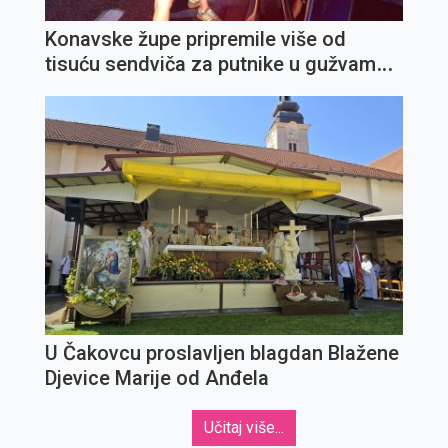
Konavske župe pripremile više od
tisuću sendviča za putnike u gužvama
prema granici
U Čakovcu proslavljen blagdan Blažene
Djevice Marije od Anđela
Učitaj više...