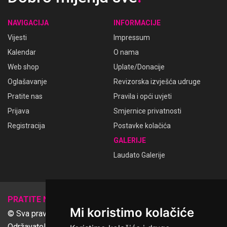
NAVIGACIJA
INFORMACIJE
Vijesti
Impressum
Kalendar
O nama
Web shop
Uplate/Donacije
Oglašavanje
Revizorska izvješća udruge
Pratite nas
Pravila i opći uvjeti
Prijava
Smjernice privatnosti
Registracija
Postavke kolačića
GALERIJE
Laudato Galerije
𝕏
PRATITE NAS
Mi koristimo kolačiće
© Sva prava pridržana Udruga Ime dobrote
Održavatelj Netcom d.o.o., Riva 6, Rijeka