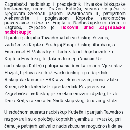
Zagrebački nadbiskup i predsjednik Hrvatske biskupske
konferencije, mons. Dražen Kutleša, susreo se jučer s
Njegovom Svetosti papom Tawadrosom II., patrijarhom
Aleksandrije i poglavarom Koptske staroistočne
pravoslavne crkve iz Egipta u Nadbiskupskom dvoru u
Zagrebu, izvijestio je
Tiskovni ured Zagrebačke
nadbiskupije
.
U pratnji patrijarha Tawadrosa bili su biskup Yovanis,
zadužen za Kopte u Srednjoj Europi; biskup Abraham, o.
Emmanuel El Moharaky, o. Tadros Riad, dušobrižnik za
Kopte u Hrvatskoj, te đakon Jouseph Younan. Uz
nadbiskupa Kutlešu patrijarha su dočekali mons. Vjekoslav
Huzjak, bjelovarsko-križevački biskup i predsjednik
Biskupske komisije HBK-a za ekumenizam; mons. Zlatko
Koren, rektor katedrale i predsjednik Povjerenstva
Zagrebačke nadbiskupije za ekumenizam i dijalog, te vlč.
Dario Kral, vicekancelar Nadbiskupskog duhovnog stola.
U srdačnom susretu nadbiskup Kutleša i patrijarh Tawadros
razgovarali su o položaju koptskih vjernika u Hrvatskoj, pri
čemu je patrijarh zahvalio nadbiskupu na mogućnosti da se