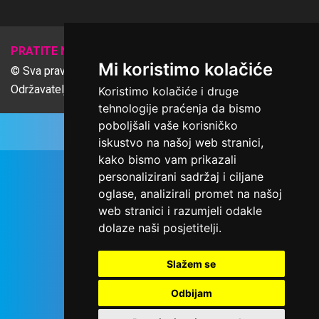
𝕏
PRATITE NAS
Mi koristimo kolačiće
© Sva prava pridržana Udruga Ime dobrote
Održavatelj Netcom d.o.o., Riva 6, Rijeka
Koristimo kolačiće i druge
tehnologije praćenja da bismo
poboljšali vaše korisničko
iskustvo na našoj web stranici,
kako bismo vam prikazali
personalizirani sadržaj i ciljane
oglase, analizirali promet na našoj
web stranici i razumjeli odakle
dolaze naši posjetitelji.
Slažem se
Odbijam