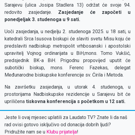
Sarajevu (ulica Josipa Stadlera 13) održat će svoje 94.
redovito zasjedanje.
Zasjedanje će započeti u
ponedjeljak 3. studenoga u 9 sati.
Uoči zasjedanja, u nedjelju 2. studenoga 2025. u 18 sati, u
katedrali Srca Isusova biskupi će slaviti svetu Misu koju će
predslaviti nadbiskup metropolit vrhbosanski i apostolski
upravitelj Vojnog ordinarijata u BiH,mons. Tomo Vukšić,
predsjednik BK-a BiH. Prigodnu propovijed uputit će
subotički biskup, mons. Ferenc Fazekas, delegat
Međunarodne biskupske konferencije sv. Ćirila i Metoda.
Na završetku zasjedanja, u utorak 4. studenoga, u
prostorijama Nadbiskupske rezidencije u Sarajevu bit će
upriličena
tiskovna konferencija s početkom u 12 sati.
Jeste li ovaj mjesec uplatili za Laudato TV? Znate li da naš
rad ovisi gotovo isključivo od donacija dobrih ljudi?
Pridružite nam se u
Klubu prijatelja
!