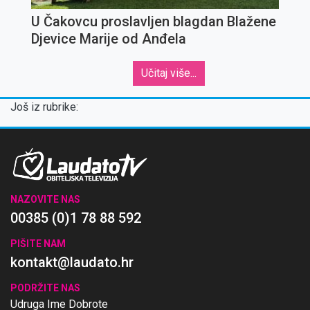
U Čakovcu proslavljen blagdan Blažene
Djevice Marije od Anđela
Učitaj više...
Još iz rubrike:
NAZOVITE NAS
00385 (0)1 78 88 592
PIŠITE NAM
kontakt@laudato.hr
PODRŽITE NAS
Udruga Ime Dobrote