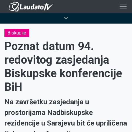
Skoči
na
Breadcrumb
glavni
sadržaj
Biskupije
Poznat datum 94.
redovitog zasjedanja
Biskupske konferencije
BiH
Na završetku zasjedanja u
prostorijama Nadbiskupske
rezidencije u Sarajevu bit će upriličena