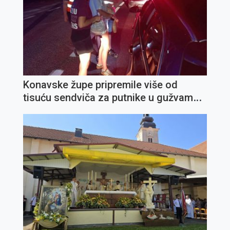
Konavske župe pripremile više od
tisuću sendviča za putnike u gužvama
prema granici