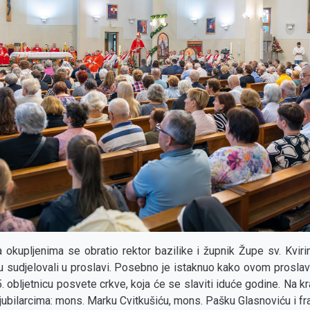
 okupljenima se obratio rektor bazilike i župnik Župe sv. Kvirin
su sudjelovali u proslavi. Posebno je istaknuo kako ovom prosla
 obljetnicu posvete crkve, koja će se slaviti iduće godine. Na k
 jubilarcima: mons. Marku Cvitkušiću, mons. Pašku Glasnoviću i f