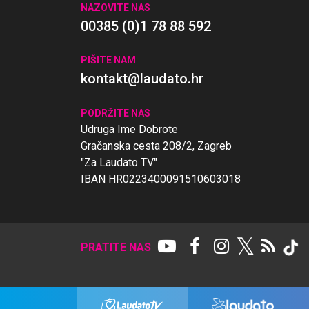
NAZOVITE NAS
00385 (0)1 78 88 592
PIŠITE NAM
kontakt@laudato.hr
PODRŽITE NAS
Udruga Ime Dobrote
Gračanska cesta 208/2, Zagreb
"Za Laudato TV"
IBAN HR0223400091510603018
𝕏
PRATITE NAS