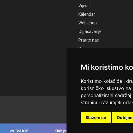
Vijesti
Kalendar
Web shop
Oglašavanje
Pratite nas
Prijava
Registracija
Mi koristimo ko
Koristimo kolačiće i dr
korisničko iskustvo na
personalizirani sadržaj 
stranici i razumjeli odak
© Sva prava pridržana Ud
Održavatelj Netcom d.o.o., 
Slažem se
Odbija