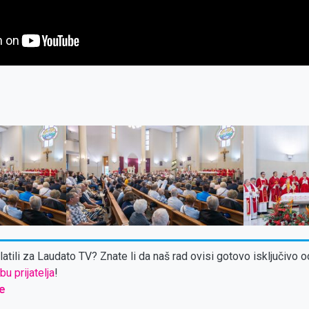
atili za Laudato TV? Znate li da naš rad ovisi gotovo isključivo o
bu prijatelja
!
e