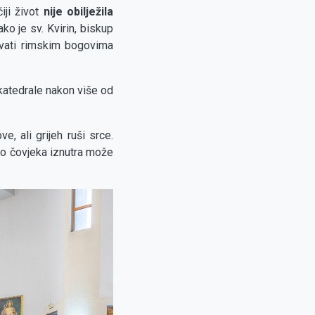
iji život
nije obilježila
ko je sv. Kvirin, biskup
vovati rimskim bogovima
katedrale nakon više od
, ali grijeh ruši srce.
ako čovjeka iznutra može