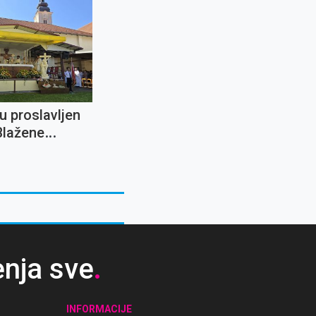
u proslavljen
Blažene
arije od
enja sve
.
INFORMACIJE