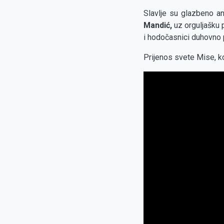
Slavlje su glazbeno an
Mandić,
uz orguljašku p
i hodočasnici duhovno 
Prijenos svete Mise, ko