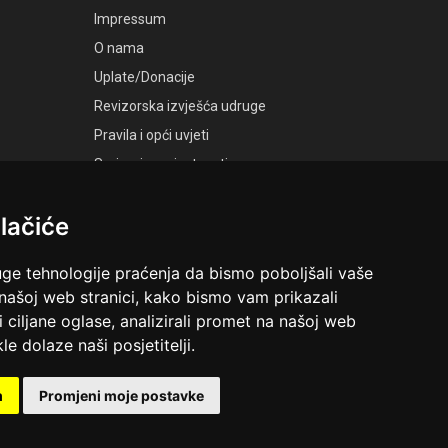
Impressum
O nama
Uplate/Donacije
Revizorska izvješća udruge
Pravila i opći uvjeti
Smjernice privatnosti
Postavke kolačića
lačiće
GALERIJE
Laudato Galerije
uge tehnologije praćenja da bismo poboljšali vaše
 našoj web stranici, kako bismo vam prikazali
i ciljane oglase, analizirali promet na našoj web
le dolaze naši posjetitelji.
ruga Ime dobrote
Riva 6, Rijeka
m
Promjeni moje postavke