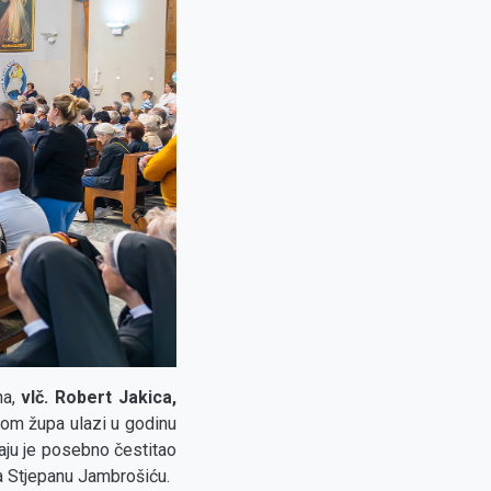
a,
vlč. Robert Jakica,
vom župa ulazi u godinu
raju je posebno čestitao
ra Stjepanu Jambrošiću.