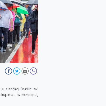
u u sisačkoj Bazilici sv.
iskupima i svećenicima,