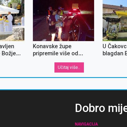
avljen
Konavske župe
U Čakovc
 Božje
pripremile više od
blagdan 
rancu
tisuću sendviča za
Djevice M
putnike u gužvama
Anđela
Učitaj više...
prema granici
Dobro mij
NAVIGACIJA