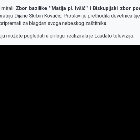
imirali
Zbor bazilike ''Matija pl. Ivšić'' i Biskupijski zbor 
ratnju Dijane Skrbin Kovačić. Proslavi je prethodila devetnica ti
pripremali za blagdan svoga nebeskog zaštitnika.
ju možete pogledati u prilogu, realizirala je Laudato televizija.