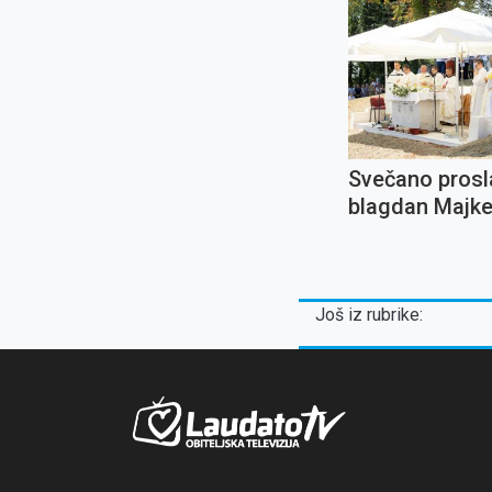
Svečano prosl
blagdan Majke
Snježne u Dub
Još iz rubrike: