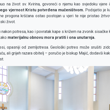
uo na život sv. Kvirina, govoreći o njemu kao svjedoku vjere č
ego vjernost Kristu potvrđena mučeništvom.
Podsjetio je ka
eme progona kršćana ostao postojan u vjeri te nije pristao žrt
ki život.
 nakon potresa, kao i povratak kape s križem na zvonik sisačke 
 kako
materijalnu obnovu mora pratiti i ona unutarnja.
si, opasniji od zemljotresa. Geološki potres može srušiti zidove
ću, ali grijeh razara obitelj – poručio je biskup Majić, dodavši k
st.