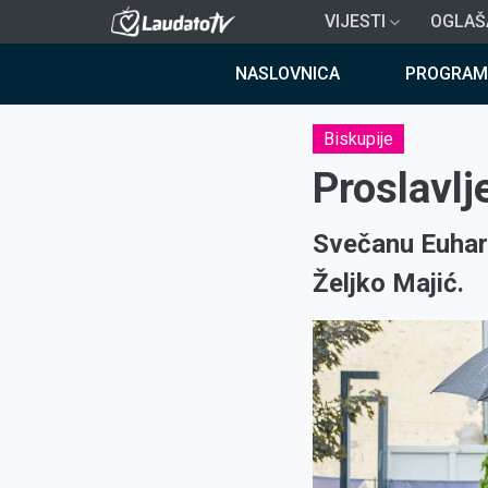
Skoči
VIJESTI
OGLAŠ
na
Breadcrumb
glavni
NASLOVNICA
PROGRAM
sadržaj
Biskupije
Proslavlj
Svečanu Euharis
Željko Majić.