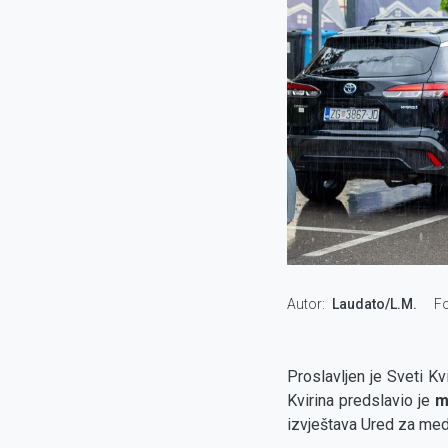
Autor
Laudato/L.M.
Fo
Proslavljen je Sveti Kvi
Kvirina predslavio je
m
izvještava Ured za med