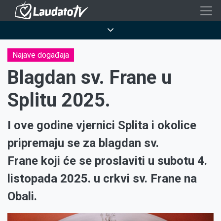
Skoči
na
Breadcrumb
glavni
sadržaj
Najave događaja
Blagdan sv. Frane u
Splitu 2025.
I ove godine vjernici Splita i okolice
pripremaju se za blagdan sv.
Frane koji će se proslaviti u subotu 4.
listopada 2025. u crkvi sv. Frane na
Obali.