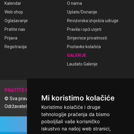
Kalendar
O nama
Web shop
Uplate/Donacije
Oglašavanje
Revizorska izvješća udruge
Pratite nas
Pravila i opći uvjeti
Prijava
Smjernice privatnosti
Registracija
Postavke kolačića
GALERIJE
Laudato Galerije
𝕏
PRATITE NAS
Mi koristimo kolačiće
© Sva prava pridržana Udruga Ime dobrote
Održavatelj Netcom d.o.o., Riva 6, Rijeka
Koristimo kolačiće i druge
tehnologije praćenja da bismo
poboljšali vaše korisničko
iskustvo na našoj web stranici,