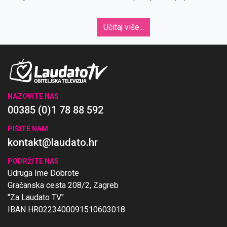
Svećeničkog bratstva svetoga Pija X.
Učitaj više...
NAZOVITE NAS
00385 (0)1 78 88 592
PIŠITE NAM
kontakt@laudato.hr
PODRŽITE NAS
Udruga Ime Dobrote
Gračanska cesta 208/2, Zagreb
"Za Laudato TV"
IBAN HR0223400091510603018