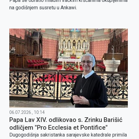
Papa se obratio mladim iračkim kršćanima okupljenima
na godišnjem susretu u Ankawi.
06.07.2026., 10:14
Papa Lav XIV. odlikovao s. Zrinku Barišić
odličjem "Pro Ecclesia et Pontifice"
Dugogodišnja sakristanka sarajevske katedrale primila