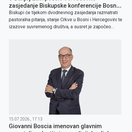
zasjedanje Biskupske konferencije Bosne i
Hercegovine
Biskupi će tijekom dvodnevnog zasjedanja razmatrati
pastoralna pitanja, stanje Crkve u Bosni i Hercegovini te
izazove suvremenog društva, a susret je započeo
misnim slavljem na blagdan sv. Bonaventure.
15.07.2026., 17:13
Giovanni Boscia imenovan glavnim