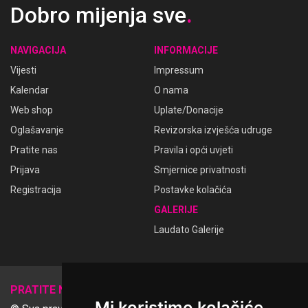
Dobro mijenja sve
.
NAVIGACIJA
INFORMACIJE
Vijesti
Impressum
Kalendar
O nama
Web shop
Uplate/Donacije
Oglašavanje
Revizorska izvješća udruge
Pratite nas
Pravila i opći uvjeti
Prijava
Smjernice privatnosti
Registracija
Postavke kolačića
GALERIJE
Laudato Galerije
𝕏
PRATITE NAS
Mi koristimo kolačiće