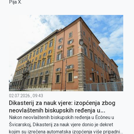
Pija X.
02.07.2026., 09:43
Dikasterij za nauk vjere: izopćenja zbog
neovlaštenih biskupskih ređenja u
Švicarskoj
Nakon neovlaštenih biskupskih ređenja u Écôneu u
Švicarskoj, Dikasterij za nauk vjere donio je dekret
kojim su izrečena automatska izopćenja više pripadnika