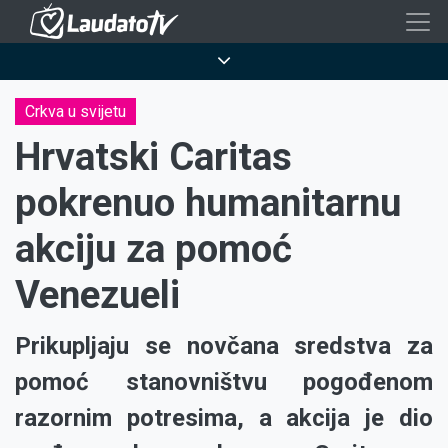
Skoči
na
Breadcrumb
glavni
sadržaj
Crkva u svijetu
Hrvatski Caritas
pokrenuo humanitarnu
akciju za pomoć
Venezueli
Prikupljaju se novčana sredstva za
pomoć stanovništvu pogođenom
razornim potresima, a akcija je dio