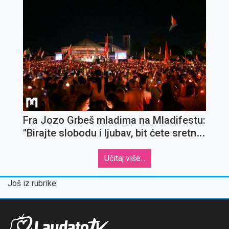
Fra Jozo Grbeš mladima na Mladifestu:
''Birajte slobodu i ljubav, bit ćete sretni
uvijek''
Učitaj više...
Još iz rubrike: