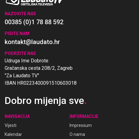
NAZOVITE NAS
00385 (0)1 78 88 592
PIŠITE NAM
kontakt@laudato.hr
PODRŽITE NAS
Udruga Ime Dobrote
Gračanska cesta 208/2, Zagreb
"Za Laudato TV"
IBAN HR0223400091510603018
Dobro mijenja sve
.
NAVIGACIJA
INFORMACIJE
Vijesti
Impressum
Kalendar
O nama