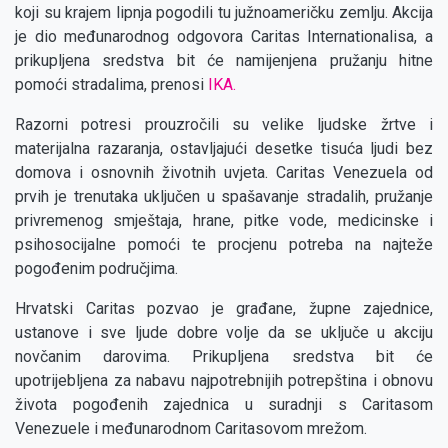
koji su krajem lipnja pogodili tu južnoameričku zemlju. Akcija
je dio međunarodnog odgovora Caritas Internationalisa, a
prikupljena sredstva bit će namijenjena pružanju hitne
pomoći stradalima, prenosi
IKA.
Razorni potresi prouzročili su velike ljudske žrtve i
materijalna razaranja, ostavljajući desetke tisuća ljudi bez
domova i osnovnih životnih uvjeta. Caritas Venezuela od
prvih je trenutaka uključen u spašavanje stradalih, pružanje
privremenog smještaja, hrane, pitke vode, medicinske i
psihosocijalne pomoći te procjenu potreba na najteže
pogođenim područjima.
Hrvatski Caritas pozvao je građane, župne zajednice,
ustanove i sve ljude dobre volje da se uključe u akciju
novčanim darovima. Prikupljena sredstva bit će
upotrijebljena za nabavu najpotrebnijih potrepština i obnovu
života pogođenih zajednica u suradnji s Caritasom
Venezuele i međunarodnom Caritasovom mrežom.