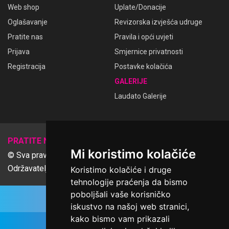
Web shop
Uplate/Donacije
Oglašavanje
Revizorska izvješća udruge
Pratite nas
Pravila i opći uvjeti
Prijava
Smjernice privatnosti
Registracija
Postavke kolačića
GALERIJE
Laudato Galerije
𝕏
PRATITE NAS
Mi koristimo kolačiće
© Sva prava pridržana Udruga Ime dobrote
Održavatelj Netcom d.o.o., Riva 6, Rijeka
Koristimo kolačiće i druge
tehnologije praćenja da bismo
poboljšali vaše korisničko
iskustvo na našoj web stranici,
kako bismo vam prikazali