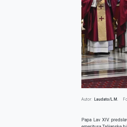
Autor
Laudato/L.M.
Fo
Papa Lav XIV. predsla
emeritusa Talijanske b