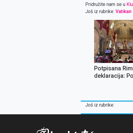
Pridružite nam se u
Klu
Još iz rubrike:
Vatikan
Potpisana Ri
deklaracija: P
nuklearno razo
odgovoran raz
umjetne inteli
Još iz rubrike: