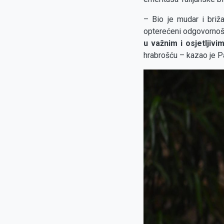
– Bio je mudar i briž
opterećeni odgovorno
u važnim i osjetljivi
hrabrošću – kazao je P