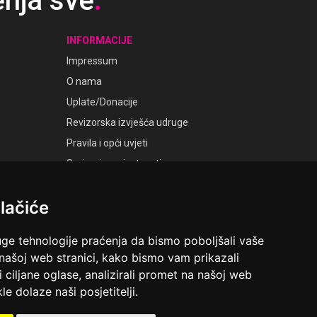
enja sve
.
INFORMACIJE
Impressum
O nama
Uplate/Donacije
Revizorska izvješća udruge
Pravila i opći uvjeti
Smjernice privatnosti
Postavke kolačića
lačiće
GALERIJE
Laudato Galerije
uge tehnologije praćenja da bismo poboljšali vaše
 našoj web stranici, kako bismo vam prikazali
i ciljane oglase, analizirali promet na našoj web
le dolaze naši posjetitelji.
ruga Ime dobrote