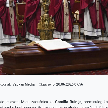
tograf
Vatikan Media
Objavljeno:
20.06.2026 07:56
vio je svetu Misu zadušnicu za
Camilla Ruinija
, preminulog ka
iskupske konferencije. Preminuo je ovog utorka s navršenih 95 