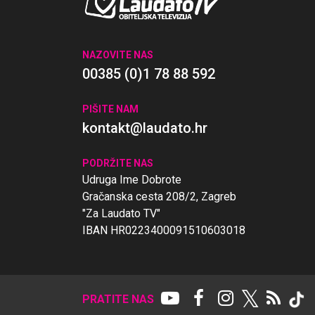
NAZOVITE NAS
00385 (0)1 78 88 592
PIŠITE NAM
kontakt@laudato.hr
PODRŽITE NAS
Udruga Ime Dobrote
Gračanska cesta 208/2, Zagreb
"Za Laudato TV"
IBAN HR0223400091510603018
𝕏
PRATITE NAS