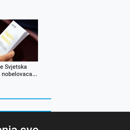
e Svjetska
a nobelovaca u
dato si'