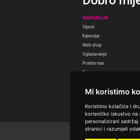
Dobro mij
NAVIGACIJA
Vijesti
Kalendar
Web shop
Oglašavanje
Pratite nas
Prijava
Registracija
Mi koristimo ko
Koristimo kolačiće i dr
korisničko iskustvo na
personalizirani sadržaj 
stranici i razumjeli odak
© Sva prava pridržana Ud