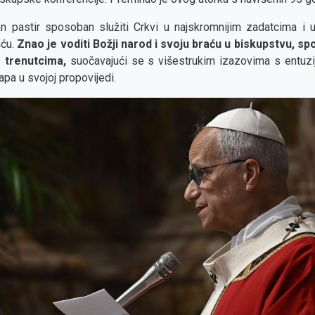
an pastir sposoban služiti Crkvi u najskromnijim zadatcima i u
šću.
Znao je voditi Božji narod i svoju braću u biskupstvu, s
m trenutcima,
suočavajući se s višestrukim izazovima s entuzi
apa u svojoj propovijedi.