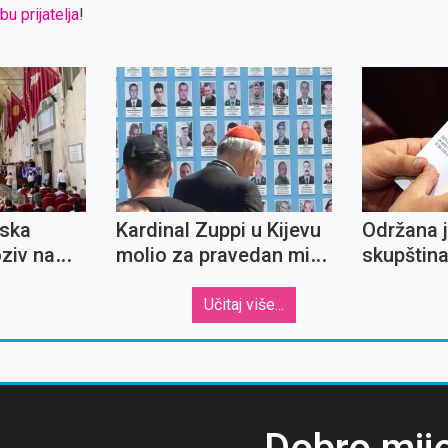
bu prijatelja
!
mska
Kardinal Zuppi u Kijevu
Održana j
oziv na
molio za pravedan mir i
skupštin
ružanje i
povratak ratnih
Borgo Lau
voj
zarobljenika
Učitaj više...
gencije