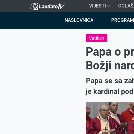
Skoči
VIJESTI
OGLAŠ
na
Breadcrumb
glavni
NASLOVNICA
PROGRAM
sadržaj
Vatikan
Papa o pr
Božji nar
Papa se sa zah
je kardinal po