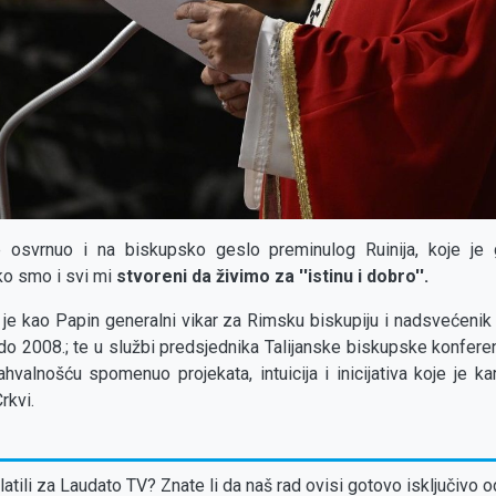
 osvrnuo i na biskupsko geslo preminulog Ruinija, koje je g
ko smo i svi mi
stvoreni da živimo za ''istinu i dobro''.
o je kao Papin generalni vikar za Rimsku biskupiju i nadsvećenik
o 2008.; te u službi predsjednika Talijanske biskupske konfere
valnošću spomenuo projekata, intuicija i inicijativa koje je k
rkvi.
atili za Laudato TV? Znate li da naš rad ovisi gotovo isključivo o