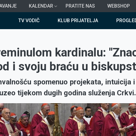
AVANJE
KALENDAR
PRATITE NAS
WEBSHOP
TV VODIČ
KLUB PRIJATELJA
PROGLE
eminulom kardinalu: "Znao 
od i svoju braću u biskups
valnošću spomenuo projekata, intuicija i i
duzeo tijekom dugih godina služenja Crkvi.