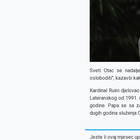
Sveti Otac se nadalje
osloboditi", kazavši ka
Kardinal Ruini djelova
Lateranskog od 1991. d
godine. Papa se sa zah
dugih godina služenja C
Jeste li ovaj mjesec upl