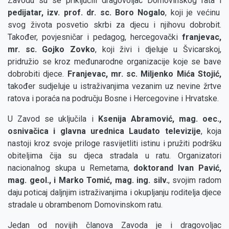
Zavodu su se priključili dragovoljac Domovinskog rata i
pedijatar, izv. prof. dr. sc. Boro Nogalo
, koji je većinu
svog života posvetio skrbi za djecu i njihovu dobrobit.
Također, povjesničar i pedagog, hercegovački
franjevac,
mr. sc. Gojko Zovko
, koji živi i djeluje u Švicarskoj,
pridružio se kroz međunarodne organizacije koje se bave
dobrobiti djece.
Franjevac, mr. sc. Miljenko Mića Stojić,
također sudjeluje u istraživanjima vezanim uz nevine žrtve
ratova i poraća na području Bosne i Hercegovine i Hrvatske.
U Zavod se uključila i
Ksenija Abramović, mag. oec.,
osnivačica i glavna urednica Laudato televizije
, koja
nastoji kroz svoje priloge rasvijetliti istinu i pružiti podršku
obiteljima čija su djeca stradala u ratu. Organizatori
nacionalnog skupa u Remetama,
doktorand Ivan Pavić,
mag. geol., i Marko Tomić, mag. ing. silv.
, svojim radom
daju poticaj daljnjim istraživanjima i okupljanju roditelja djece
stradale u obrambenom Domovinskom ratu.
Jedan od novijih članova Zavoda je i dragovoljac