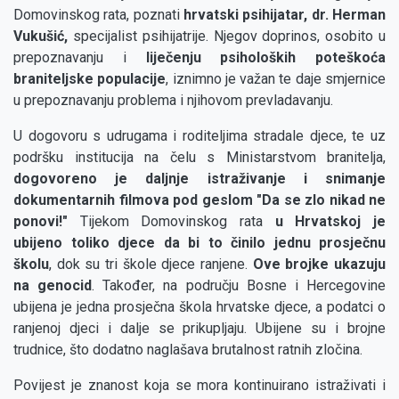
Domovinskog rata, poznati
hrvatski psihijatar, dr. Herman
Vukušić,
specijalist psihijatrije. Njegov doprinos, osobito u
prepoznavanju i
liječenju psiholoških poteškoća
braniteljske populacije
, iznimno je važan te daje smjernice
u prepoznavanju problema i njihovom prevladavanju.
U dogovoru s udrugama i roditeljima stradale djece, te uz
podršku institucija na čelu s Ministarstvom branitelja,
dogovoreno je daljnje istraživanje i snimanje
dokumentarnih filmova pod geslom "Da se zlo nikad ne
ponovi!"
Tijekom Domovinskog rata
u Hrvatskoj je
ubijeno toliko djece da bi to činilo jednu prosječnu
školu
, dok su tri škole djece ranjene.
Ove brojke ukazuju
na genocid
. Također, na području Bosne i Hercegovine
ubijena je jedna prosječna škola hrvatske djece, a podatci o
ranjenoj djeci i dalje se prikupljaju. Ubijene su i brojne
trudnice, što dodatno naglašava brutalnost ratnih zločina.
Povijest je znanost koja se mora kontinuirano istraživati i