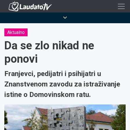
Skoči
na
Breadcrumb
glavni
sadržaj
Aktualno
Da se zlo nikad ne
ponovi
Franjevci, pedijatri i psihijatri u
Znanstvenom zavodu za istraživanje
istine o Domovinskom ratu.