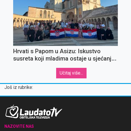
Hrvati s Papom u Asizu: Iskustvo
susreta koji mladima ostaje u sjećanju
za cijeli život
Učitaj više...
Još iz rubrike:
NAZOVITE NAS