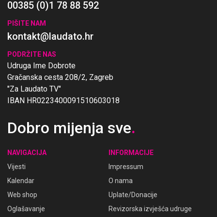
00385 (0)1 78 88 592
PIŠITE NAM
kontakt@laudato.hr
PODRŽITE NAS
Udruga Ime Dobrote
Gračanska cesta 208/2, Zagreb
"Za Laudato TV"
IBAN HR0223400091510603018
Dobro mijenja sve
.
NAVIGACIJA
INFORMACIJE
Vijesti
Impressum
Kalendar
O nama
Web shop
Uplate/Donacije
Oglašavanje
Revizorska izvješća udruge