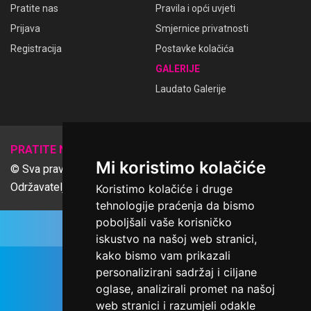
Pratite nas
Pravila i opći uvjeti
Prijava
Smjernice privatnosti
Registracija
Postavke kolačića
GALERIJE
Laudato Galerije
𝕏
PRATITE NAS
Mi koristimo kolačiće
© Sva prava pridržana Udruga Ime dobrote
Održavatelj Netcom d.o.o., Riva 6, Rijeka
Koristimo kolačiće i druge
tehnologije praćenja da bismo
poboljšali vaše korisničko
iskustvo na našoj web stranici,
kako bismo vam prikazali
personalizirani sadržaj i ciljane
oglase, analizirali promet na našoj
web stranici i razumjeli odakle