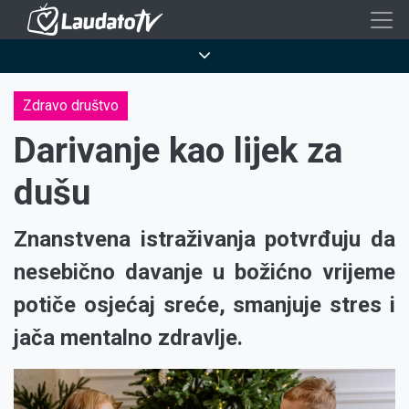
Skoči
na
Breadcrumb
glavni
sadržaj
Zdravo društvo
Darivanje kao lijek za
dušu
Znanstvena istraživanja potvrđuju da
nesebično davanje u božićno vrijeme
potiče osjećaj sreće, smanjuje stres i
jača mentalno zdravlje.