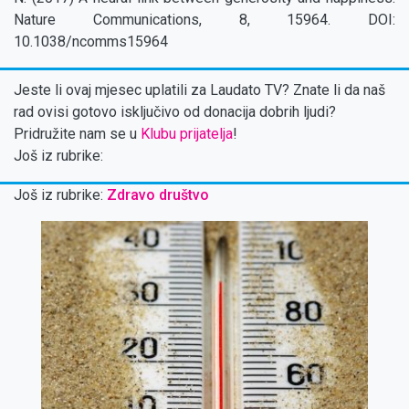
Nature Communications, 8, 15964. DOI:
10.1038/ncomms15964
Jeste li ovaj mjesec uplatili za Laudato TV? Znate li da naš
rad ovisi gotovo isključivo od donacija dobrih ljudi?
Pridružite nam se u
Klubu prijatelja
!
Još iz rubrike:
Još iz rubrike:
Zdravo društvo