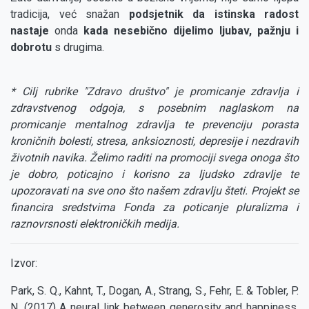
tradicija, već snažan
podsjetnik da istinska radost
nastaje
onda
kada nesebično dijelimo ljubav, pažnju i
dobrotu
s drugima.
* Cilj rubrike "Zdravo društvo" je promicanje zdravlja i
zdravstvenog odgoja, s posebnim naglaskom na
promicanje mentalnog zdravlja te prevenciju porasta
kroničnih bolesti, stresa, anksioznosti, depresije i nezdravih
životnih navika. Želimo raditi na promociji svega onoga što
je dobro, poticajno i korisno za ljudsko zdravlje te
upozoravati na sve ono što našem zdravlju šteti. Projekt se
financira sredstvima Fonda za poticanje pluralizma i
raznovrsnosti elektroničkih medija.
Izvor:
Park, S. Q., Kahnt, T., Dogan, A., Strang, S., Fehr, E. & Tobler, P.
N. (2017) A neural link between generosity and happiness.