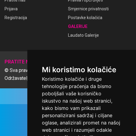
Pratite nas
Pravila i opći uvjeti
Prijava
Smjernice privatnosti
Registracija
Postavke kolačića
GALERIJE
Laudato Galerije
𝕏
PRATITE NAS
Mi koristimo kolačiće
© Sva prava pridržana Udruga Ime dobrote
Održavatelj Netcom d.o.o., Riva 6, Rijeka
Koristimo kolačiće i druge
tehnologije praćenja da bismo
poboljšali vaše korisničko
iskustvo na našoj web stranici,
kako bismo vam prikazali
personalizirani sadržaj i ciljane
oglase, analizirali promet na našoj
web stranici i razumjeli odakle