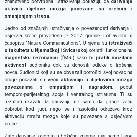
znanstveno potvrđena. Istraživanja pokazuju da
darivanje
aktivira dijelove mozga povezane sa srećom i
smanjenjem stresa.
Jedno od značajnih istraživanja o povezanosti darivanja i
osjećaja sreće provedeno je 2017. godine i objavljeno u
časopisu ''Nature Communications''. U njemu su
istraživači
s fakulteta u Njemačkoj i Švicarskoj
koristili funkcionalnu
magnetsku rezonancu
(fMRI) kako bi
pratili moždanu
aktivnost
sudionika dok su donosili odluke o trošenju
novca. Sudionici koji su se obvezali potrošiti svoj novac na
druge pokazali su
veću aktivaciju u dijelovima mozga
povezanima s empatijom i nagradom
, poput
temporo‑parijetalnog spoja i ventralnog striatuma. Ti su
rezultati ukazali da darivanje ne samo da potiče veću
dobrobit kod ljudi, nego se i fiziološki odražava kroz
aktivaciju mreža mozga koje su povezane s osjećajem
sreće.
Zato darivanje, osobito u božićno vrijeme, nije samo lijepa