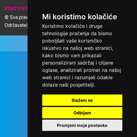
𝕏
PRATITE NAS
Mi koristimo kolačiće
© Sva prava pridržana Udruga Ime dobrote
Održavatelj Netcom d.o.o., Riva 6, Rijeka
Koristimo kolačiće i druge
tehnologije praćenja da bismo
poboljšali vaše korisničko
iskustvo na našoj web stranici,
kako bismo vam prikazali
personalizirani sadržaj i ciljane
oglase, analizirali promet na našoj
web stranici i razumjeli odakle
dolaze naši posjetitelji.
Slažem se
Odbijam
Promjeni moje postavke