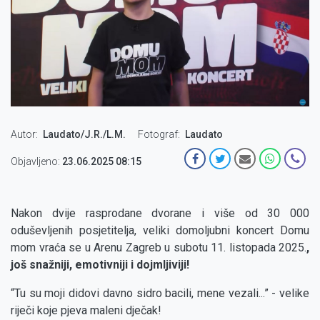
Autor
Laudato/J.R./L.M.
Fotograf
Laudato
Objavljeno:
23.06.2025 08:15
Nakon dvije rasprodane dvorane i više od 30 000
oduševljenih posjetitelja, veliki domoljubni koncert Domu
mom vraća se u Arenu Zagreb u subotu 11. listopada 2025.
,
još snažniji, emotivniji i dojmljiviji!
“Tu su moji didovi davno sidro bacili, mene vezali...” - velike
riječi koje pjeva maleni dječak!