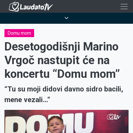
Skoči
na
Breadcrumb
glavni
sadržaj
Domu mom
Desetogodišnji Marino
Vrgoč nastupit će na
koncertu “Domu mom”
“Tu su moji didovi davno sidro bacili,
mene vezali…”