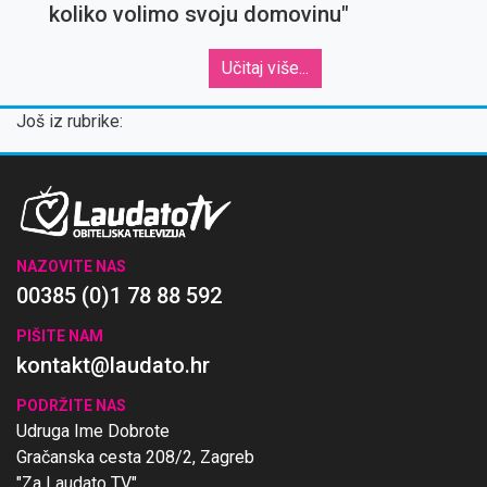
koliko volimo svoju domovinu"
Učitaj više...
Još iz rubrike:
NAZOVITE NAS
00385 (0)1 78 88 592
PIŠITE NAM
kontakt@laudato.hr
PODRŽITE NAS
Udruga Ime Dobrote
Gračanska cesta 208/2, Zagreb
"Za Laudato TV"