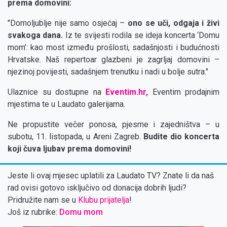
prema domovini:
"Domoljublje nije samo osjećaj –
ono se uči, odgaja i živi
svakoga dana.
Iz te svijesti rodila se ideja koncerta ‘Domu
mom’: kao most između prošlosti, sadašnjosti i budućnosti
Hrvatske. Naš repertoar glazbeni je zagrljaj domovini –
njezinoj povijesti, sadašnjem trenutku i nadi u bolje sutra."
Ulaznice su dostupne na
Eventim.hr,
Eventim prodajnim
mjestima te u Laudato galerijama.
Ne propustite večer ponosa, pjesme i zajedništva – u
subotu, 11. listopada, u Areni Zagreb.
Budite dio koncerta
koji čuva ljubav prema domovini!
Jeste li ovaj mjesec uplatili za Laudato TV? Znate li da naš
rad ovisi gotovo isključivo od donacija dobrih ljudi?
Pridružite nam se u
Klubu prijatelja
!
Još iz rubrike:
Domu mom