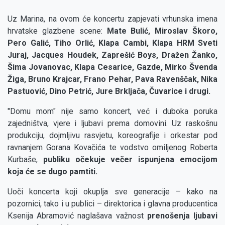
Uz Marina, na ovom će koncertu zapjevati vrhunska imena
hrvatske glazbene scene:
Mate Bulić, Miroslav Škoro,
Pero Galić, Tiho Orlić, Klapa Cambi, Klapa HRM Sveti
Juraj, Jacques Houdek, Zaprešić Boys, Dražen Žanko,
Šima Jovanovac, Klapa Cesarice, Gazde, Mirko Švenda
Žiga, Bruno Krajcar, Frano Pehar, Pava Ravenščak, Nika
Pastuović, Dino Petrić, Jure Brkljača, Čuvarice i drugi.
"Domu mom" nije samo koncert, već i duboka poruka
zajedništva, vjere i ljubavi prema domovini. Uz raskošnu
produkciju, dojmljivu rasvjetu, koreografije i orkestar pod
ravnanjem Gorana Kovačića te vodstvo omiljenog Roberta
Kurbaše,
publiku očekuje večer ispunjena emocijom
koja će se dugo pamtiti.
Uoči koncerta koji okuplja sve generacije – kako na
pozornici, tako i u publici – direktorica i glavna producentica
Ksenija Abramović naglašava važnost
prenošenja ljubavi