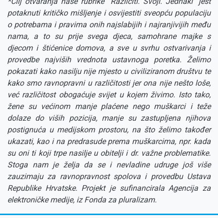
*Cilj otvaranja naše rubrike ''Različiti. Svoji. Jednaki'' jest
potaknuti kritičko mišljenje i osvijestiti sveopću populaciju
o potrebama i pravima onih najslabijih i najranjivijih među
nama, a to su prije svega djeca, samohrane majke s
djecom i štićenice domova, a sve u svrhu ostvarivanja i
provedbe najviših vrednota ustavnoga poretka. Želimo
pokazati kako nasilju nije mjesto u civiliziranom društvu te
kako smo ravnopravni u različitosti jer ona nije nešto loše,
već različitost obogaćuje svijet u kojem živimo. Isto tako,
žene su većinom manje plaćene nego muškarci i teže
dolaze do viših pozicija, manje su zastupljena njihova
postignuća u medijskom prostoru, na što želimo također
ukazati, kao i na predrasude prema muškarcima, npr. kada
su oni ti koji trpe nasilje u obitelji i dr. važne problematike.
Stoga nam je želja da se i nevladine udruge još više
zauzimaju za ravnopravnost spolova i provedbu Ustava
Republike Hrvatske. Projekt je sufinancirala Agencija za
elektroničke medije, iz Fonda za pluralizam.