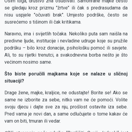
Osim toga, društvo zna osuđivati. Samohrane majke često
se gledaju kroz prizmu "žrtve" ili čak s predrasudama da
nisu uspjele "očuvati brak". Umjesto podrške, često se
susrećemo s tišinom ili čak kritikama.
Naravno, ima i svijetlih točaka. Nekoliko puta sam naišla na
predivne ljude, institucije i nevladine udruge koje su pružile
podršku – bilo kroz donacije, psihološku pomoć ili savjete.
Ali, to su rijetki trenutci, a svakodnevna borba nešto je što
većinom nosimo same.
Što biste poručili majkama koje se nalaze u sličnoj
situaciji?
Drage žene, majke, kraljice, ne odustajte! Borite se! Ako se
same ne izborite za sebe, nitko vam ne će pomoći. Volite
svoju djecu i dajte sve za nju, prošlost ostavite iza sebe.
Pred vama je novi dan, a same odlučujete o tome kakav će
vam on biti, tmuran ili vedar.