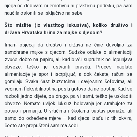
njega ne dobivam ni emotivnu ni praktičnu podršku, pa sam
naučila osloniti se isključivo na sebe.
Što mislite (iz vlastitog iskustva), koliko društvo i
država Hrvatska brinu za majke s djecom?
Imam osjećaj da društvo i država ne čine dovoljno za
samohrane majke s djecom. Sudske odluke o alimentaciji
zvuče dobro na papiru, ali kad bivši supružnik ne ispunjava
obveze, teško je ostvariti pravdu. Proces naplate
alimentacije je spor i iscrpljujuć, a dok čekate, računi se
gomilaju. Svaka čast izuzetcima i savjesnim šefovima, ali
većinom fleksibilnost na poslu gotovo da ne postoji. Kad se
razboli jedno dijete, pa drugo, pa vi sami, teško je uskladiti
obveze. Nemate uvijek luksuz bolovanja jer strahujete za
posao i primanja. U vrtićima i školama sustav pomaže, ali
samo do određene mjere – kad djeca izađu iz tih okvira,
često ste prepušteni samima sebi.