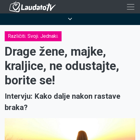
Skoči
na
Breadcrumb
glavni
sadržaj
Različiti. Svoji. Jednaki.
Drage žene, majke,
kraljice, ne odustajte,
borite se!
Intervju: Kako dalje nakon rastave
braka?