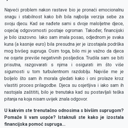
Najveći problem nakon rastave bio je pronaći emocionalnu
snagu i stabilnost kako bih bila najbolja verzija sebe za
svoju djecu. Kad se nađete sami s dvoje maloljetne djece,
osjećaj odgovornosti postaje ogroman. Također, financijski
je bilo izazovno. Iako sam imala posao, odjednom je svaka
kuna (a kasnije euro) bila presudna jer je izostajala podrška
mog bivšeg supruga. Osim toga, bilo mi je važno da djeca
ne osjete previše negativnih posljedica. Trudila sam se biti
prisutna, razgovarati s njima i osigurati im što više
sigurnosti u tom turbulentnom razdoblju. Najviše me je
boljelo što sam ih morala gledati kako i oni prolaze kroz
vlastiti proces prilagodbe. Djeca su osjetljiva i iako sam ih
nastojala zaštititi, bilo je trenutaka kad su postavljali teška
pitanja na koja nisam uvijek znala odgovor.
U kakvim ste trenutačno odnosima s bivšim suprugom?
Pomaže li vam uopće? Istaknuli ste kako je izostala
financijska pomoć supruga...