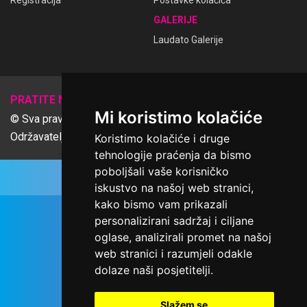
Registracija
Postavke kolačića
GALERIJE
Laudato Galerije
𝕏
PRATITE NAS
Mi koristimo kolačiće
© Sva prava pridržana Udruga Ime dobrote
Održavatelj Netcom d.o.o., Riva 6, Rijeka
Koristimo kolačiće i druge
tehnologije praćenja da bismo
poboljšali vaše korisničko
iskustvo na našoj web stranici,
kako bismo vam prikazali
personalizirani sadržaj i ciljane
oglase, analizirali promet na našoj
web stranici i razumjeli odakle
dolaze naši posjetitelji.
Slažem se