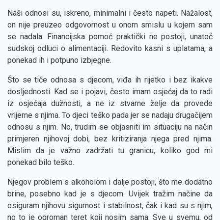
Naši odnosi su, iskreno, minimalni i često napeti. Nažalost,
on nije preuzeo odgovornost u onom smislu u kojem sam
se nadala. Financijska pomoć praktički ne postoji, unatoč
sudskoj odluci o alimentaciji. Redovito kasni s uplatama, a
ponekad ih i potpuno izbjegne.
Što se tiče odnosa s djecom, viđa ih rijetko i bez ikakve
dosljednosti. Kad se i pojavi, često imam osjećaj da to radi
iz osjećaja dužnosti, a ne iz stvarne želje da provede
vrijeme s njima. To djeci teško pada jer se nadaju drugačijem
odnosu s njim. No, trudim se objasniti im situaciju na način
primjeren njihovoj dobi, bez kritiziranja njega pred njima.
Mislim da je važno zadržati tu granicu, koliko god mi
ponekad bilo teško.
Njegov problem s alkoholom i dalje postoji, što me dodatno
brine, posebno kad je s djecom. Uvijek tražim načine da
osiguram njihovu sigurnost i stabilnost, čak i kad su s njim,
no to je ogroman teret koji nosim sama. Sve u svemu, od