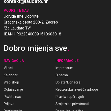
kontakt@laudato.hr
PODRŽITE NAS
Udruga Ime Dobrote
Gračanska cesta 208/2, Zagreb
"Za Laudato TV"
IBAN HR0223400091510603018
Dobro mijenja sve
.
NAVIGACIJA
INFORMACIJE
Vijesti
Impressum
Kalendar
O nama
Web shop
Uplate/Donacije
Oglašavanje
Revizorska izvješća udruge
Pratite nas
Pravila i opći uvjeti
Prijava
Smjernice privatnosti