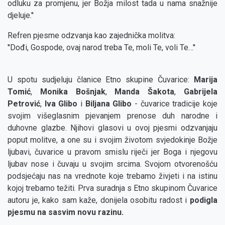
odluku za promjenu, jer Božja milost tada u nama snažnije
djeluje.''
Refren pjesme odzvanja kao zajednička molitva:
''Dođi, Gospode, ovaj narod treba Te, moli Te, voli Te…''
U spotu sudjeluju članice Etno skupine Čuvarice:
Marija
Tomić
,
Monika Bošnjak
,
Manda Šakota
,
Gabrijela
Petrović
,
Iva Glibo
i
Biljana Glibo
- čuvarice tradicije koje
svojim višeglasnim pjevanjem prenose duh narodne i
duhovne glazbe. Njihovi glasovi u ovoj pjesmi odzvanjaju
poput molitve, a one su i svojim životom svjedokinje Božje
ljubavi, čuvarice u pravom smislu riječi jer Boga i njegovu
ljubav nose i čuvaju u svojim srcima. Svojom otvorenošću
podsjećaju nas na vrednote koje trebamo živjeti i na istinu
kojoj trebamo težiti. Prva suradnja s Etno skupinom Čuvarice
autoru je, kako sam kaže, donijela osobitu radost i
podigla
pjesmu na sasvim novu razinu.