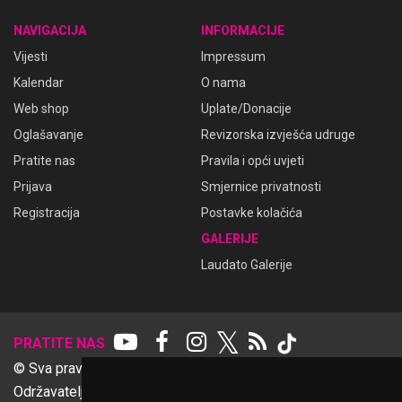
NAVIGACIJA
INFORMACIJE
Vijesti
Impressum
Kalendar
O nama
Web shop
Uplate/Donacije
Oglašavanje
Revizorska izvješća udruge
Pratite nas
Pravila i opći uvjeti
Prijava
Smjernice privatnosti
Registracija
Postavke kolačića
GALERIJE
Laudato Galerije
𝕏
PRATITE NAS
© Sva prava pridržana Udruga Ime dobrote
Održavatelj Netcom d.o.o., Riva 6, Rijeka