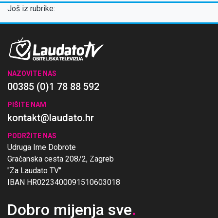
Još iz rubrike:
NAZOVITE NAS
00385 (0)1 78 88 592
PIŠITE NAM
kontakt@laudato.hr
PODRŽITE NAS
Udruga Ime Dobrote
Gračanska cesta 208/2, Zagreb
"Za Laudato TV"
IBAN HR0223400091510603018
Dobro mijenja sve
.