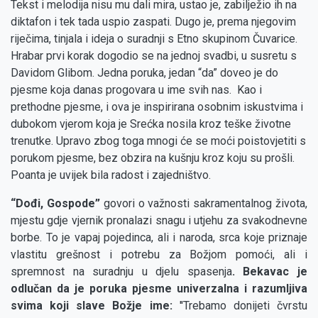
Tekst i melodija nisu mu dali mira, ustao je, zabilježio ih na
diktafon i tek tada uspio zaspati. Dugo je, prema njegovim
riječima, tinjala i ideja o suradnji s Etno skupinom Čuvarice.
Hrabar prvi korak dogodio se na jednoj svadbi, u susretu s
Davidom Glibom. Jedna poruka, jedan “da” doveo je do
pjesme koja danas progovara u ime svih nas. Kao i
prethodne pjesme, i ova je inspirirana osobnim iskustvima i
dubokom vjerom koja je Srećka nosila kroz teške životne
trenutke. Upravo zbog toga mnogi će se moći poistovjetiti s
porukom pjesme, bez obzira na kušnju kroz koju su prošli.
Poanta je uvijek bila radost i zajedništvo.
“Dođi, Gospode”
govori o važnosti sakramentalnog života,
mjestu gdje vjernik pronalazi snagu i utjehu za svakodnevne
borbe. To je vapaj pojedinca, ali i naroda, srca koje priznaje
vlastitu grešnost i potrebu za Božjom pomoći, ali i
spremnost na suradnju u djelu spasenja
. Bekavac je
odlučan da je poruka pjesme univerzalna i razumljiva
svima koji slave Božje ime:
''Trebamo donijeti čvrstu