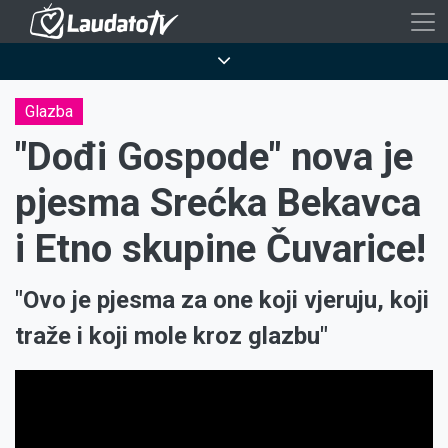
Skoči
na
Breadcrumb
glavni
sadržaj
Glazba
"Dođi Gospode" nova je
pjesma Srećka Bekavca
i Etno skupine Čuvarice!
"Ovo je pjesma za one koji vjeruju, koji
traže i koji mole kroz glazbu"