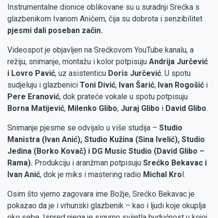
Instrumentalne dionice oblikovane su u suradnji Srećka s
glazbenikom Ivanom Anićem, čija su dobrota i senzibilitet
pjesmi dali poseban začin.
Videospot je objavljen na Srećkovom YouTube kanalu, a
režiju, snimanje, montažu i kolor potpisuju
Andrija Jurčević
i Lovro Pavić
, uz asistenticu
Doris Jurčević
. U spotu
sudjeluju i glazbenici
Toni Divić
,
Ivan Šarić
,
Ivan Rogošić
i
Pere Eranović
, dok prateće vokale u spotu potpisuju
Borna Matijević
,
Milenko Glibo
,
Juraj Glibo
i
David Glibo
.
Snimanje pjesme se odvijalo u više studija –
Studio
Manistra (Ivan Anić), Studio Kužina (Sina Ivelić), Studio
Jedina (Borko Kovač) i DG Music Studio (David Glibo –
Rama).
Produkciju i aranžman potpisuju
Srećko Bekavac i
Ivan Anić
, dok je miks i mastering radio
Michal Kro
l.
Osim što vjerno zagovara ime Božje, Srećko Bekavac je
pokazao da je i vrhunski glazbenik – kao i ljudi koje okuplja
oko sebe. Ispred njega je sigurno svijetla budućnost u kojoj