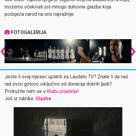
možemo očekivati još mnogo duhovne glazbe koja
podsjeća narod na ono najvažnije.
FOTOGALERIJA
‹
Jeste li ovaj mjesec uplatili za Laudato TV? Znate li da naš
rad ovisi gotovo isključivo od donacija dobrih ljudi?
Pridružite nam se u
Klubu prijatelja
!
Još iz rubrike:
Glazba