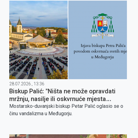
28.07.2026., 13:36
Biskup Palić: "Ništa ne može opravdati
mržnju, nasilje ili oskvrnuće mjesta
molitve"
Mostarsko-duvanjski biskup Petar Palić oglasio se o
činu vandalizma u Međugorju.