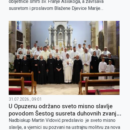
obljetnice smrti sv. Franje Asiškoga, a završava
susretom i proslavom Blažene Djevice Marije
Anđeoske u Asizu.
31.07.2026., 09:01
U Opuzenu održano sveto misno slavlje
povodom Šestog susreta duhovnih zvanja
doline Neretve
Nadbiskup Martin Vidović predslavio je sveto misno
slavlje, a vjernici su pozvani na ustrajnu molitvu za nova