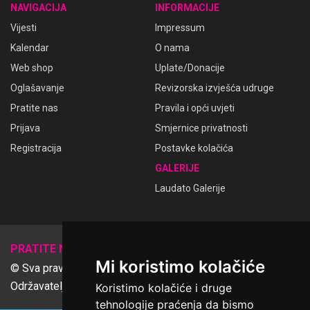
NAVIGACIJA
INFORMACIJE
Vijesti
Impressum
Kalendar
O nama
Web shop
Uplate/Donacije
Oglašavanje
Revizorska izvješća udruge
Pratite nas
Pravila i opći uvjeti
Prijava
Smjernice privatnosti
Registracija
Postavke kolačića
GALERIJE
Laudato Galerije
𝕏
PRATITE NAS
Mi koristimo kolačiće
© Sva prava pridržana Udruga Ime dobrote
Održavatelj Netcom d.o.o., Riva 6, Rijeka
Koristimo kolačiće i druge
tehnologije praćenja da bismo