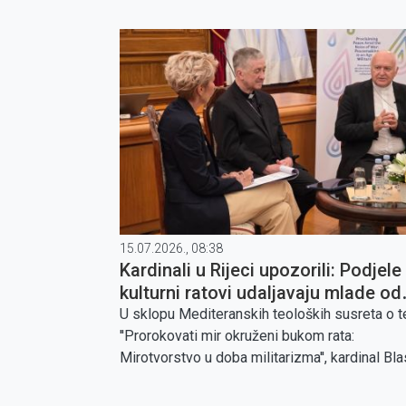
15.07.2026., 08:38
Kardinali u Rijeci upozorili: Podjele 
kulturni ratovi udaljavaju mlade od
Crkve
U sklopu Mediteranskih teoloških susreta o 
''Prorokovati mir okruženi bukom rata:
Mirotvorstvo u doba militarizma'', kardinal Bl
J.