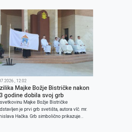
odom 65. obljetnice života.
07.2026., 12:02
zilika Majke Božje Bistričke nakon
3 godine dobila svoj grb
svetkovinu Majke Božje Bistričke
dstavljen je prvi grb svetišta, autora vlč. mr.
islava Hačka. Grb simbolično prikazuje
ijesnu, duhovnu i nacionalnu ulogu Marije
trice kao hrvatskog marijanskog svetišta.