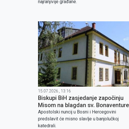
najranjivije građane.
15.07.2026., 13:16
Biskupi BiH zasjedanje započinju
Misom na blagdan sv. Bonaventure
Banjoj Luci
Apostolski nuncij u Bosni i Hercegovini
predslavit će misno slavlje u banjolučkoj
katedrali.