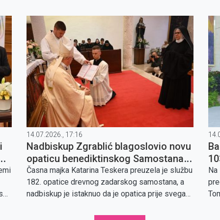
Sisačke biskupije i ravnatelja Svećeničkog doma
pov
u Sisku.
14.07.2026., 17:16
14.
i
Nadbiskup Zgrablić blagoslovio novu
Ba
opaticu benediktinskog Samostana
10
Sv. Marije u Zadru
temi
Časna majka Katarina Teskera preuzela je službu
Na 
182. opatice drevnog zadarskog samostana, a
pre
ase
nadbiskup je istaknuo da je opatica prije svega
Tom
sestra među sestrama i služiteljica zajedništva.
pov
Bis