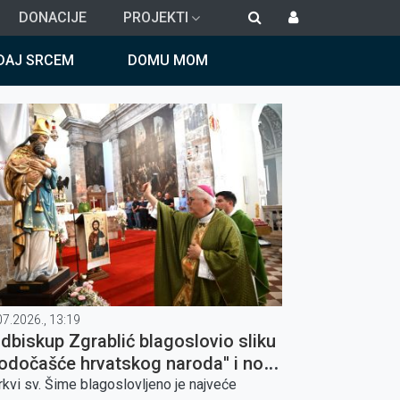
DONACIJE
PROJEKTI
DAJ SRCEM
DOMU MOM
07.2026., 13:19
dbiskup Zgrablić blagoslovio sliku
Hodočašće hrvatskog naroda'' i novi
p sv. Šime u Zadru
rkvi sv. Šime blagoslovljeno je najveće