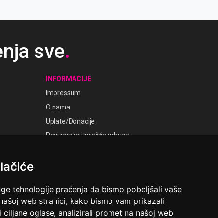
enja sve
.
INFORMACIJE
Impressum
O nama
Uplate/Donacije
Revizorska izvješća udruge
Pravila i opći uvjeti
Smjernice privatnosti
lačiće
Postavke kolačića
uge tehnologije praćenja da bismo poboljšali vaše
GALERIJE
 našoj web stranici, kako bismo vam prikazali
Laudato Galerije
i ciljane oglase, analizirali promet na našoj web