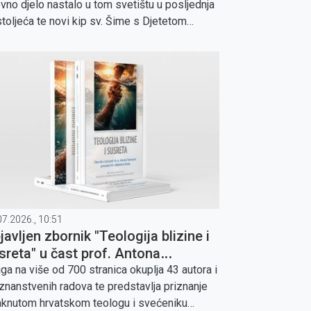
ovno djelo nastalo u tom svetištu u posljednja
 stoljeća te novi kip sv. Šime s Djetetom
som, dar hrvatskih vjernika iz Los Angelesa.
07.2026., 10:51
javljen zbornik "Teologija blizine i
sreta" u čast prof. Antona
maruta
iga na više od 700 stranica okuplja 43 autora i
znanstvenih radova te predstavlja priznanje
aknutom hrvatskom teologu i svećeniku