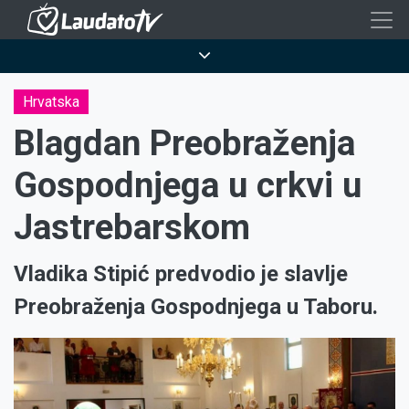
Skoči
na
Breadcrumb
glavni
sadržaj
Hrvatska
Blagdan Preobraženja
Gospodnjega u crkvi u
Jastrebarskom
Vladika Stipić predvodio je slavlje
Preobraženja Gospodnjega u Taboru.