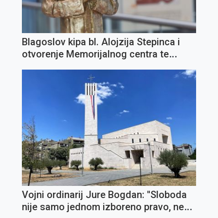
Blagoslov kipa bl. Alojzija Stepinca i
otvorenje Memorijalnog centra te
Zaklade "IN TE DOMINE SPERAVI" u
Opatiji
Vojni ordinarij Jure Bogdan: ''Sloboda
nije samo jednom izboreno pravo, nego