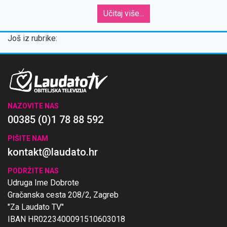
svakodnevna zadaća''
Učitaj više...
Još iz rubrike:
NAZOVITE NAS
00385 (0)1 78 88 592
PIŠITE NAM
kontakt@laudato.hr
PODRŽITE NAS
Udruga Ime Dobrote
Gračanska cesta 208/2, Zagreb
"Za Laudato TV"
IBAN HR0223400091510603018