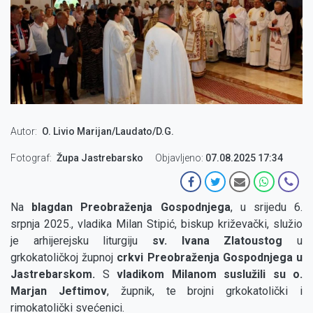
Autor
O. Livio Marijan/Laudato/D.G.
Fotograf
Župa Jastrebarsko
Objavljeno:
07.08.2025 17:34
Na
blagdan Preobraženja Gospodnjega
, u srijedu 6.
srpnja 2025., vladika Milan Stipić, biskup križevački, služio
je arhijerejsku liturgiju
sv. Ivana Zlatoustog
u
grkokatoličkoj župnoj
crkvi Preobraženja Gospodnjega u
Jastrebarskom.
S
vladikom Milanom suslužili su o.
Marjan Jeftimov
, župnik, te brojni grkokatolički i
rimokatolički svećenici.