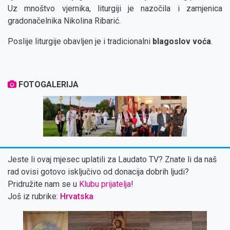
Uz mnoštvo vjernika, liturgiji je nazočila i zamjenica
gradonačelnika Nikolina Ribarić.
Poslije liturgije obavljen je i tradicionalni
blagoslov voća
.
FOTOGALERIJA
‹
Jeste li ovaj mjesec uplatili za Laudato TV? Znate li da naš
rad ovisi gotovo isključivo od donacija dobrih ljudi?
Pridružite nam se u
Klubu prijatelja
!
Još iz rubrike:
Hrvatska