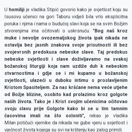
U
homiliji
je vladika Stipić govorio kako je svjetlost koju su
Isusovu učenici na gori Taboru vidjeli bila vrlo eksplicitna
poruka i njima i nama o budućoj slavi koja se na svim Božjim
stvorenjima ima očitovati o uskrsnuću.
"Bog naš kroz
muke i nevolje ovozemaljskog života ipak nikada ne
ostavlja bez jasnih znakova svoje prisutnosti ili bez
svojevrsnih predokusa nebeske slave. Taj predokus
nebeske svjetlosti i slave doživljavamo na svakoj
božanskoj liturgiji koja nam uzdiže duh k nebeskim
stvarnostima i gdje se i mi kupamo u božanskoj
svjetlosti, ulazeći u duboku intimu s proslavljenim
Kristom Spasiteljem. Za nas kršćane nema veće utjehe
od Božje blizine, osobito kad prolazimo kroz golgote
naših života. Tako je i Krist svojim učenicima očitovao
svoju slavu prije Golgote kako bi se u tim tamnim
časovima imali na što osloniti",
rekao je vladika
Milan potičući vjernike da nikada ne gube vjeru u svjetlost i
vječnost života kojega su svi na krštenju kao zalog primili.