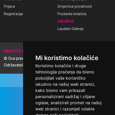
Prijava
Smjernice privatnosti
Registracija
Postavke kolačića
GALERIJE
Laudato Galerije
𝕏
PRATITE NAS
Mi koristimo kolačiće
© Sva prava pridržana Udruga Ime dobrote
Održavatelj Netcom d.o.o., Riva 6, Rijeka
Koristimo kolačiće i druge
tehnologije praćenja da bismo
poboljšali vaše korisničko
iskustvo na našoj web stranici,
kako bismo vam prikazali
personalizirani sadržaj i ciljane
oglase, analizirali promet na našoj
web stranici i razumjeli odakle