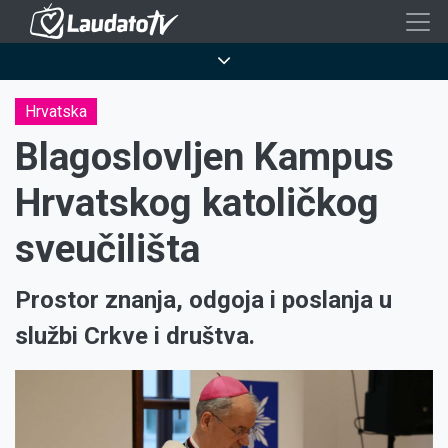
Skoči
na
Breadcrumb
glavni
sadržaj
Hrvatska
Blagoslovljen Kampus
Hrvatskog katoličkog
sveučilišta
Prostor znanja, odgoja i poslanja u
službi Crkve i društva.