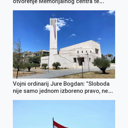
otvorenje Memorijalnog centra te
Zaklade "IN TE DOMINE SPERAVI" u
Opatiji
Vojni ordinarij Jure Bogdan: ''Sloboda
nije samo jednom izboreno pravo, nego
svakodnevna zadaća''