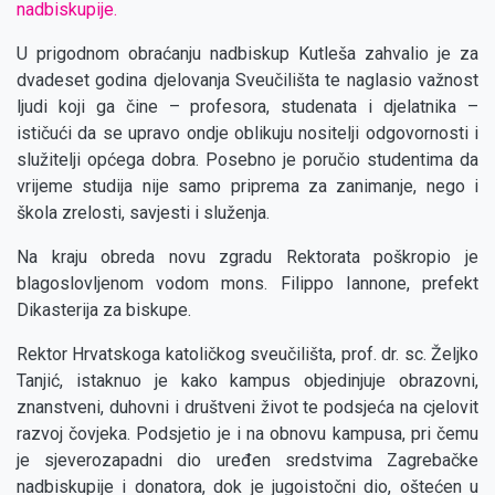
nadbiskupije.
U prigodnom obraćanju nadbiskup Kutleša zahvalio je za
dvadeset godina djelovanja Sveučilišta te naglasio važnost
ljudi koji ga čine – profesora, studenata i djelatnika –
ističući da se upravo ondje oblikuju nositelji odgovornosti i
služitelji općega dobra. Posebno je poručio studentima da
vrijeme studija nije samo priprema za zanimanje, nego i
škola zrelosti, savjesti i služenja.
Na kraju obreda novu zgradu Rektorata poškropio je
blagoslovljenom vodom mons. Filippo Iannone, prefekt
Dikasterija za biskupe.
Rektor Hrvatskoga katoličkog sveučilišta, prof. dr. sc. Željko
Tanjić, istaknuo je kako kampus objedinjuje obrazovni,
znanstveni, duhovni i društveni život te podsjeća na cjelovit
razvoj čovjeka. Podsjetio je i na obnovu kampusa, pri čemu
je sjeverozapadni dio uređen sredstvima Zagrebačke
nadbiskupije i donatora, dok je jugoistočni dio, oštećen u