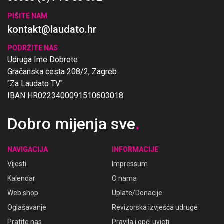
PIŠITE NAM
kontakt@laudato.hr
PODRŽITE NAS
Udruga Ime Dobrote
Gračanska cesta 208/2, Zagreb
"Za Laudato TV"
IBAN HR0223400091510603018
Dobro mijenja sve
.
NAVIGACIJA
INFORMACIJE
Vijesti
Impressum
Kalendar
O nama
Web shop
Uplate/Donacije
Oglašavanje
Revizorska izvješća udruge
Pratite nas
Pravila i opći uvjeti