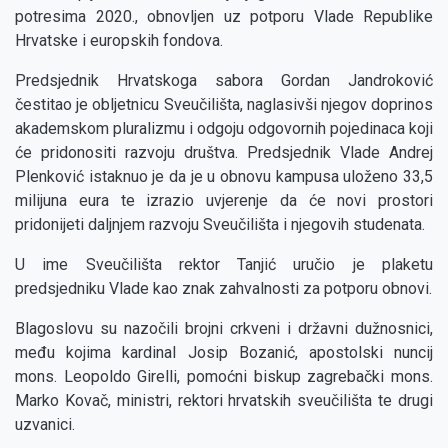
potresima 2020., obnovljen uz potporu Vlade Republike
Hrvatske i europskih fondova.
Predsjednik Hrvatskoga sabora Gordan Jandroković
čestitao je obljetnicu Sveučilišta, naglasivši njegov doprinos
akademskom pluralizmu i odgoju odgovornih pojedinaca koji
će pridonositi razvoju društva. Predsjednik Vlade Andrej
Plenković istaknuo je da je u obnovu kampusa uloženo 33,5
milijuna eura te izrazio uvjerenje da će novi prostori
pridonijeti daljnjem razvoju Sveučilišta i njegovih studenata.
U ime Sveučilišta rektor Tanjić uručio je plaketu
predsjedniku Vlade kao znak zahvalnosti za potporu obnovi.
Blagoslovu su nazočili brojni crkveni i državni dužnosnici,
među kojima kardinal Josip Bozanić, apostolski nuncij
mons. Leopoldo Girelli, pomoćni biskup zagrebački mons.
Marko Kovač, ministri, rektori hrvatskih sveučilišta te drugi
uzvanici.