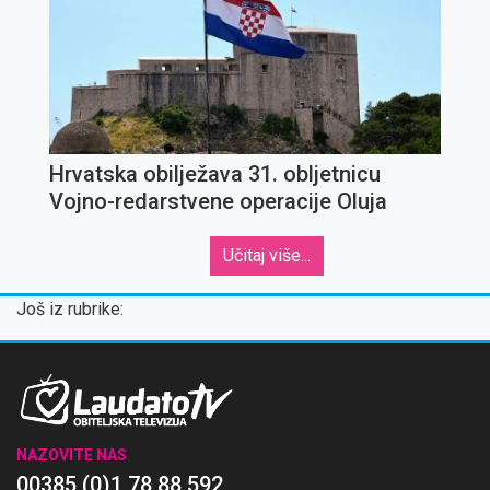
Hrvatska obilježava 31. obljetnicu
Vojno-redarstvene operacije Oluja
Učitaj više...
Još iz rubrike:
NAZOVITE NAS
00385 (0)1 78 88 592