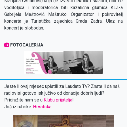
Marijana Cvitanović koja će izvesti nekoliko skladbi, dok će
voditeljica i moderatorica biti kazališna glumica KLZ-a
Gabrijela Meštrović Maštruko. Organizator i pokrovitelj
koncerta je Turistička zajednica Grada Zadra. Ulaz na
koncert je slobodan.
FOTOGALERIJA
‹
Jeste li ovaj mjesec uplatili za Laudato TV? Znate li da naš
rad ovisi gotovo isključivo od donacija dobrih ljudi?
Pridružite nam se u
Klubu prijatelja
!
Još iz rubrike:
Hrvatska