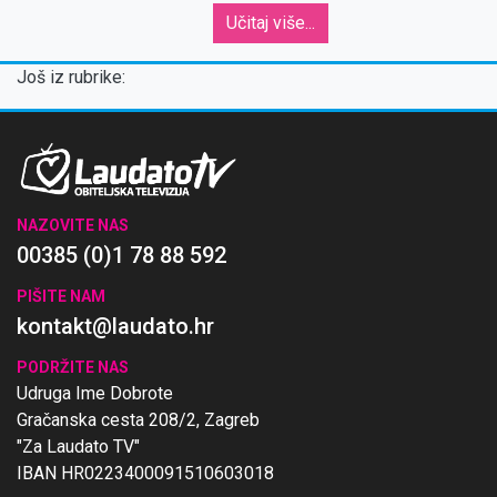
Učitaj više...
Još iz rubrike:
NAZOVITE NAS
00385 (0)1 78 88 592
PIŠITE NAM
kontakt@laudato.hr
PODRŽITE NAS
Udruga Ime Dobrote
Gračanska cesta 208/2, Zagreb
"Za Laudato TV"
IBAN HR0223400091510603018