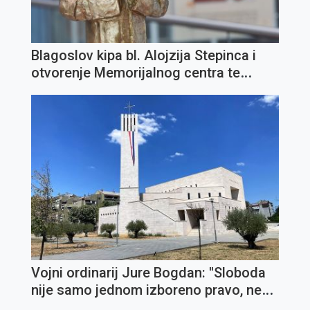
Blagoslov kipa bl. Alojzija Stepinca i
otvorenje Memorijalnog centra te
Zaklade "IN TE DOMINE SPERAVI" u
Opatiji
Vojni ordinarij Jure Bogdan: ''Sloboda
nije samo jednom izboreno pravo, nego
svakodnevna zadaća''