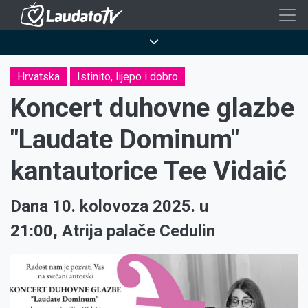
Skoči
na
Breadcrumb
glavni
sadržaj
Hrvatska
Istinito, lijepo i dobro
Koncert duhovne glazbe
"Laudate Dominum"
kantautorice Tee Vidaić
Dana 10. kolovoza 2025. u
21:00, Atrija palače Cedulin