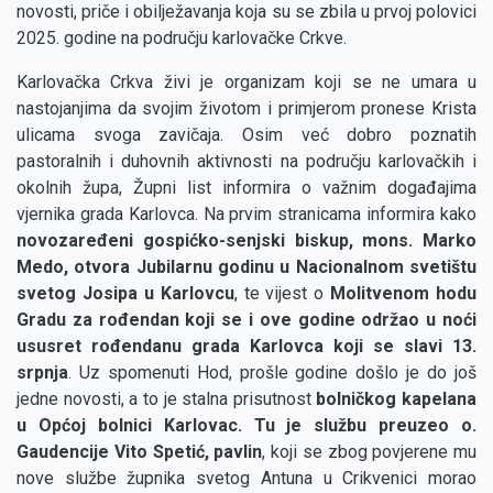
novosti, priče i obilježavanja koja su se zbila u prvoj polovici
2025. godine na području karlovačke Crkve.
Karlovačka Crkva živi je organizam koji se ne umara u
nastojanjima da svojim životom i primjerom pronese Krista
ulicama svoga zavičaja. Osim već dobro poznatih
pastoralnih i duhovnih aktivnosti na području karlovačkih i
okolnih župa, Župni list informira o važnim događajima
vjernika grada Karlovca. Na prvim stranicama informira kako
novozaređeni gospićko-senjski biskup, mons. Marko
Medo, otvora Jubilarnu godinu u Nacionalnom svetištu
svetog Josipa u Karlovcu
, te vijest o
Molitvenom hodu
Gradu za rođendan koji se i ove godine održao u noći
ususret rođendanu grada Karlovca koji se slavi 13.
srpnja
. Uz spomenuti Hod, prošle godine došlo je do još
jedne novosti, a to je stalna prisutnost
bolničkog kapelana
u Općoj bolnici Karlovac. Tu je službu preuzeo o.
Gaudencije Vito Spetić, pavlin
, koji se zbog povjerene mu
nove službe župnika svetog Antuna u Crikvenici morao