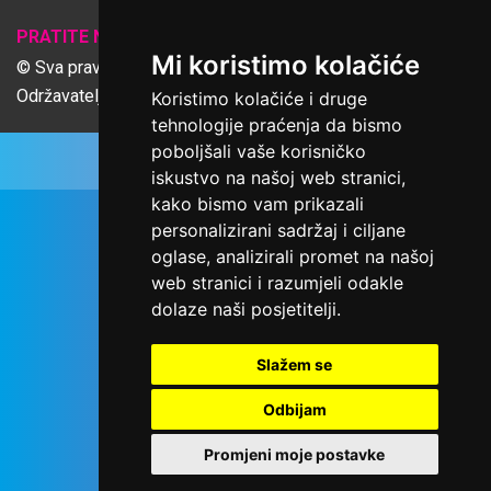
𝕏
PRATITE NAS
Mi koristimo kolačiće
© Sva prava pridržana Udruga Ime dobrote
Održavatelj Netcom d.o.o., Riva 6, Rijeka
Koristimo kolačiće i druge
tehnologije praćenja da bismo
poboljšali vaše korisničko
iskustvo na našoj web stranici,
kako bismo vam prikazali
personalizirani sadržaj i ciljane
oglase, analizirali promet na našoj
web stranici i razumjeli odakle
dolaze naši posjetitelji.
Slažem se
Odbijam
Promjeni moje postavke