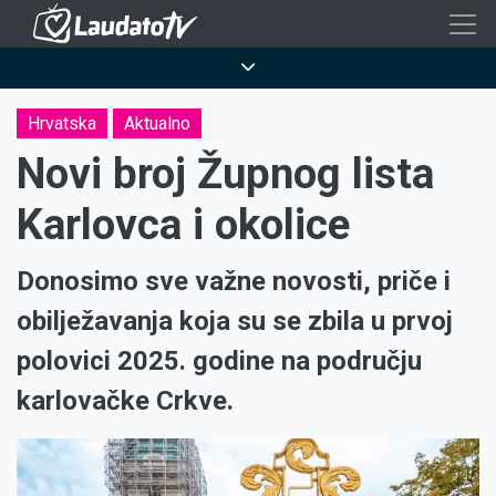
Skoči
na
Breadcrumb
glavni
sadržaj
Hrvatska
Aktualno
Novi broj Župnog lista
Karlovca i okolice
Donosimo sve važne novosti, priče i
obilježavanja koja su se zbila u prvoj
polovici 2025. godine na području
karlovačke Crkve.