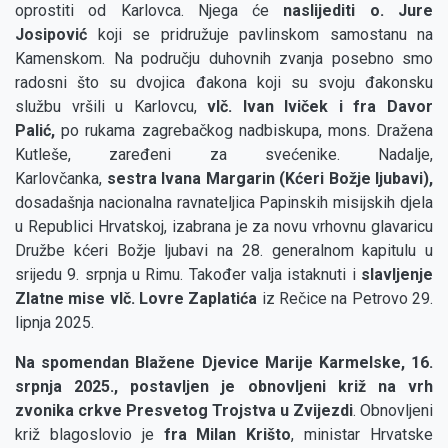
oprostiti od Karlovca. Njega će
naslijediti o. Jure
Josipović
koji se pridružuje pavlinskom samostanu na
Kamenskom. Na području duhovnih zvanja posebno smo
radosni što su dvojica đakona koji su svoju đakonsku
službu vršili u Karlovcu,
vlč. Ivan Iviček i fra Davor
Palić,
po rukama zagrebačkog nadbiskupa, mons. Dražena
Kutleše, zaređeni za svećenike. Nadalje,
Karlovčanka,
sestra Ivana Margarin (Kćeri Božje ljubavi),
dosadašnja nacionalna ravnateljica Papinskih misijskih djela
u Republici Hrvatskoj, izabrana je za novu vrhovnu glavaricu
Družbe kćeri Božje ljubavi na 28. generalnom kapitulu u
srijedu 9. srpnja u Rimu. Također valja istaknuti i
slavljenje
Zlatne mise vlč. Lovre Zaplatića
iz Rečice na Petrovo 29.
lipnja 2025.
Na spomendan Blažene Djevice Marije Karmelske, 16.
srpnja 2025., postavljen je obnovljeni križ na vrh
zvonika crkve Presvetog Trojstva u Zvijezdi
. Obnovljeni
križ blagoslovio je
fra Milan Krišto
, ministar Hrvatske