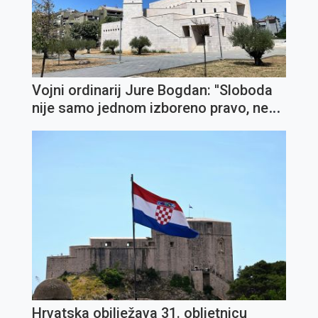
Vojni ordinarij Jure Bogdan: ''Sloboda
nije samo jednom izboreno pravo, nego
svakodnevna zadaća''
Hrvatska obilježava 31. obljetnicu