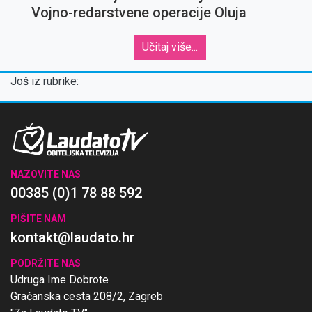
Vojno-redarstvene operacije Oluja
Učitaj više...
Još iz rubrike:
NAZOVITE NAS
00385 (0)1 78 88 592
PIŠITE NAM
kontakt@laudato.hr
PODRŽITE NAS
Udruga Ime Dobrote
Gračanska cesta 208/2, Zagreb