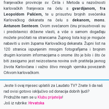
franjevačke provincije sv. Ćirila i Metoda u nazočnosti
karlovačkih franjevaca na čelu s
gvardijanom, fra
Leopoldom Palićem,
te u prisustvu brojnih svećenika
Karlovačkog dekanata na čelu s
dekanom, mons.
Antunom Senteom
. Ovom svečanom činu prisustvovali su
i predstavnici državne vlasti, a više o samom događaju
možete pročitati na stranicama Župnog lista koji je moguće
nabaviti u svim župama Karlovačkog dekanata. Župni list na
120 stranica ispunjenim mnogim fotografijama i brojnim
drugim korisnim informacijama o onome što je bilo i što će
biti zasigurno jest neizostavna novina svih pratitelja javnog
života Karlovčana i važno štivo mnogih vjernika povezanih
Crkvom karlovačkom.
Jeste li ovaj mjesec uplatili za Laudato TV? Znate li da naš
rad ovisi gotovo isključivo od donacija dobrih ljudi?
Pridružite nam se u
Klubu prijatelja
!
Još iz rubrike:
Hrvatska