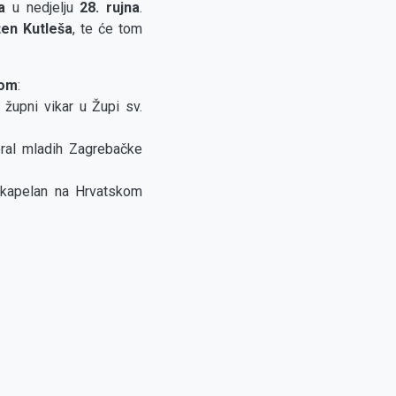
a
u nedjelju
28. rujna
.
en Kutleša
, te će tom
vom
:
, župni vikar u Župi sv.
oral mladih Zagrebačke
i kapelan na Hrvatskom