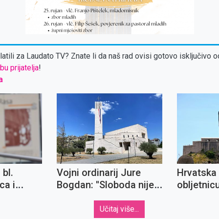
atili za Laudato TV? Znate li da naš rad ovisi gotovo isključivo o
bu prijatelja
!
a
 bl.
Vojni ordinarij Jure
Hrvatska 
ca i
Bogdan: ''Sloboda nije
obljetnic
orijalnog
samo jednom izboreno
redarstve
ade "IN
pravo, nego
Oluja
Učitaj više...