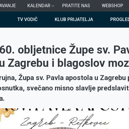
AVANJE
KALENDAR
PRATITE NAS
WEBSHOP
TV VODIČ
KLUB PRIJATELJA
PROGLE
60. obljetnice Župe sv. Pa
u Zagrebu i blagoslov moz
 rujna, Župa sv. Pavla apostola u Zagrebu 
 osnutka, svečano misno slavlje predslavi
a.