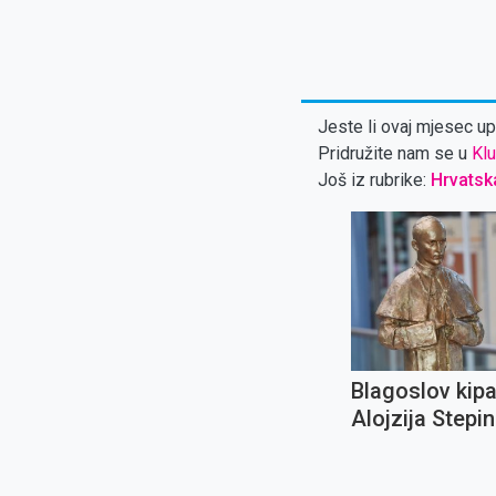
Jeste li ovaj mjesec upl
Pridružite nam se u
Klu
Još iz rubrike:
Hrvatsk
Blagoslov kipa
Alojzija Stepin
otvorenje Mem
centra te Zakl