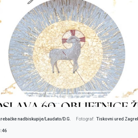
grebačke nadbiskupije/Laudato/D.G.
Fotograf
Tiskovni ured Zagre
3:46