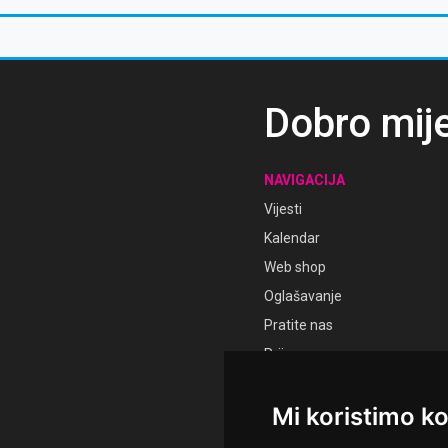
ERAVI" u
svakodnevna zadaća''
Dobro mij
NAVIGACIJA
Vijesti
Kalendar
Web shop
Oglašavanje
Pratite nas
Prijava
Registracija
Mi koristimo ko