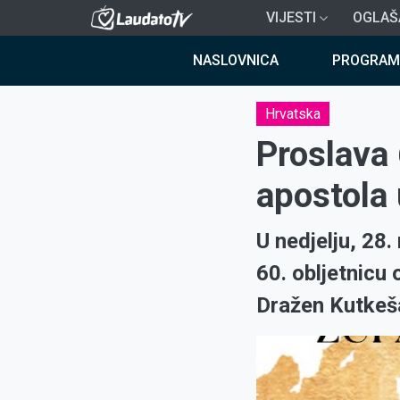
Skoči
VIJESTI
OGLAŠ
na
Breadcrumb
glavni
NASLOVNICA
PROGRAM
sadržaj
Hrvatska
Proslava 
apostola 
U nedjelju, 28.
60. obljetnicu
Dražen Kutkeš