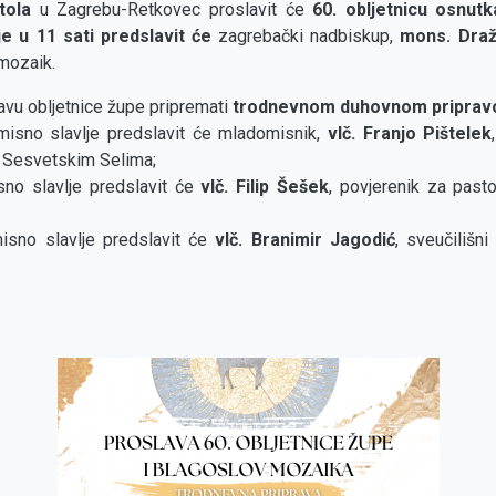
tola
u Zagrebu-Retkovec proslavit će
60. obljetnicu osnutk
e u 11 sati
predslavit će
zagrebački nadbiskup,
mons. Draž
mozaik.
avu obljetnice župe pripremati
trodnevnom duhovnom pripra
 misno slavlje predslavit će mladomisnik,
vlč. Franjo Pištelek
 Sesvetskim Selima;
sno slavlje predslavit će
vlč. Filip Šešek
, povjerenik za past
misno slavlje predslavit će
vlč. Branimir Jagodić
, sveučilišn