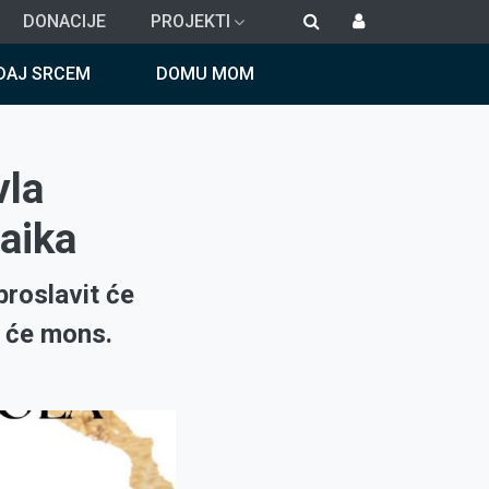
DONACIJE
PROJEKTI
DAJ SRCEM
DOMU MOM
vla
aika
proslavit će
t će mons.