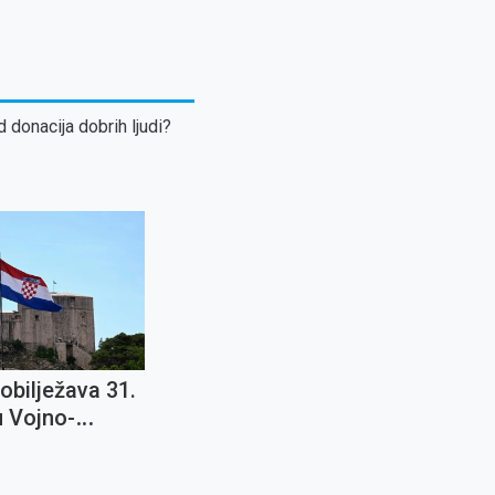
d donacija dobrih ljudi?
obilježava 31.
u Vojno-
ne operacije