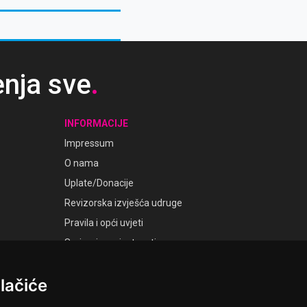
enja sve
.
INFORMACIJE
Impressum
O nama
Uplate/Donacije
Revizorska izvješća udruge
Pravila i opći uvjeti
Smjernice privatnosti
Postavke kolačića
lačiće
GALERIJE
Laudato Galerije