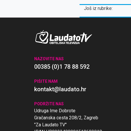
TE DOMINE SP
Opatiji
Još iz rubrike:
NAZOVITE NAS
00385 (0)1 78 88 592
PIŠITE NAM
kontakt@laudato.hr
PODRŽITE NAS
Udruga Ime Dobrote
Gračanska cesta 208/2, Zagreb
"Za Laudato TV"