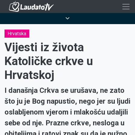
Skoči
na
Breadcrumb
glavni
sadržaj
Hrvatska
Vijesti iz života
Katoličke crkve u
Hrvatskoj
I današnja Crkva se urušava, ne zato
što ju je Bog napustio, nego jer su ljudi
oslabljenom vjerom i mlakošću udaljili
sebe od nje. Prazne crkve, nesloga u
obiteljima i ratovi znak su da je nužno