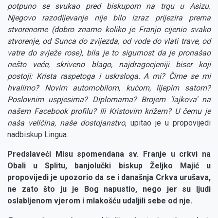
potpuno se svukao pred biskupom na trgu u Asizu.
Njegovo razodijevanje nije bilo izraz prijezira prema
stvorenome (dobro znamo koliko je Franjo cijenio svako
stvorenje, od Sunca do zvijezda, od vode do vlati trave, od
vatre do svježe rose), bila je to sigurnost da je pronašao
nešto veće, skriveno blago, najdragocjeniji biser koji
postoji: Krista raspetoga i uskrsloga. A mi? Čime se mi
hvalimo? Novim automobilom, kućom, lijepim satom?
Poslovnim uspjesima? Diplomama? Brojem 'lajkova' na
našem Facebook profilu? Ili Kristovim križem? U čemu je
naša veličina, naše dostojanstvo
, upitao je u propovijedi
nadbiskup Lingua.
Predslaveći Misu spomendana sv. Franje u crkvi na
Obali u Splitu, banjolučki biskup Željko Majić u
propovijedi je upozorio da se i današnja Crkva urušava,
ne zato što ju je Bog napustio, nego jer su ljudi
oslabljenom vjerom i mlakošću udaljili sebe od nje.