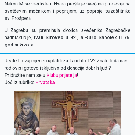
Nakon Mise središtem Hvara prošla je svečana procesija sa
svetčevim moćnikom i poprsjem, uz poprsje suzaštitnika
sv. Prošpera.
U Zagrebu su preminula dvojica svećenika Zagrebačke
nadbiskupije,
Ivan Sirovec u 92., a Đuro Sabolek u 76.
godini života.
Jeste li ovaj mjesec uplatili za Laudato TV? Znate li da naš
rad ovisi gotovo isključivo od donacija dobrih ljudi?
Pridružite nam se u
Klubu prijatelja
!
Još iz rubrike:
Hrvatska