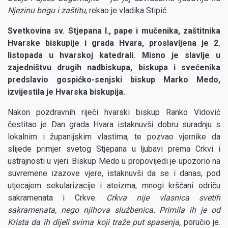
Njezinu brigu i zaštitu
, rekao je vladika Stipić.
Svetkovina sv. Stjepana I., pape i mučenika, zaštitnika
Hvarske biskupije i grada Hvara, proslavljena je 2.
listopada u hvarskoj katedrali. Misno je slavlje u
zajedništvu drugih nadbiskupa, biskupa i svećenika
predslavio gospićko-senjski biskup Marko Medo,
izvijestila je Hvarska biskupija.
Nakon pozdravnih riječi hvarski biskup Ranko Vidović
čestitao je Dan grada Hvara istaknuvši dobru suradnju s
lokalnim i županijskim vlastima, te pozvao vjernike da
slijede primjer svetog Stjepana u ljubavi prema Crkvi i
ustrajnosti u vjeri. Biskup Medo u propovijedi je upozorio na
suvremene izazove vjere, istaknuvši da se i danas, pod
utjecajem sekularizacije i ateizma, mnogi kršćani odriču
sakramenata i Crkve.
Crkva nije vlasnica svetih
sakramenata, nego njihova službenica. Primila ih je od
Krista da ih dijeli svima koji traže put spasenja,
poručio je.