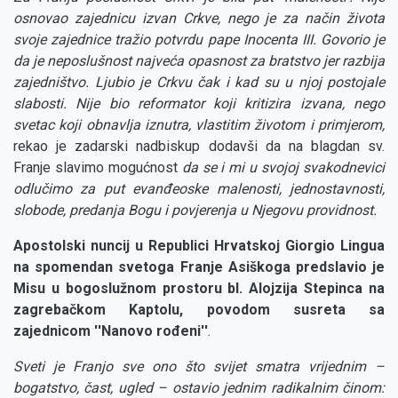
osnovao zajednicu izvan Crkve, nego je za način života
svoje zajednice tražio potvrdu pape Inocenta III. Govorio je
da je neposlušnost najveća opasnost za bratstvo jer razbija
zajedništvo. Ljubio je Crkvu čak i kad su u njoj postojale
slabosti. Nije bio reformator koji kritizira izvana, nego
svetac koji obnavlja iznutra, vlastitim životom i primjerom,
rekao je zadarski nadbiskup dodavši da na blagdan sv.
Franje slavimo mogućnost
da se i mi u svojoj svakodnevici
odlučimo za put evanđeoske malenosti, jednostavnosti,
slobode, predanja Bogu i povjerenja u Njegovu providnost.
Apostolski nuncij u Republici Hrvatskoj Giorgio Lingua
na spomendan svetoga Franje Asiškoga predslavio je
Misu u bogoslužnom prostoru bl. Alojzija Stepinca na
zagrebačkom Kaptolu, povodom susreta sa
zajednicom ''Nanovo rođeni''
.
Sveti je Franjo sve ono što svijet smatra vrijednim –
bogatstvo, čast, ugled – ostavio jednim radikalnim činom: