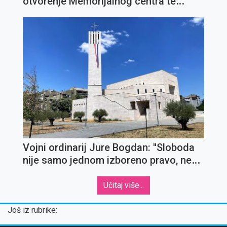
otvorenje Memorijalnog centra te
Zaklade "IN TE DOMINE SPERAVI" u
Opatiji
Vojni ordinarij Jure Bogdan: ''Sloboda
nije samo jednom izboreno pravo, nego
svakodnevna zadaća''
Učitaj više...
Još iz rubrike: