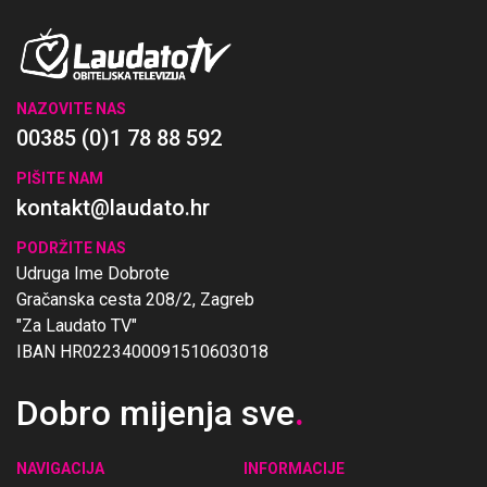
NAZOVITE NAS
00385 (0)1 78 88 592
PIŠITE NAM
kontakt@laudato.hr
PODRŽITE NAS
Udruga Ime Dobrote
Gračanska cesta 208/2, Zagreb
"Za Laudato TV"
IBAN HR0223400091510603018
Dobro mijenja sve
.
NAVIGACIJA
INFORMACIJE