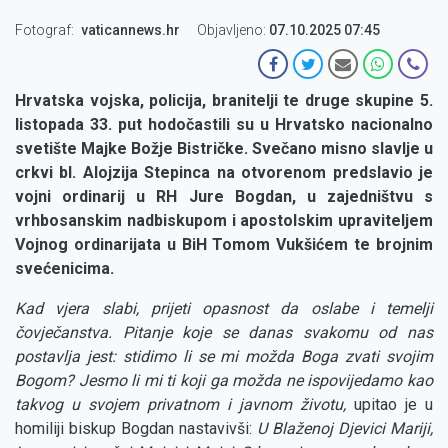
Fotograf
vaticannews.hr
Objavljeno:
07.10.2025 07:45
Hrvatska vojska, policija, branitelji te druge skupine 5.
listopada 33. put hodočastili su u Hrvatsko nacionalno
svetište Majke Božje Bistričke. Svečano misno slavlje u
crkvi bl. Alojzija Stepinca na otvorenom predslavio je
vojni ordinarij u RH Jure Bogdan, u zajedništvu s
vrhbosanskim nadbiskupom i apostolskim upraviteljem
Vojnog ordinarijata u BiH Tomom Vukšićem te brojnim
svećenicima.
Kad vjera slabi, prijeti opasnost da oslabe i temelji
čovječanstva. Pitanje koje se danas svakomu od nas
postavlja jest: stidimo li se mi možda Boga zvati svojim
Bogom? Jesmo li mi ti koji ga možda ne ispovijedamo kao
takvog u svojem privatnom i javnom životu,
upitao je u
homiliji biskup Bogdan nastavivši:
U Blaženoj Djevici Mariji,