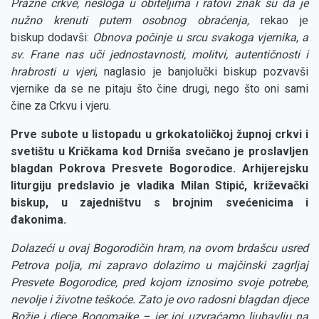
Prazne crkve, nesloga u obiteljima i ratovi znak su da je
nužno krenuti putem osobnog obraćenja,
rekao je
biskup dodavši:
Obnova počinje u srcu svakoga vjernika, a
sv. Frane nas uči jednostavnosti, molitvi, autentičnosti i
hrabrosti u vjeri
, naglasio je banjolučki biskup pozvavši
vjernike da se ne pitaju što čine drugi, nego što oni sami
čine za Crkvu i vjeru.
Prve subote u listopadu u grkokatoličkoj župnoj crkvi i
svetištu u Kričkama kod Drniša svečano je proslavljen
blagdan Pokrova Presvete Bogorodice. Arhijerejsku
liturgiju predslavio je vladika Milan Stipić, križevački
biskup, u zajedništvu s brojnim svećenicima i
đakonima.
Dolazeći u ovaj Bogorodičin hram, na ovom brdašcu usred
Petrova polja, mi zapravo dolazimo u majčinski zagrljaj
Presvete Bogorodice, pred kojom iznosimo svoje potrebe,
nevolje i životne teškoće. Zato je ovo radosni blagdan djece
Božje i djece Bogomajke – jer joj uzvraćamo ljubavlju na