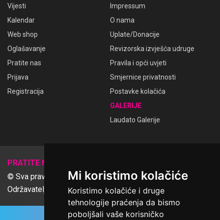
Vijesti
Impressum
Kalendar
O nama
Web shop
Uplate/Donacije
Oglašavanje
Revizorska izvješća udruge
Pratite nas
Pravila i opći uvjeti
Prijava
Smjernice privatnosti
Registracija
Postavke kolačića
GALERIJE
Laudato Galerije
𝕏
PRATITE NAS
Mi koristimo kolačiće
© Sva prava pridržana Udruga Ime dobrote
Održavatelj Netcom d.o.o., Riva 6, Rijeka
Koristimo kolačiće i druge
tehnologije praćenja da bismo
poboljšali vaše korisničko