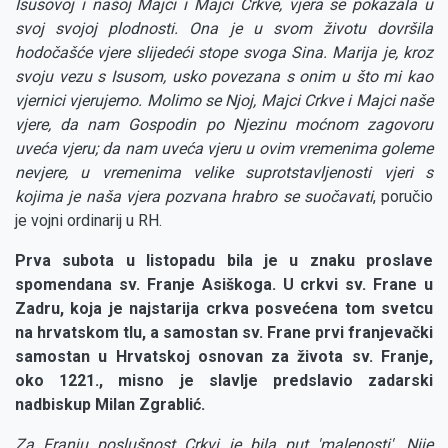
Isusovoj i našoj Majci i Majci Crkve, vjera se pokazala u
svoj svojoj plodnosti. Ona je u svom životu dovršila
hodočašće vjere slijedeći stope svoga Sina. Marija je, kroz
svoju vezu s Isusom, usko povezana s onim u što mi kao
vjernici vjerujemo. Molimo se Njoj, Majci Crkve i Majci naše
vjere, da nam Gospodin po Njezinu moćnom zagovoru
uveća vjeru; da nam uveća vjeru u ovim vremenima goleme
nevjere, u vremenima velike suprotstavljenosti vjeri s
kojima je naša vjera pozvana hrabro se suočavati
, poručio
je vojni ordinarij u RH.
Prva subota u listopadu bila je u znaku proslave
spomendana sv. Franje Asiškoga. U crkvi sv. Frane u
Zadru, koja je najstarija crkva posvećena tom svetcu
na hrvatskom tlu, a samostan sv. Frane prvi franjevački
samostan u Hrvatskoj osnovan za života sv. Franje,
oko 1221., misno je slavlje predslavio zadarski
nadbiskup Milan Zgrablić.
Za Franju poslušnost Crkvi je bila put 'malenosti'. Nije