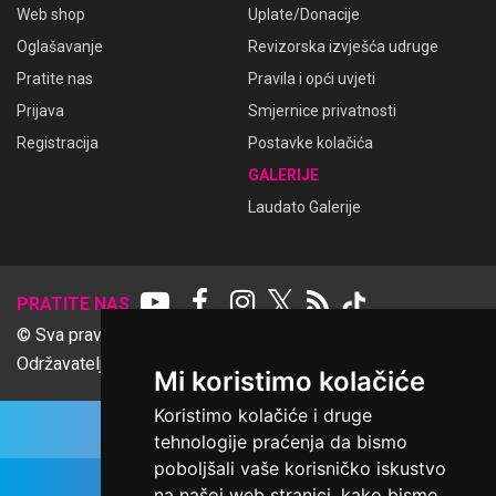
Web shop
Uplate/Donacije
Oglašavanje
Revizorska izvješća udruge
Pratite nas
Pravila i opći uvjeti
Prijava
Smjernice privatnosti
Registracija
Postavke kolačića
GALERIJE
Laudato Galerije
𝕏
PRATITE NAS
© Sva prava pridržana Udruga Ime dobrote
Održavatelj Netcom d.o.o., Riva 6, Rijeka
Mi koristimo kolačiće
Koristimo kolačiće i druge
tehnologije praćenja da bismo
poboljšali vaše korisničko iskustvo
na našoj web stranici, kako bismo