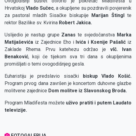
Ovogodišnji susret otvorio je pokretač Mladifesta u
Hrvatskoj
Vlado Sučec
, a okupljene su pozdravili povjerenik
za pastoral mladih Sisačke biskupije
Marijan Štingl
te
rektor Bazilike sv. Kvirina
Robert Jakica.
Uslijedio je nastup grupe
Zanas
te svjedočanstva
Marka
Matijaševića
iz Zajednice Eho i
Ivića i Ksenije Pašalić
iz
Zaklade Rhema. Prvu katehezu održao je
vlč. Ivan
Benaković
, koji će tijekom sva tri dana s okupljenima
promišljati o temi ovogodišnjeg gesla.
Euharistiju je predslavio sisački
biskup Vlado Košić.
Program prvog dana završen je koncertom duhovne glazbe
molitvene zajednice
Dom molitve iz Slavonskog Broda.
Program Mladifesta možete
uživo pratiti i putem Laudato
televizije.
FOTOGALERIJA