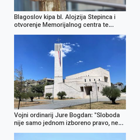
Blagoslov kipa bl. Alojzija Stepinca i
otvorenje Memorijalnog centra te
Zaklade "IN TE DOMINE SPERAVI" u
Opatiji
Vojni ordinarij Jure Bogdan: ''Sloboda
nije samo jednom izboreno pravo, nego
svakodnevna zadaća''