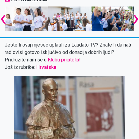
‹
Jeste li ovaj mjesec uplatili za Laudato TV? Znate li da naš
rad ovisi gotovo isključivo od donacija dobrih ljudi?
Pridružite nam se u
Klubu prijatelja
!
Još iz rubrike:
Hrvatska