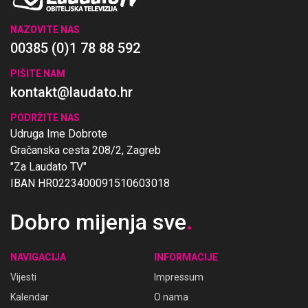
NAZOVITE NAS
00385 (0)1 78 88 592
PIŠITE NAM
kontakt@laudato.hr
PODRŽITE NAS
Udruga Ime Dobrote
Gračanska cesta 208/2, Zagreb
"Za Laudato TV"
IBAN HR0223400091510603018
Dobro mijenja sve
.
NAVIGACIJA
INFORMACIJE
Vijesti
Impressum
Kalendar
O nama