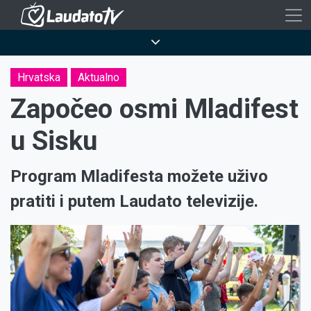
Skoči
na
Breadcrumb
glavni
sadržaj
Hrvatska
Aktualno
Započeo osmi Mladifest
u Sisku
Program Mladifesta možete uživo
pratiti i putem Laudato televizije.