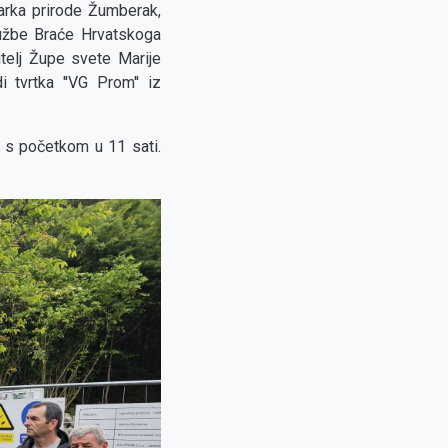
Parka prirode Žumberak,
Družbe Braće Hrvatskoga
elj Župe svete Marije
 tvrtka ''VG Prom'' iz
a s početkom u 11 sati.