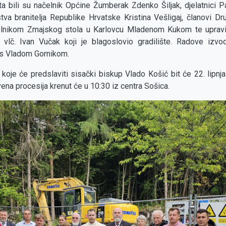
ta bili su načelnik Općine Žumberak Zdenko Šiljak, djelatnici 
tva branitelja Republike Hrvatske Kristina Vešligaj, članovi 
elnikom Zmajskog stola u Karlovcu Mladenom Kukom te upravit
vlč. Ivan Vučak koji je blagoslovio gradilište. Radove izvodi
 s Vladom Gornikom.
koje će predslaviti sisački biskup Vlado Košić bit će 22. lipnj
ena procesija krenut će u 10:30 iz centra Sošica.