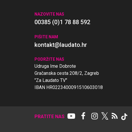
NAZOVITE NAS
00385 (0)1 78 88 592
PIŠITE NAM
kontakt@laudato.hr
PODRŽITE NAS
Udruga Ime Dobrote
Gračanska cesta 208/2, Zagreb
"Za Laudato TV"
IBAN HR0223400091510603018
𝕏
PRATITE NAS