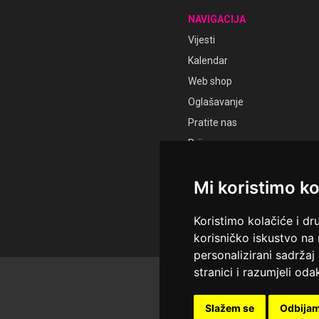
NAVIGACIJA
Vijesti
Kalendar
Web shop
Oglašavanje
Pratite nas
Prijava
Registracija
Mi koristimo ko
Koristimo kolačiće i dr
korisničko iskustvo na
personalizirani sadržaj 
stranici i razumjeli odak
© Sva prava pridržana Ud
Održavatelj Netcom d.o.o., 
Slažem se
Odbija