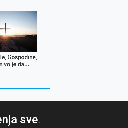
Te, Gospodine,
 volje da
mo sve
ti i križeve''
enja sve
.