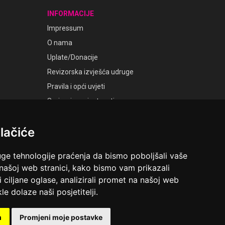
INFORMACIJE
Impressum
O nama
Uplate/Donacije
Revizorska izvješća udruge
Pravila i opći uvjeti
Smjernice privatnosti
Postavke kolačića
lačiće
GALERIJE
Laudato Galerije
uge tehnologije praćenja da bismo poboljšali vaše
 našoj web stranici, kako bismo vam prikazali
i ciljane oglase, analizirali promet na našoj web
le dolaze naši posjetitelji.
ruga Ime dobrote
Riva 6, Rijeka
m
Promjeni moje postavke