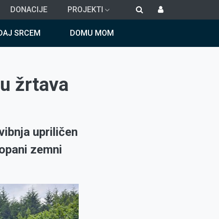
DONACIJE
PROJEKTI
DAJ SRCEM
DOMU MOM
cu žrtava
ibnja upriličen
kopani zemni