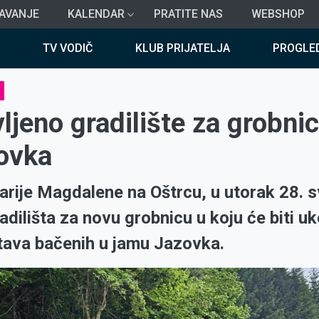
AVANJE
KALENDAR
PRATITE NAS
WEBSHOP
TV VODIČ
KLUB PRIJATELJA
PROGLE
ljeno gradilište za grobni
ovka
arije Magdalene na Oštrcu, u utorak 28. sv
adilišta za novu grobnicu u koju će biti u
rtava bačenih u jamu Jazovka.