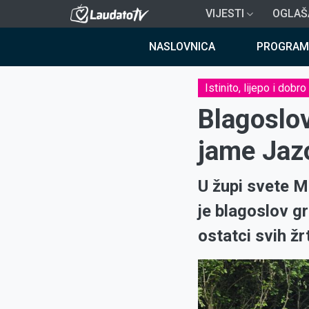
Skoči
VIJESTI
OGLAŠ
na
Breadcrumb
glavni
NASLOVNICA
PROGRAM
sadržaj
Istinito, lijepo i dobro
Blagoslov
jame Jaz
U župi svete M
je blagoslov gr
ostatci svih ž