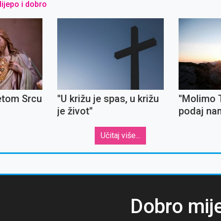
 lijepo i dobro
etom Srcu
''U križu je spas, u križu
''Molimo 
je život''
podaj nam
podnese
neugodnos
Učitaj više...
Dobro mij