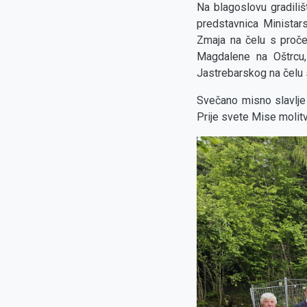
Na blagoslovu gradiliš
predstavnica Ministars
Zmaja na čelu s proč
Magdalene na Oštrcu, 
Jastrebarskog na čelu
Svečano misno slavlje 
Prije svete Mise molitv