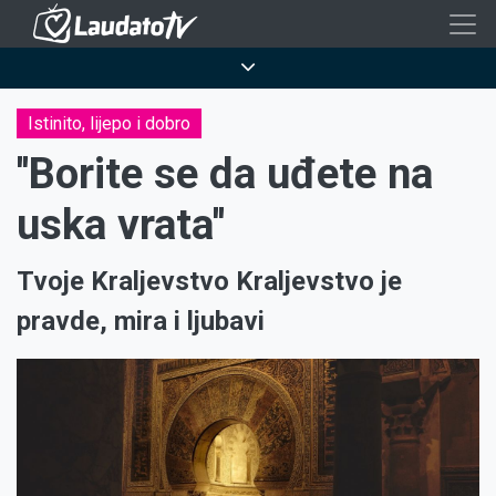
Skoči
na
Breadcrumb
glavni
sadržaj
Istinito, lijepo i dobro
''Borite se da uđete na
uska vrata''
Tvoje Kraljevstvo Kraljevstvo je
pravde, mira i ljubavi