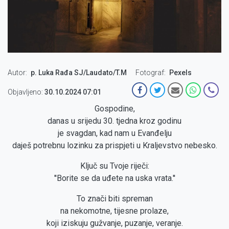
Autor
p. Luka Rađa SJ/Laudato/T.M
Fotograf
Pexels
Objavljeno:
30.10.2024 07:01
Gospodine,
danas u srijedu 30. tjedna kroz godinu
je svagdan, kad nam u Evanđelju
daješ potrebnu lozinku za prispjeti u Kraljevstvo nebesko.
Ključ su Tvoje riječi:
''Borite se da uđete na uska vrata.''
To znači biti spreman
na nekomotne, tijesne prolaze,
koji iziskuju gužvanje, puzanje, veranje.