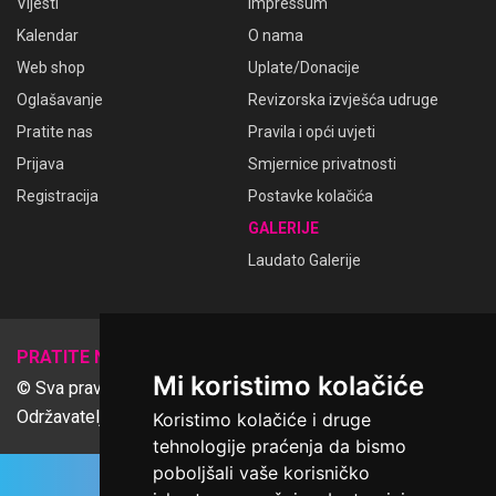
Vijesti
Impressum
Kalendar
O nama
Web shop
Uplate/Donacije
Oglašavanje
Revizorska izvješća udruge
Pratite nas
Pravila i opći uvjeti
Prijava
Smjernice privatnosti
Registracija
Postavke kolačića
GALERIJE
Laudato Galerije
𝕏
PRATITE NAS
Mi koristimo kolačiće
© Sva prava pridržana Udruga Ime dobrote
Održavatelj Netcom d.o.o., Riva 6, Rijeka
Koristimo kolačiće i druge
tehnologije praćenja da bismo
poboljšali vaše korisničko