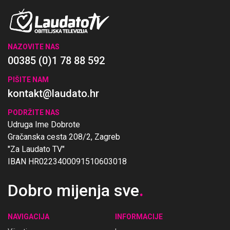
NAZOVITE NAS
00385 (0)1 78 88 592
PIŠITE NAM
kontakt@laudato.hr
PODRŽITE NAS
Udruga Ime Dobrote
Gračanska cesta 208/2, Zagreb
"Za Laudato TV"
IBAN HR0223400091510603018
Dobro mijenja sve
.
NAVIGACIJA
INFORMACIJE