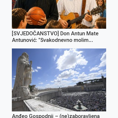
[SVJEDOČANSTVO] Don Antun Mate
Antunović: "Svakodnevno molim
Gospodina da me sve više preobražava
i posvećuje u čovjeka po svome
poniznome Srcu"
Anđeo Gospodnji – (ne)zaboravljena