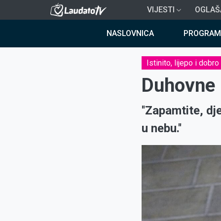
Skoči
VIJESTI
OGLAŠ
na
Breadcrumb
glavni
NASLOVNICA
PROGRAM
sadržaj
Istinito, lijepo i dobro
Duhovne m
''Zapamtite, dj
u nebu.''