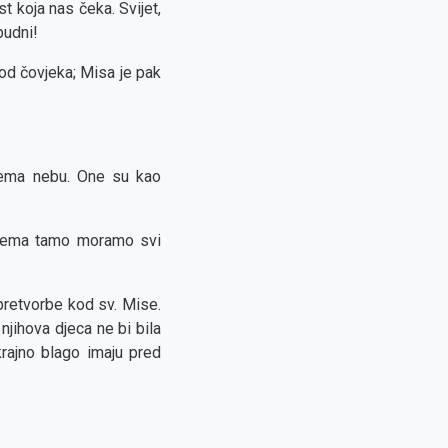
 koja nas čeka. Svijet,
budni!
 od čovjeka; Misa je pak
rema nebu. One su kao
 Prema tamo moramo svi
 pretvorbe kod sv. Mise.
 njihova djeca ne bi bila
krajno blago imaju pred