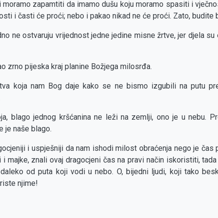
mi moramo zapamtiti da imamo dušu koju moramo spasiti i vječnost
sti i časti će proći; nebo i pakao nikad ne će proći. Zato, budite 
no ne ostvaruju vrijednost jedne jedine misne žrtve, jer djela su
o zrno pijeska kraj planine Božjega milosrđa.
stva koja nam Bog daje kako se ne bismo izgubili na putu p
.
ja, blago jednog kršćanina ne leži na zemlji, ono je u nebu.
je je naše blago.
gocjeniji i uspješniji da nam ishodi milost obraćenja nego je čas
vi i majke, znali ovaj dragocjeni čas na pravi način iskoristiti, tada
daleko od puta koji vodi u nebo. O, bijedni ljudi, koji tako bes
riste njime!