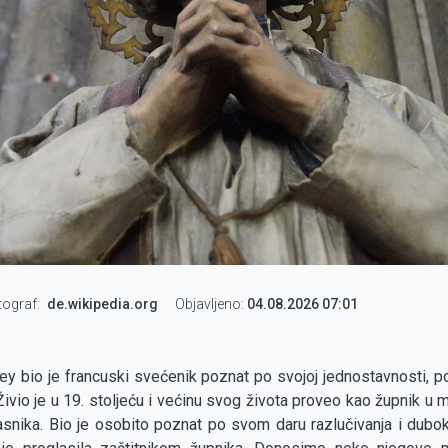
tograf
de.wikipedia.org
Objavljeno:
04.08.2026 07:01
ney bio je francuski svećenik poznat po svojoj jednostavnosti,
 Živio je u 19. stoljeću i većinu svog života proveo kao župnik u
časnika. Bio je osobito poznat po svom daru razlučivanja i dub