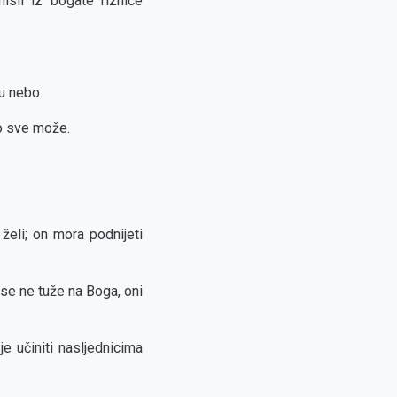
isli iz bogate riznice
 u nebo.
to sve može.
 želi; on mora podnijeti
se ne tuže na Boga, oni
e učiniti nasljednicima