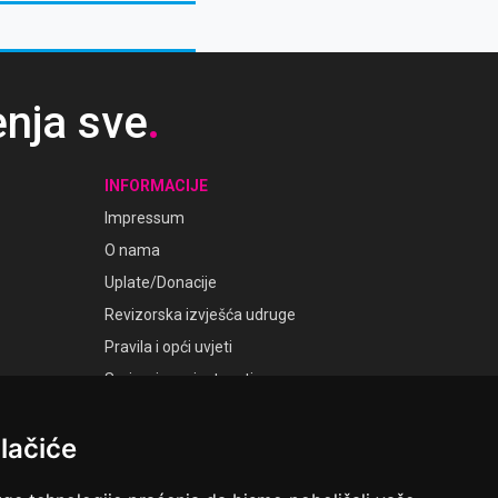
enja sve
.
INFORMACIJE
Impressum
O nama
Uplate/Donacije
Revizorska izvješća udruge
Pravila i opći uvjeti
Smjernice privatnosti
Postavke kolačića
lačiće
GALERIJE
Laudato Galerije