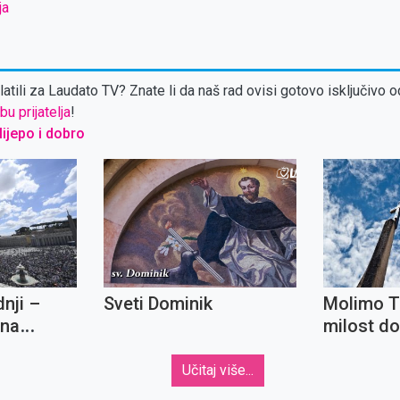
ja
atili za Laudato TV? Znate li da naš rad ovisi gotovo isključivo o
bu prijatelja
!
 lijepo i dobro
nji –
Sveti Dominik
Molimo T
ena
milost do
ime vjern
Učitaj više...