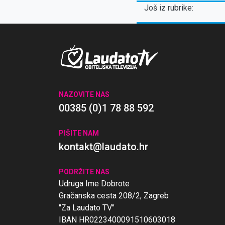
Još iz rubrike:
NAZOVITE NAS
00385 (0)1 78 88 592
PIŠITE NAM
kontakt@laudato.hr
PODRŽITE NAS
Udruga Ime Dobrote
Gračanska cesta 208/2, Zagreb
"Za Laudato TV"
IBAN HR0223400091510603018