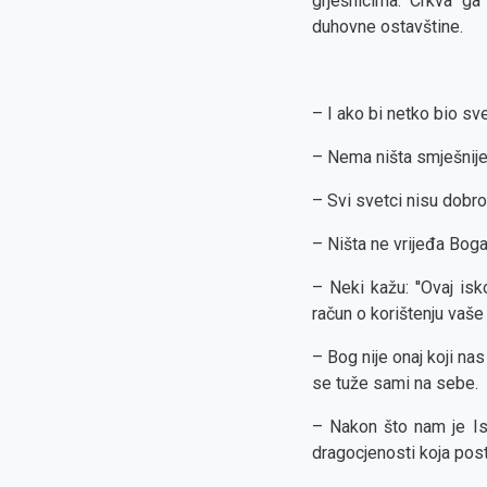
grješnicima. Crkva ga
duhovne ostavštine.
– I ako bi netko bio sve
– Nema ništa smješnije
– Svi svetci nisu dobro 
– Ništa ne vrijeđa Bog
– Neki kažu: ''Ovaj isk
račun o korištenju vaše m
– Bog nije onaj koji na
se tuže sami na sebe.
– Nakon što nam je Isu
dragocjenosti koja post