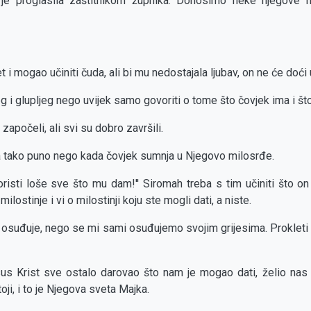
 je proglasila zaštitnikom župnika. Donosimo neke njegove m
t i mogao učiniti čuda, ali bi mu nedostajala ljubav, on ne će doći
g i glupljeg nego uvijek samo govoriti o tome što čovjek ima i š
započeli, ali svi su dobro završili.
a tako puno nego kada čovjek sumnja u Njegovo milosrđe.
oristi loše sve što mu dam!'' Siromah treba s tim učiniti što on
ilostinje i vi o milostinji koju ste mogli dati, a niste.
s osuđuje, nego se mi sami osuđujemo svojim grijesima. Prokleti 
s Krist sve ostalo darovao što nam je mogao dati, želio nas j
oji, i to je Njegova sveta Majka.