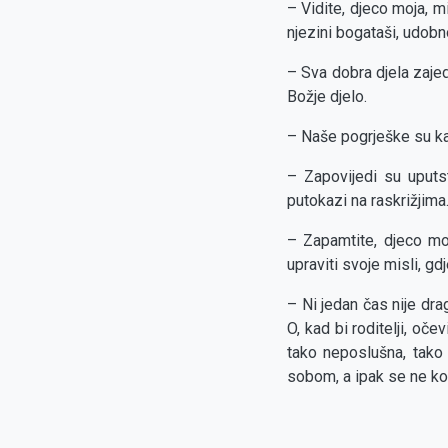
– Vidite, djeco moja, 
njezini bogataši, udobno
– Sva dobra djela zajed
Božje djelo.
– Naše pogrješke su ka
– Zapovijedi su uput
putokazi na raskrižjima
– Zapamtite, djeco mo
upraviti svoje misli, gd
– Ni jedan čas nije dra
O, kad bi roditelji, oče
tako neposlušna, tako 
sobom, a ipak se ne ko