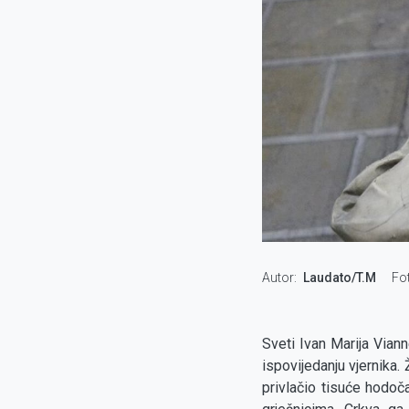
Autor
Laudato/T.M
Fo
Sveti Ivan Marija Vian
ispovijedanju vjernika.
privlačio tisuće hodo