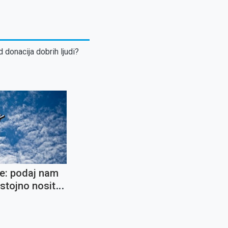
d donacija dobrih ljudi?
e: podaj nam
stojno nositi
ika