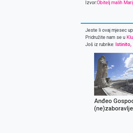
Izvor:
Obitelj malih Mari
Jeste li ovaj mjesec upl
Pridružite nam se u
Klu
Još iz rubrike:
Istinito,
Anđeo Gospod
(ne)zaboravlj
molitva