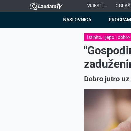
Skoči
VIJESTI
OGLAŠ
na
Breadcrumb
glavni
NASLOVNICA
PROGRAM
sadržaj
Istinito, lijepo i dobro
''Gospod
zaduženi
Dobro jutro uz