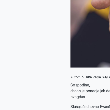
Autor
p.Luka Rađa SJ/L
Gospodine,
danas je ponedjeljak d
svagdan.
Slušajući dnevno Evanđ