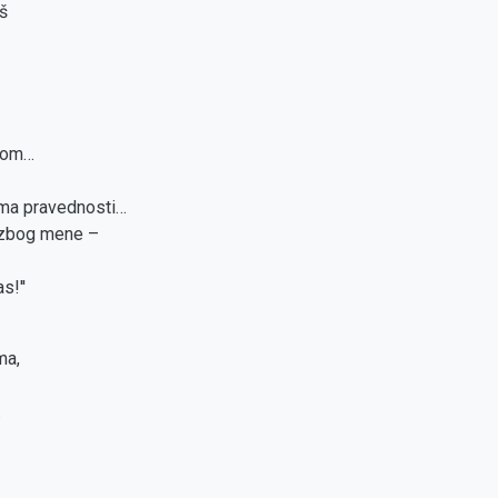
š
uhom…
ima pravednosti…
 zbog mene –
s!''
ma,
.