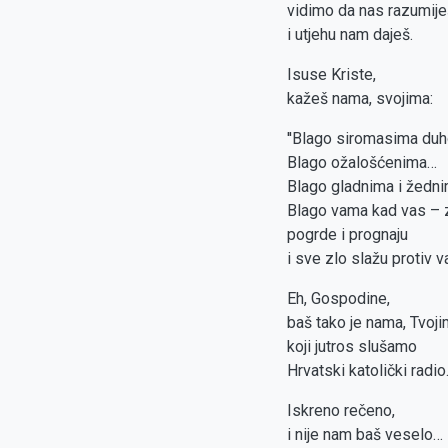
vidimo da nas razumije
i utjehu nam daješ.
Isuse Kriste,
kažeš nama, svojima:
''Blago siromasima d
Blago ožalošćenima…
Blago gladnima i žedn
Blago vama kad vas –
pogrde i prognaju
i sve zlo slažu protiv va
Eh, Gospodine,
baš tako je nama, Tvoji
koji jutros slušamo
Hrvatski katolički radio
Iskreno rečeno,
i nije nam baš veselo…