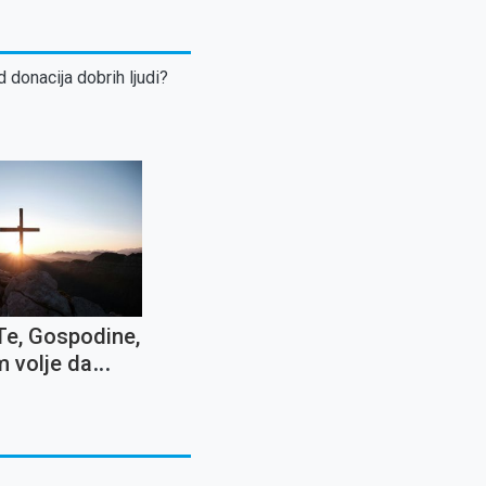
d donacija dobrih ljudi?
Te, Gospodine,
 volje da
mo sve
ti i križeve''