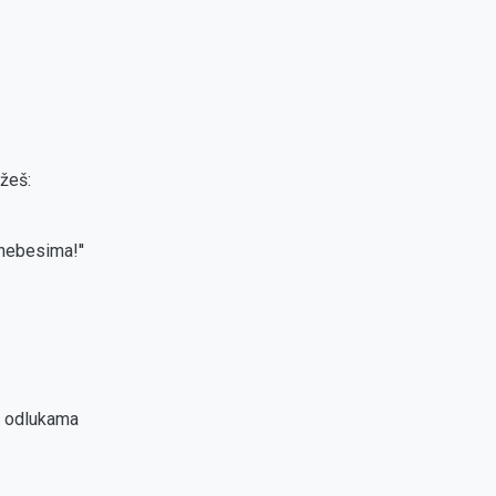
žeš:
 nebesima!''
i odlukama