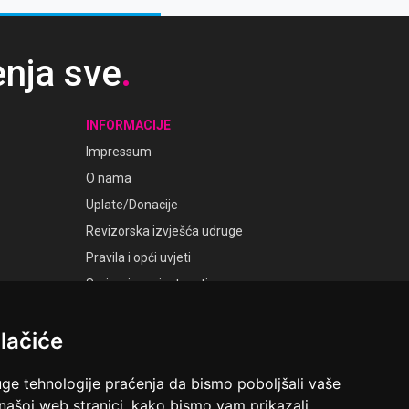
enja sve
.
INFORMACIJE
Impressum
O nama
Uplate/Donacije
Revizorska izvješća udruge
Pravila i opći uvjeti
Smjernice privatnosti
Postavke kolačića
lačiće
GALERIJE
Laudato Galerije
uge tehnologije praćenja da bismo poboljšali vaše
 našoj web stranici, kako bismo vam prikazali