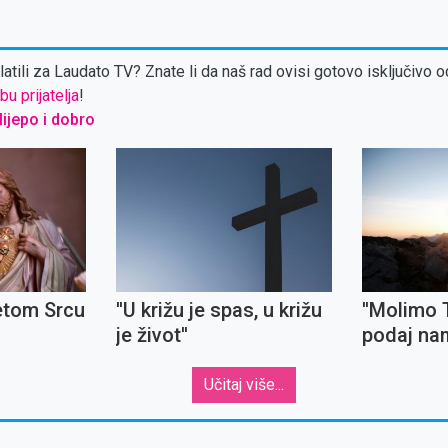
atili za Laudato TV? Znate li da naš rad ovisi gotovo isključivo o
bu prijatelja
!
 lijepo i dobro
etom Srcu
''U križu je spas, u križu
''Molimo 
je život''
podaj nam
podnese
neugodnos
Učitaj više...