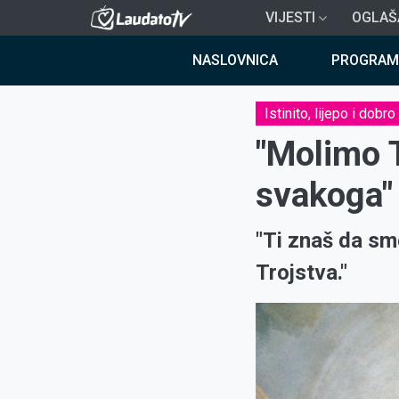
Skoči
VIJESTI
OGLAŠ
na
Breadcrumb
glavni
NASLOVNICA
PROGRAM
sadržaj
Istinito, lijepo i dobro
"Molimo T
svakoga"
"Ti znaš da sm
Trojstva."