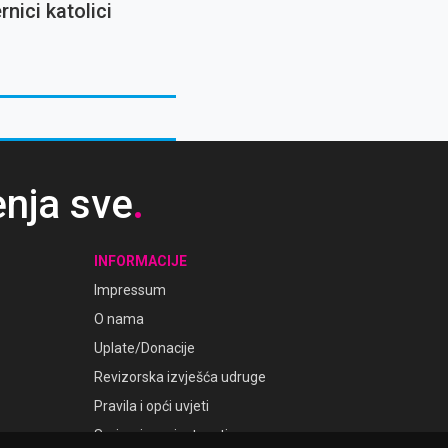
rnici katolici
enja sve
.
INFORMACIJE
Impressum
O nama
Uplate/Donacije
Revizorska izvješća udruge
Pravila i opći uvjeti
Smjernice privatnosti