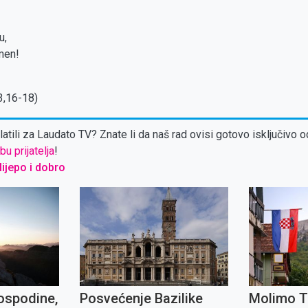
u,
Amen!
3,16-18)
atili za Laudato TV? Znate li da naš rad ovisi gotovo isključivo o
bu prijatelja
!
 lijepo i dobro
ospodine,
Posvećenje Bazilike
Molimo T