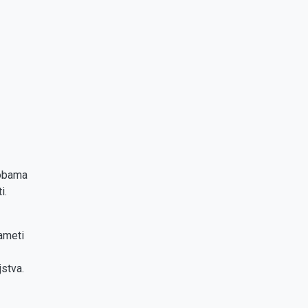
obama
i.
ameti
stva.