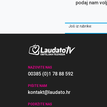
podaj nam vol
podnesemo s
neugodnosti i 
Još iz rubrike:
NAZOVITE NAS
00385 (0)1 78 88 592
PIŠITE NAM
kontakt@laudato.hr
PODRŽITE NAS