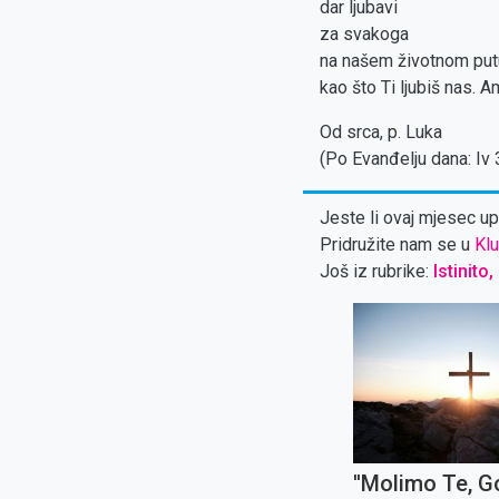
dar ljubavi
za svakoga
na našem životnom put
kao što Ti ljubiš nas. 
Od srca, p. Luka
(Po Evanđelju dana: Iv 
Jeste li ovaj mjesec upl
Pridružite nam se u
Klu
Još iz rubrike:
Istinito,
''Molimo Te, G