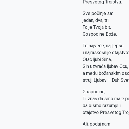
Presvetog Trojstva.
Sve počinje sa:
jedan, dva, tri.
To je Tvoja bit,
Gospodine Bože.
To najveće, najljepše
i najraskošnije otajstvo:
Otac ljubi Sina,
Sin uzvraća ljubav Ocu,
a među božanskim os
struji Ljubav – Duh Svet
Gospodine,
Ti znaš da smo male p
da bismo razumjeli
otajstvo Presvetog Troj
Ali, podaj nam