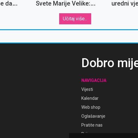
je da
Svete Marije Velike:
uredni vje
ve
Četiri zanimljivosti o
križeve''
jednoj od najvažnijih
Učitaj više...
marijanskih crkava
Dobro mij
NAVIGACIJA
Vijesti
Kalendar
Web shop
Oglašavanje
Pratite nas
Prijava