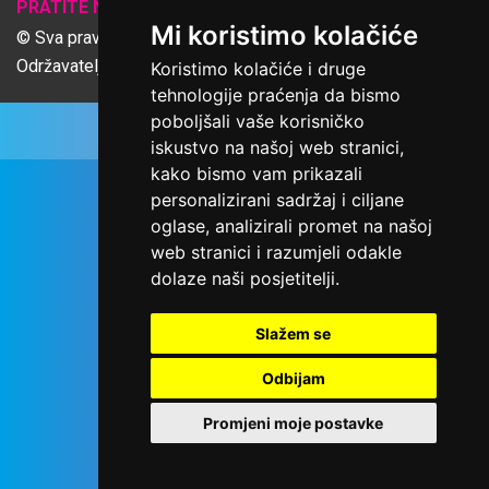
𝕏
PRATITE NAS
Mi koristimo kolačiće
© Sva prava pridržana Udruga Ime dobrote
Održavatelj Netcom d.o.o., Riva 6, Rijeka
Koristimo kolačiće i druge
tehnologije praćenja da bismo
poboljšali vaše korisničko
iskustvo na našoj web stranici,
kako bismo vam prikazali
personalizirani sadržaj i ciljane
oglase, analizirali promet na našoj
web stranici i razumjeli odakle
dolaze naši posjetitelji.
Slažem se
Odbijam
Promjeni moje postavke