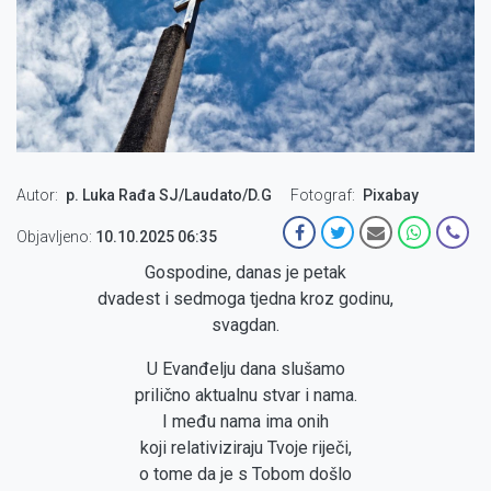
Autor
p. Luka Rađa SJ/Laudato/D.G
Fotograf
Pixabay
Objavljeno:
10.10.2025 06:35
Gospodine, danas je petak
dvadest i sedmoga tjedna kroz godinu,
svagdan.
U Evanđelju dana slušamo
prilično aktualnu stvar i nama.
I među nama ima onih
koji relativiziraju Tvoje riječi,
o tome da je s Tobom došlo