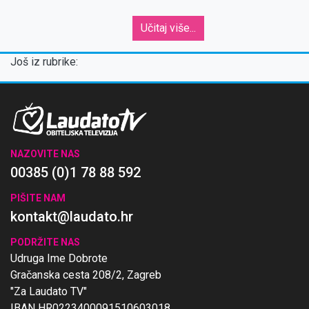
Učitaj više...
Još iz rubrike:
NAZOVITE NAS
00385 (0)1 78 88 592
PIŠITE NAM
kontakt@laudato.hr
PODRŽITE NAS
Udruga Ime Dobrote
Gračanska cesta 208/2, Zagreb
"Za Laudato TV"
IBAN HR0223400091510603018