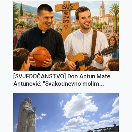
[SVJEDOČANSTVO] Don Antun Mate
Antunović: "Svakodnevno molim
Gospodina da me sve više preobražava
i posvećuje u čovjeka po svome
poniznome Srcu"