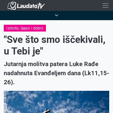
Skoči
na
Breadcrumb
glavni
sadržaj
Istinito, lijepo i dobro
"Sve što smo iščekivali,
u Tebi je"
Jutarnja molitva patera Luke Rađe
nadahnuta Evanđeljem dana (Lk11,15-
26).