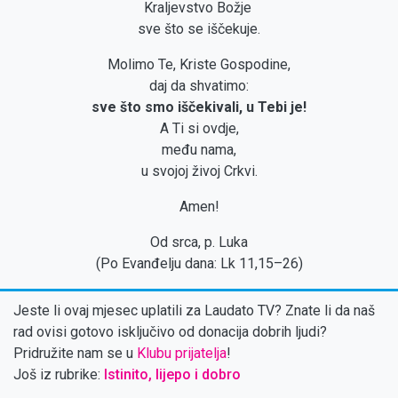
Kraljevstvo Božje
sve što se iščekuje.
Molimo Te, Kriste Gospodine,
daj da shvatimo:
sve što smo iščekivali, u Tebi je!
A Ti si ovdje,
među nama,
u svojoj živoj Crkvi.
Amen!
Od srca, p. Luka
(Po Evanđelju dana: Lk 11,15–26)
Jeste li ovaj mjesec uplatili za Laudato TV? Znate li da naš
rad ovisi gotovo isključivo od donacija dobrih ljudi?
Pridružite nam se u
Klubu prijatelja
!
Još iz rubrike:
Istinito, lijepo i dobro