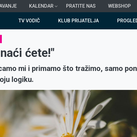
AVANJE
KALENDAR
PRATITE NAS
WEBSHOP
TV VODIČ
KLUB PRIJATELJA
PROGLE
 naći ćete!"
camo mi i primamo što tražimo, samo po
ju logiku.