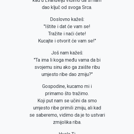
kad u Evanđelju vidimo da si nam
dao ključ od svoga Srca.
Doslovno kažeš:
''Ištite i dat će vam se!
Tražite i naći ćete!
Kucajte i otvorit će vam se!''
Još nam kažeš:
''Ta ima li koga među vama da bi
svojemu sinu ako ga zaište ribu
umjesto ribe dao zmiju?''
Gospodine, kucamo mi i
primamo što tražimo.
Koji put nam se učini da smo
umjesto ribe primili zmiju, ali kad
se saberemo, vidimo da je to ustvari
zmijolika riba.