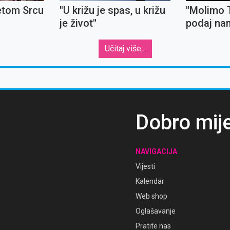
etom Srcu
''U križu je spas, u križu
''Molimo 
je život''
podaj nam
podnese
neugodnos
Učitaj više...
Dobro mij
NAVIGACIJA
Vijesti
Kalendar
Web shop
Oglašavanje
Pratite nas