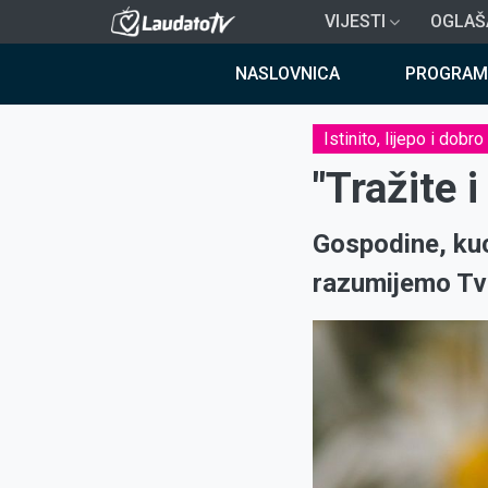
Skoči
VIJESTI
OGLAŠ
na
Breadcrumb
glavni
NASLOVNICA
PROGRAM
sadržaj
Istinito, lijepo i dobro
"Tražite i
Gospodine, ku
razumijemo Tvo