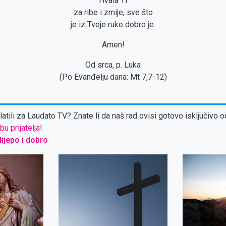
Hvala Ti
za ribe i zmije, sve što
je iz Tvoje ruke dobro je.
Amen!
Od srca, p. Luka
(Po Evanđelju dana: Mt 7,7-12)
atili za Laudato TV? Znate li da naš rad ovisi gotovo isključivo o
bu prijatelja
!
 lijepo i dobro