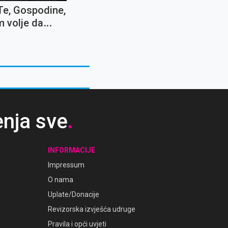
Te, Gospodine,
 volje da
mo sve
ti i križeve''
enja sve
.
INFORMACIJE
Impressum
O nama
Uplate/Donacije
Revizorska izvješća udruge
Pravila i opći uvjeti